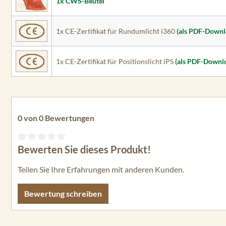
1x CWS-Beutel
1x CE-Zertifikat für Rundumlicht i360
(als PDF-Downl
1x CE-Zertifikat für Positionslicht iPS
(als PDF-Downl
0 von 0 Bewertungen
Bewerten Sie dieses Produkt!
Durchschnittliche Bewertung von 0 von 5 Sternen
Teilen Sie Ihre Erfahrungen mit anderen Kunden.
Bewertung schreiben