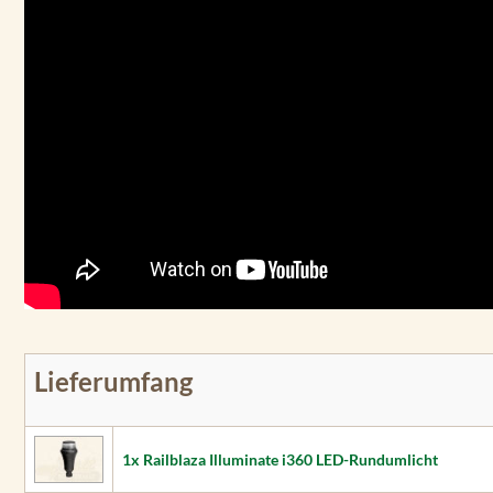
Lieferumfang
1x Railblaza Illuminate i360 LED-Rundumlicht