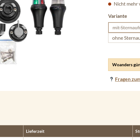
Nicht mehr 
ausw
Variante
mit Sternau
(
ohne Sterna
Woanders gün
Fragen zum
Lieferzeit
St