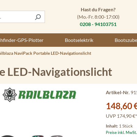
Hast du Fragen?
(Mo.-Fr. 8:00-17:00)
0208 - 94103751
shfinder-GPS-Plotter
Bootselektrik
Bootszub
ilblaza NaviPack Portable LED-Navigationslicht
e LED-Navigationslicht
Artikel-Nr.
91
Verkaufspreis:
148,60 
UVP
174,90 €*
Inhalt:
1 Stück
Preise inkl. MwSt