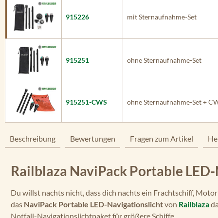
915226
mit Sternaufnahme-Set
915251
ohne Sternaufnahme-Set
915251-CWS
ohne Sternaufnahme-Set + C
Beschreibung
Bewertungen
Fragen zum Artikel
He
Railblaza NaviPack Portable LED-
Du willst nachts nicht, dass dich nachts ein Frachtschiff, Mot
das
NaviPack Portable LED-Navigationslicht
von
Railblaza
da
Notfall-Navigationslichtpaket für größere Schiffe.