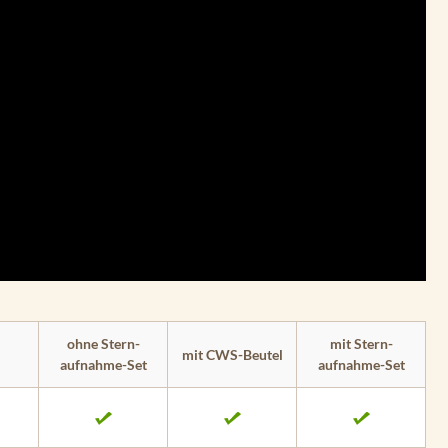
ohne Stern­
mit Stern­
mit CWS-Beutel
aufnahme-Set
aufnahme-Set