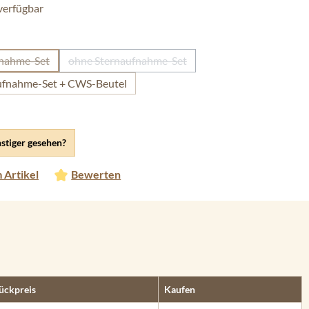
verfügbar
ählen
fnahme-Set
ohne Sternaufnahme-Set
Diese Option ist zurzeit nicht verfügbar.)
(Diese Option ist zurzeit nicht verfügbar.)
ufnahme-Set + CWS-Beutel
stiger gesehen?
 Artikel
Bewerten
ückpreis
Kaufen