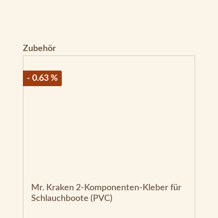
Produktgalerie überspringen
Zubehör
- 0.63 %
Mr. Kraken 2-Komponenten-Kleber für
Schlauchboote (PVC)