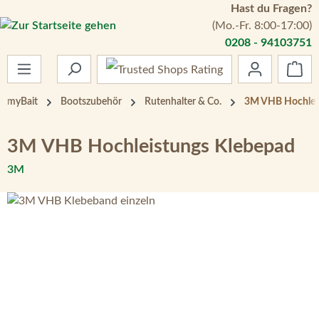
Hast du Fragen?
Zum Hauptinhalt springen
(Mo.-Fr. 8:00-17:00)
0208 - 94103751
War
myBait
Bootszubehör
Rutenhalter & Co.
3M VHB Hochlei
3M VHB Hochleistungs Klebepad
3M
Bildergalerie überspringen