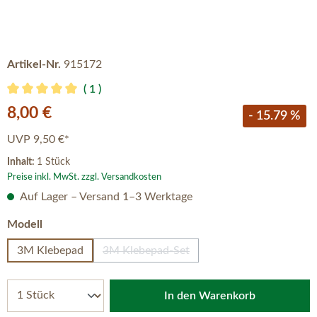
Artikel-Nr.
915172
1
Durchschnittliche Bewertung von 5 von 5 Sternen
Verkaufspreis:
8,00 €
- 15.79 %
UVP
9,50 €*
Inhalt:
1 Stück
Preise inkl. MwSt. zzgl. Versandkosten
Auf Lager – Versand 1–3 Werktage
auswählen
Modell
3M Klebepad
3M Klebepad-Set
(Diese Option ist zurzeit nicht verfügbar
In den Warenkorb