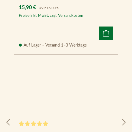
Verkaufspreis:
Regulärer Preis:
15,90 €
UVP
16,00 €
Preise inkl. MwSt. zzgl. Versandkosten
Auf Lager – Versand 1–3 Werktage
Durchschnittliche Bewertung von 5 von 5 Sternen