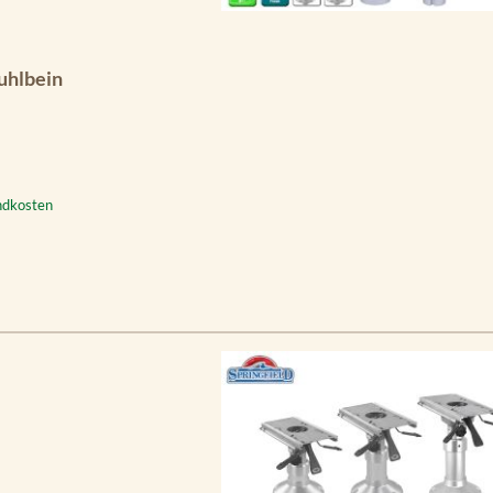
uhlbein
andkosten