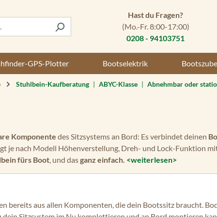
Hast du Fragen?
(Mo.-Fr. 8:00-17:00)
0208 - 94103751
shfinder-GPS-Plotter
Bootselektrik
Bootszub
e
Stuhlbein-Kaufberatung
|
ABYC-Klasse
|
Abnehmbar oder stati
are Komponente
des Sitzsystems an Bord: Es verbindet deinen
Bo
ngt je nach Modell Höhenverstellung, Dreh- und Lock-Funktion mi
lbein fürs Boot
, und das
ganz einfach.
<weiterlesen>
en bereits aus allen Komponenten, die dein Bootssitz braucht. Bo
du dein Sitzsystem im Nu komplettieren und an Bord montieren kan