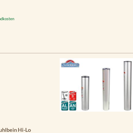
andkosten
rtung von 5 von 5 Sternen
uhlbein Hi-Lo