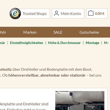
War
Trusted Shops
Mein Konto
0,00 €
ehör
Marken
SALE
Gutscheine
onär
|
Einstellmöglichkeiten
|
Höhe & Durchmesser
|
Montage
|
Mat
otssitz
über Drehteller und Bodenplatte mit dem Boot,
t. Ob
höhenverstellbar, abnehmbar oder stationär
– bei uns
denplatte und Drehteller sind
nst. Einfacher geht es kaum.