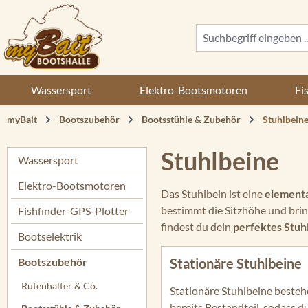
 Hauptinhalt springen
Zur Suche springen
Zur Hauptnavigation springen
Wassersport
Elektro-Bootsmotoren
Fi
myBait
Bootszubehör
Bootsstühle & Zubehör
Stuhlbein
Stuhlbeine
Wassersport
Elektro-Bootsmotoren
Das Stuhlbein ist eine
element
bestimmt die Sitzhöhe und bri
Fishfinder-GPS-Plotter
findest du dein
perfektes Stuh
Bootselektrik
Bootszubehör
Stationäre Stuhlbeine
Rutenhalter & Co.
Stationäre Stuhlbeine besteh
bereits Bestandteil, sodass 