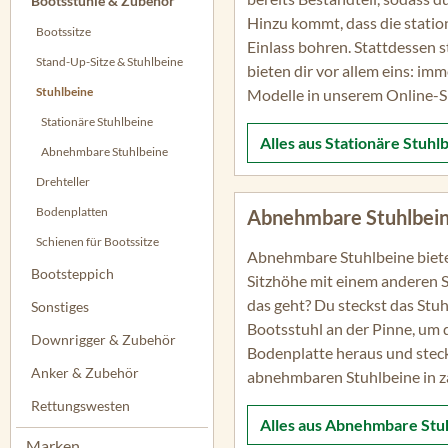
Bootsstühle & Zubehör
Hinzu kommt, dass die statio
Bootssitze
Einlass bohren. Stattdessen s
Stand-Up-Sitze & Stuhlbeine
bieten dir vor allem eins: imm
Stuhlbeine
Modelle in unserem Online-S
Stationäre Stuhlbeine
Alles aus
Stationäre Stuhl
Abnehmbare Stuhlbeine
Drehteller
Bodenplatten
Abnehmbare Stuhlbei
Schienen für Bootssitze
Abnehmbare Stuhlbeine bieten 
Bootsteppich
Sitzhöhe mit einem anderen S
das geht? Du steckst das Stuh
Sonstiges
Bootsstuhl an der Pinne, um 
Downrigger & Zubehör
Bodenplatte heraus und stecks
Anker & Zubehör
abnehmbaren Stuhlbeine in z
Rettungswesten
Alles aus
Abnehmbare Stu
Marken