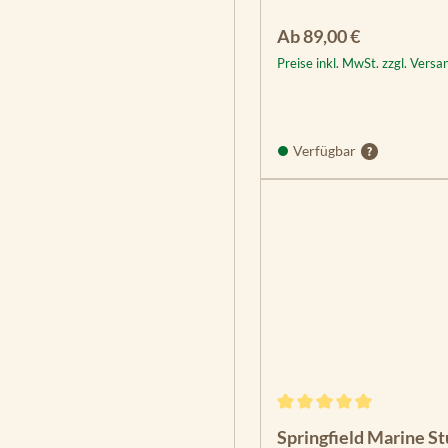
Regulärer Preis:
Ab
89,00 €
Preise inkl. MwSt. zzgl. Vers
Verfügbar
Durchschnittliche Bewe
Springfield Marine St