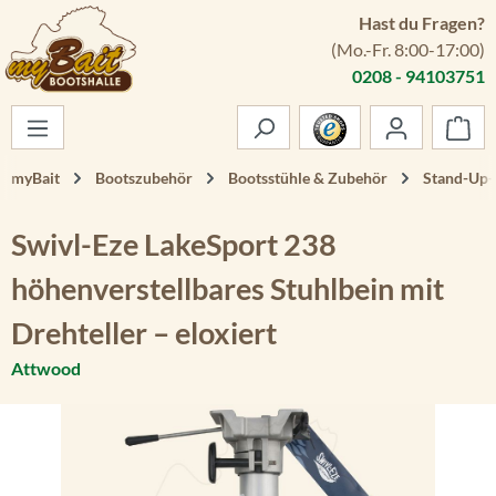
Hast du Fragen?
Zum Hauptinhalt springen
(Mo.-Fr. 8:00-17:00)
0208 - 94103751
War
myBait
Bootszubehör
Bootsstühle & Zubehör
Stand-Up-S
Swivl-Eze LakeSport 238
höhenverstellbares Stuhlbein mit
Drehteller – eloxiert
Attwood
Bildergalerie überspringen