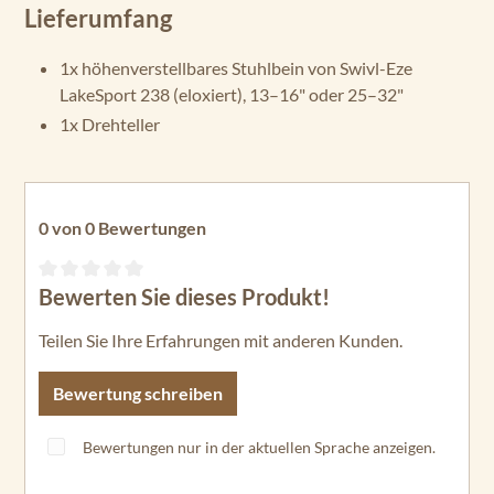
Lieferumfang
1x höhenverstellbares Stuhlbein von Swivl-Eze
LakeSport 238 (eloxiert), 13–16" oder 25–32"
1x Drehteller
0 von 0 Bewertungen
Bewerten Sie dieses Produkt!
Durchschnittliche Bewertung von 0 von 5 Sternen
Teilen Sie Ihre Erfahrungen mit anderen Kunden.
Bewertung schreiben
Bewertungen nur in der aktuellen Sprache anzeigen.