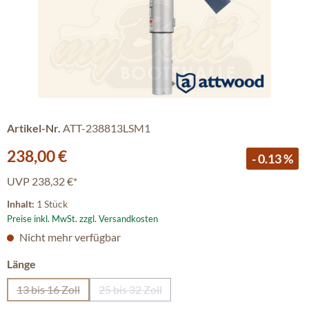
Artikel-Nr.
ATT-238813LSM1
Verkaufspreis:
238,00 €
- 0.13 %
UVP
238,32 €*
Inhalt:
1 Stück
Preise inkl. MwSt. zzgl. Versandkosten
Nicht mehr verfügbar
auswählen
Länge
13 bis 16 Zoll
25 bis 32 Zoll
(Diese Option ist zurzeit nicht verfügbar.)
(Diese Option ist zurzeit nicht verfügbar.)