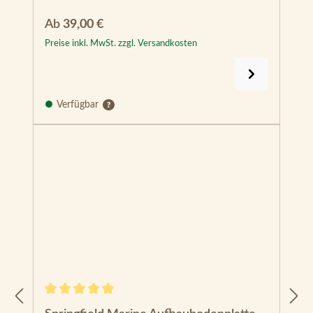
Regulärer Preis:
Ab
39,00 €
Preise inkl. MwSt. zzgl. Versandkosten
Verfügbar
Durchschnittliche Bewertung von 5 von 5 Sternen