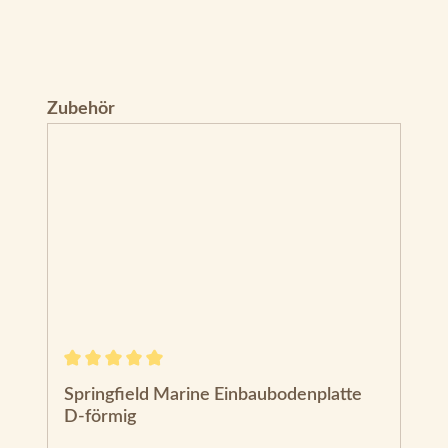
Produktgalerie überspringen
Zubehör
Durchschnittliche Bewertung von 5 von 5 Sternen
Springfield Marine Einbaubodenplatte
D-förmig