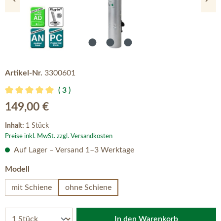
Artikel-Nr.
3300601
3
Durchschnittliche Bewertung von 5 von 5 Sternen
Regulärer Preis:
149,00 €
Inhalt:
1 Stück
Preise inkl. MwSt. zzgl. Versandkosten
Auf Lager – Versand 1–3 Werktage
auswählen
Modell
mit Schiene
ohne Schiene
In den Warenkorb