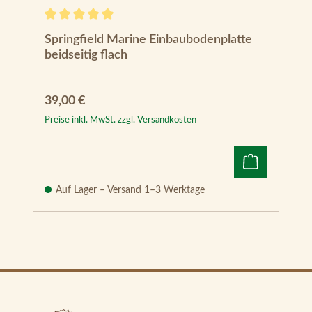
Durchschnittliche Bewertung von 5 von 5 Sternen
Springfield Marine Einbaubodenplatte
beidseitig flach
Regulärer Preis:
39,00 €
Preise inkl. MwSt. zzgl. Versandkosten
Auf Lager – Versand 1–3 Werktage