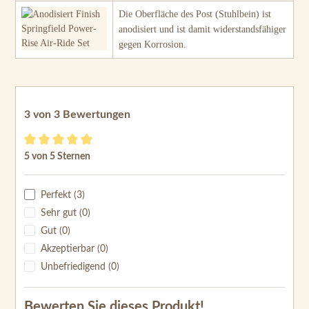
Die Oberfläche des Post (Stuhlbein) ist
anodisiert und ist damit widerstandsfähiger
gegen Korrosion.
3 von 3 Bewertungen
Durchschnittliche Bewertung von 5 von 5 Sternen
5 von 5 Sternen
Perfekt (3)
Sehr gut (0)
Gut (0)
Akzeptierbar (0)
Unbefriedigend (0)
Bewerten Sie dieses Produkt!