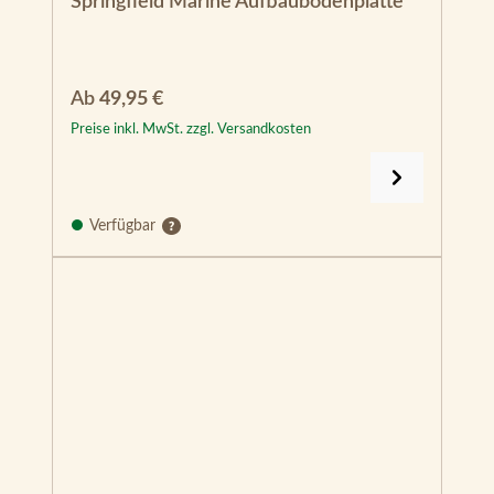
Springfield Marine Aufbaubodenplatte
Regulärer Preis:
Ab
49,95 €
Preise inkl. MwSt. zzgl. Versandkosten
Verfügbar