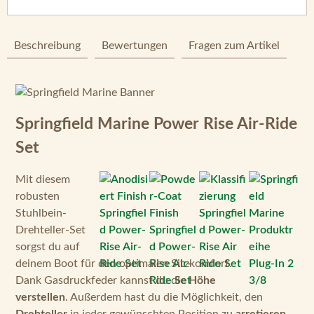
Beschreibung
Bewertungen
Fragen zum Artikel
Springfield Marine Power Rise Air-Ride
Set
Mit diesem
robusten
Stuhlbein-
Drehteller-Set
sorgst du auf
deinem Boot für den optimalen Sitzkomfort.
Dank Gasdruckfeder kannst du die
Höhe
verstellen
. Außerdem hast du die Möglichkeit, den
Drehteller
in jeder gewünschten Position zu
arretieren
.