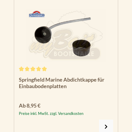
Durchschnittliche Bewertung von 5 von 5 Sternen
Springfield Marine Abdichtkappe für
Einbaubodenplatten
Regulärer Preis:
Ab
8,95 €
Preise inkl. MwSt. zzgl. Versandkosten