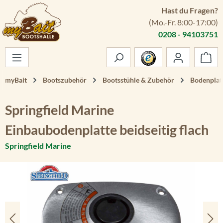
Hast du Fragen?
Zum Hauptinhalt springen
(Mo.-Fr. 8:00-17:00)
0208 - 94103751
War
myBait
Bootszubehör
Bootsstühle & Zubehör
Bodenplat
Springfield Marine
Einbaubodenplatte beidseitig flach
Springfield Marine
Bildergalerie überspringen