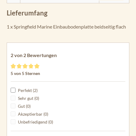
Lieferumfang
1 x Springfield Marine Einbaubodenplatte beidseitig flach
2 von 2 Bewertungen
Durchschnittliche Bewertung von 5 von 5 Sternen
5 von 5 Sternen
Perfekt (2)
Sehr gut (0)
Gut (0)
Akzeptierbar (0)
Unbefriedigend (0)