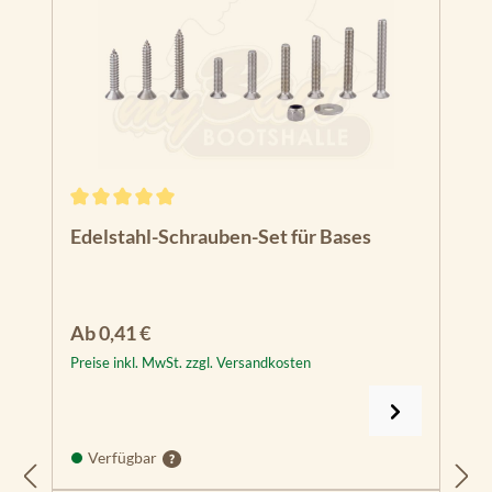
Durchschnittliche Bewertung von 5 von 5 Sternen
Edelstahl-Schrauben-Set für Bases
Regulärer Preis:
Ab
0,41 €
Preise inkl. MwSt. zzgl. Versandkosten
Verfügbar