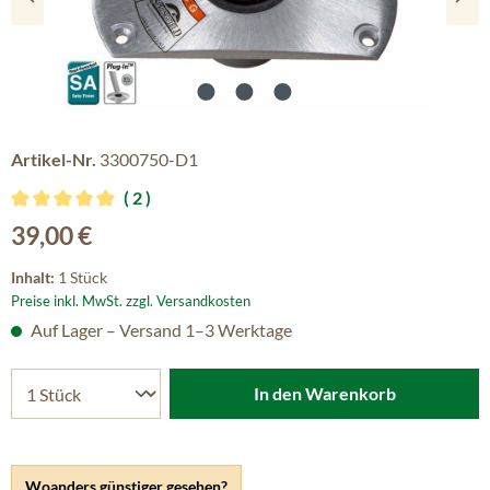
Artikel-Nr.
3300750-D1
2
Durchschnittliche Bewertung von 5 von 5 Sternen
Regulärer Preis:
39,00 €
Inhalt:
1 Stück
Preise inkl. MwSt. zzgl. Versandkosten
Auf Lager – Versand 1–3 Werktage
In den Warenkorb
Woanders günstiger gesehen?