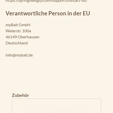
https://springfieldgrp.com/support/contact-us/
Verantwortliche Person in der EU
myBait GmbH
Weierstr. 100a
46149 Oberhausen
Deutschland
info@mybait.de
Produktgalerie überspringen
Zubehör