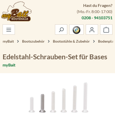
Hast du Fragen?
Zum Hauptinhalt springen
(Mo.-Fr. 8:00-17:00)
0208 - 94103751
War
myBait
Bootszubehör
Bootsstühle & Zubehör
Bodenplat
Edelstahl-Schrauben-Set für Bases
myBait
Bildergalerie überspringen