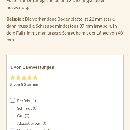
Beispiel:
Die vorhandene Bodenplatte ist 22 mm stark,
dann muss die Schraube mindestens 37 mm lang sein. In
dem Fall nimmt man unsere Schraube mit der Länge von 40
mm.
1 von 1 Bewertungen
Durchschnittliche Bewertung von 5 von 5 Sternen
5 von 5 Sternen
Perfekt (1)
Sehr gut (0)
Gut (0)
Akzeptierbar (0)
Unbefriedigend (0)