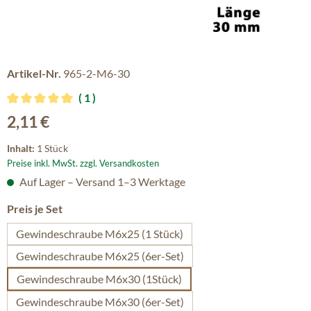
Artikel-Nr.
965-2-M6-30
1
Durchschnittliche Bewertung von 5 von 5 Sternen
Regulärer Preis:
2,11 €
Inhalt:
1 Stück
Preise inkl. MwSt. zzgl. Versandkosten
Auf Lager – Versand 1–3 Werktage
auswählen
Preis je Set
Gewindeschraube M6x25 (1 Stück)
Gewindeschraube M6x25 (6er-Set)
Gewindeschraube M6x30 (1Stück)
Gewindeschraube M6x30 (6er-Set)