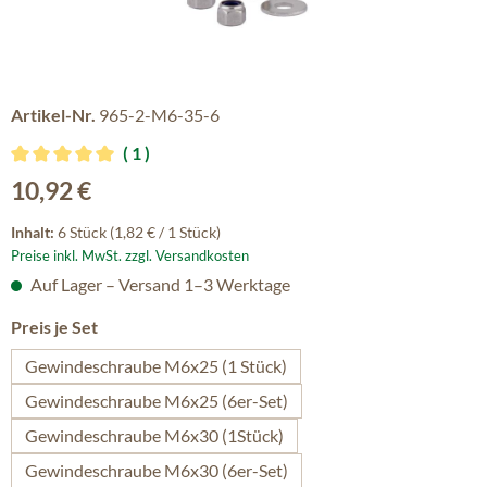
Artikel-Nr.
965-2-M6-35-6
1
Durchschnittliche Bewertung von 5 von 5 Sternen
Regulärer Preis:
10,92 €
Inhalt:
6 Stück
(1,82 € / 1 Stück)
Preise inkl. MwSt. zzgl. Versandkosten
Auf Lager – Versand 1–3 Werktage
auswählen
Preis je Set
Gewindeschraube M6x25 (1 Stück)
Gewindeschraube M6x25 (6er-Set)
Gewindeschraube M6x30 (1Stück)
Gewindeschraube M6x30 (6er-Set)