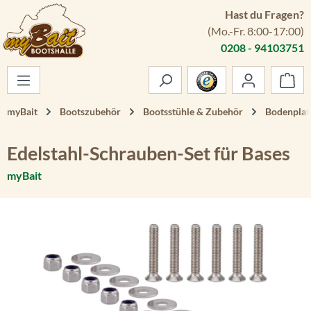
Hast du Fragen?
Zum Hauptinhalt springen
(Mo.-Fr. 8:00-17:00)
0208 - 94103751
War
myBait
Bootszubehör
Bootsstühle & Zubehör
Bodenplat
Edelstahl-Schrauben-Set für Bases
myBait
Bildergalerie überspringen