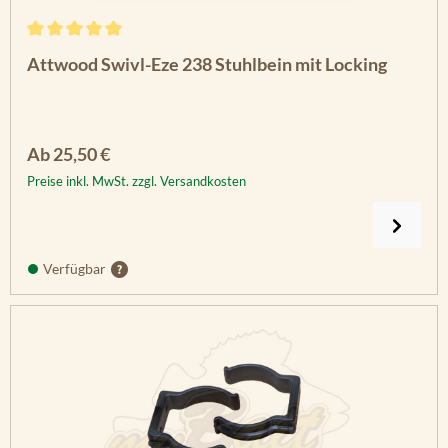
Durchschnittliche Bewertung von 5 von 5 Sternen
Attwood Swivl-Eze 238 Stuhlbein mit Locking
Regulärer Preis:
Ab
25,50 €
Preise inkl. MwSt. zzgl. Versandkosten
Verfügbar