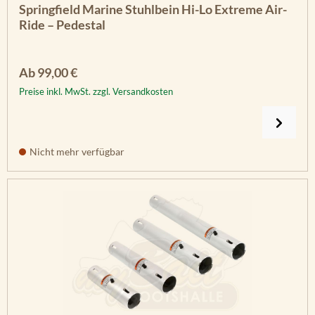
Durchschnittliche Bewertung von 5 von 5 Sternen
Springfield Marine Stuhlbein Hi-Lo Extreme Air-
Ride – Pedestal
Regulärer Preis:
Ab
99,00 €
Preise inkl. MwSt. zzgl. Versandkosten
Nicht mehr verfügbar