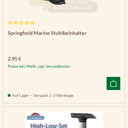
Durchschnittliche Bewertung von 5 von 5 Sternen
Springfield Marine Stuhlbeinhalter
Regulärer Preis:
2,95 €
Preise inkl. MwSt. zzgl. Versandkosten
Auf Lager – Versand 1–3 Werktage