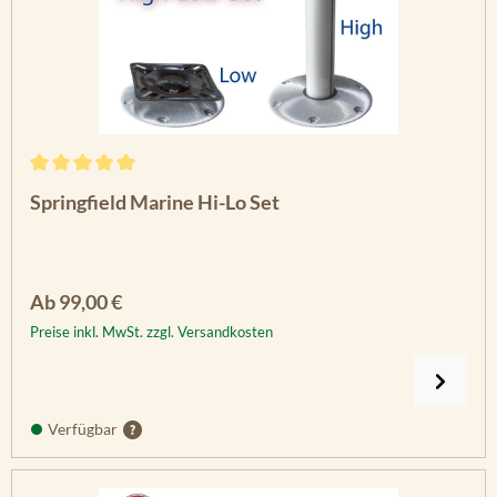
Durchschnittliche Bewertung von 5 von 5 Sternen
Springfield Marine Hi-Lo Set
Regulärer Preis:
Ab
99,00 €
Preise inkl. MwSt. zzgl. Versandkosten
Verfügbar