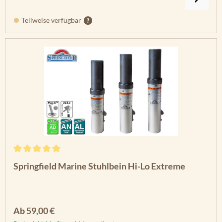
Teilweise verfügbar
Durchschnittliche Bewertung von 5 von 5 Sternen
Springfield Marine Stuhlbein Hi-Lo Extreme
Regulärer Preis:
Ab
59,00 €