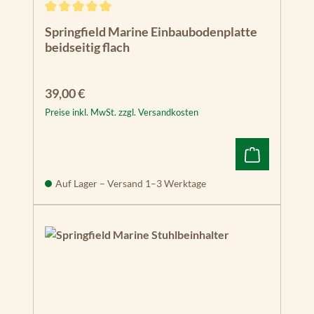
Durchschnittliche Bewertung von 5 von 5 Sternen
Springfield Marine Einbaubodenplatte
beidseitig flach
Regulärer Preis:
39,00 €
Preise inkl. MwSt. zzgl. Versandkosten
Auf Lager – Versand 1–3 Werktage