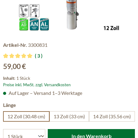
Artikel-Nr.
3300831
3
Durchschnittliche Bewertung von 5 von 5 Sternen
Regulärer Preis:
59,00 €
Inhalt:
1 Stück
Preise inkl. MwSt. zzgl. Versandkosten
Auf Lager – Versand 1–3 Werktage
auswählen
Länge
12 Zoll (30.48 cm)
13 Zoll (33 cm)
14 Zoll (35.56 cm)
In den Warenkorb