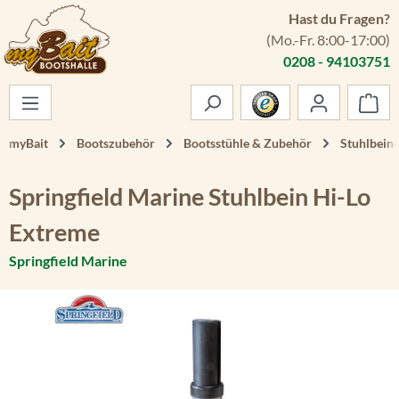
Hast du Fragen?
Zum Hauptinhalt springen
(Mo.-Fr. 8:00-17:00)
0208 - 94103751
War
myBait
Bootszubehör
Bootsstühle & Zubehör
Stuhlbein
Springfield Marine Stuhlbein Hi-Lo
Extreme
Springfield Marine
Bildergalerie überspringen