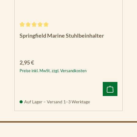
Durchschnittliche Bewertung von 5 von 5 Sternen
Springfield Marine Stuhlbeinhalter
Regulärer Preis:
2,95 €
Preise inkl. MwSt. zzgl. Versandkosten
Auf Lager – Versand 1–3 Werktage