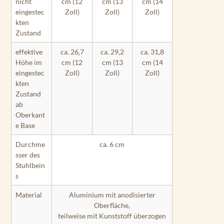
nicht
cm (12
cm (13
cm (14
eingestec
Zoll)
Zoll)
Zoll)
kten
Zustand
effektive
ca. 26,7
ca. 29,2
ca. 31,8
Höhe im
cm (12
cm (13
cm (14
eingestec
Zoll)
Zoll)
Zoll)
kten
Zustand
ab
Oberkant
e Base
Durchme
ca. 6 cm
sser des
Stuhlbein
s
Material
Aluminium mit anodisierter
Oberfläche,
teilweise mit Kunststoff überzogen