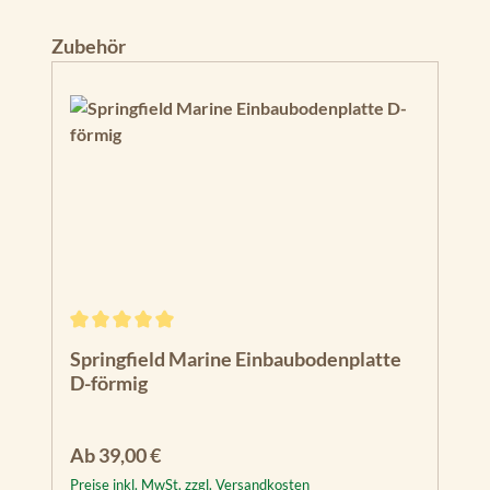
Produktgalerie überspringen
Zubehör
Durchschnittliche Bewertung von 5 von 5 Sternen
Springfield Marine Einbaubodenplatte
D-förmig
Regulärer Preis:
Ab
39,00 €
Preise inkl. MwSt. zzgl. Versandkosten