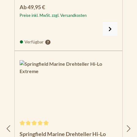
Regulärer Preis:
Ab
49,95 €
Preise inkl. MwSt. zzgl. Versandkosten
Verfügbar
Durchschnittliche Bewertung von 5 von 5 Sternen
Springfield Marine Drehteller Hi-Lo