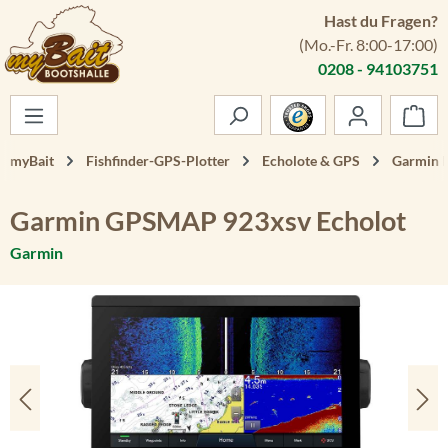
Hast du Fragen?
Zum Hauptinhalt springen
(Mo.-Fr. 8:00-17:00)
0208 - 94103751
War
myBait
Fishfinder-GPS-Plotter
Echolote & GPS
Garmin E
Garmin GPSMAP 923xsv Echolot
Garmin
Bildergalerie überspringen