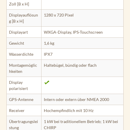
Zoll [B x H]
Displayauflösun
1280 x 720 Pixel
g [B x H]
Displayart
WXGA-Display, IPS-Touchscreen
Gewicht
1,6 kg
Wasserdichte
IPX7
Montagemöglic
Haltebügel, bündig oder flach
hkeiten
Display
polarisiert
GPS-Antenne
Intern oder extern über NMEA 2000
Receiver
Hochempfindlich mit 10 Hz
Übertragungslei
1 kW bei traditionellem Betrieb; 1 kW bei
stung
CHIRP