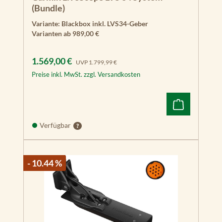
(Bundle)
Variante:
Blackbox inkl. LVS34-Geber
Varianten ab
989,00 €
Verkaufspreis:
Regulärer Preis:
1.569,00 €
UVP
1.799,99 €
Preise inkl. MwSt. zzgl. Versandkosten
Verfügbar
- 10.44 %