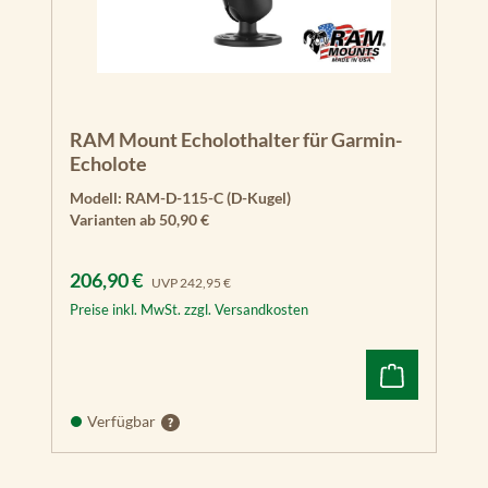
RAM Mount Echolothalter für Garmin-
Echolote
Modell:
RAM-D-115-C (D-Kugel)
Varianten ab
50,90 €
Verkaufspreis:
Regulärer Preis:
206,90 €
UVP
242,95 €
Preise inkl. MwSt. zzgl. Versandkosten
Verfügbar