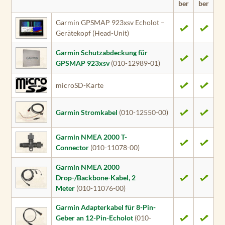
ber
ber
Garmin GPSMAP 923xsv Echolot –
Gerätekopf (Head-Unit)
Garmin Schutzabdeckung für
GPSMAP 923xsv
(010-12989-01)
microSD-Karte
Garmin Stromkabel
(010-12550-00)
Garmin NMEA 2000 T-
Connector
(010-11078-00)
Garmin NMEA 2000
Drop-/Backbone-Kabel, 2
Meter
(010-11076-00)
Garmin Adapterkabel für 8-Pin-
Geber an 12-Pin-Echolot
(010-