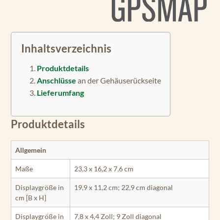
Inhaltsverzeichnis
Produktdetails
Anschlüsse
an der Gehäuserückseite
Lieferumfang
Produktdetails
Allgemein
Maße
23,3 x 16,2 x 7,6 cm
Displaygröße in
19,9 x 11,2 cm; 22,9 cm diagonal
cm [B x H]
Displaygröße in
7,8 x 4,4 Zoll; 9 Zoll diagonal