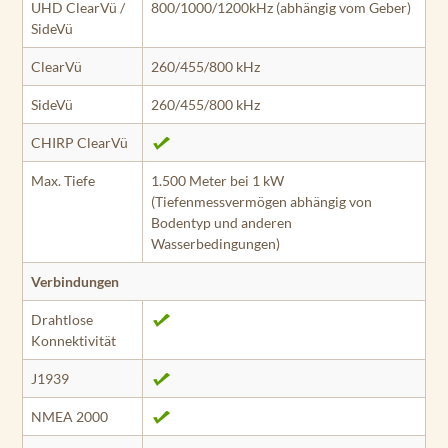
UHD ClearVü /
800/1000/1200kHz (abhängig vom Geber)
SideVü
ClearVü
260/455/800 kHz
SideVü
260/455/800 kHz
CHIRP ClearVü
Max. Tiefe
1.500 Meter bei 1 kW
(Tiefenmessvermögen abhängig von
Bodentyp und anderen
Wasserbedingungen)
Verbindungen
Drahtlose
Konnektivität
J1939
NMEA 2000