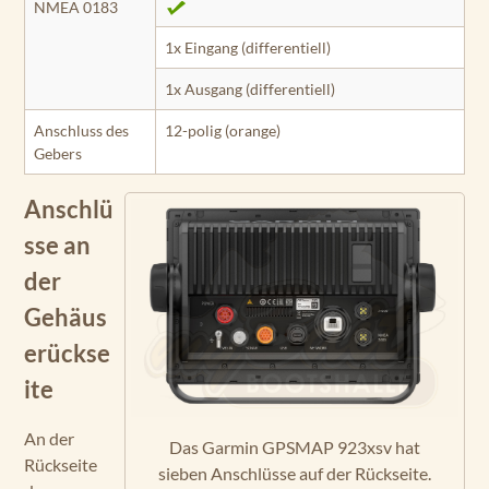
NMEA 0183
1x Eingang (differentiell)
1x Ausgang (differentiell)
Anschluss des
12-polig (orange)
Gebers
Anschlü
sse an
der
Gehäus
erückse
ite
An der
Das Garmin GPSMAP 923xsv hat
Rückseite
sieben Anschlüsse auf der Rückseite.