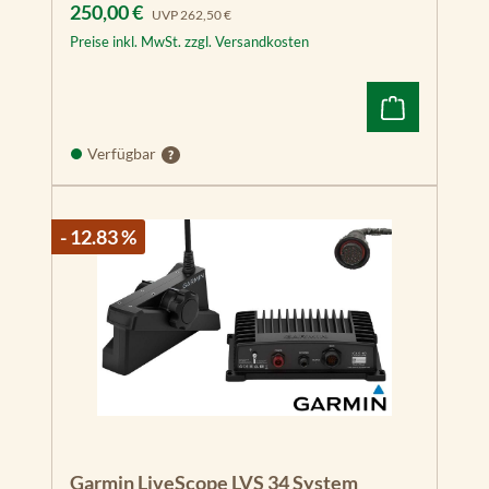
Verkaufspreis:
Regulärer Preis:
250,00 €
UVP
262,50 €
Preise inkl. MwSt. zzgl. Versandkosten
Verfügbar
- 12.83 %
Garmin LiveScope LVS 34 System