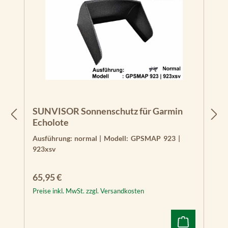
SUNVISOR Sonnenschutz für Garmin
Echolote
Ausführung:
normal
|
Modell:
GPSMAP 923 |
923xsv
Regulärer Preis:
65,95 €
Preise inkl. MwSt. zzgl. Versandkosten