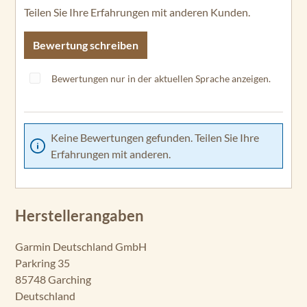
Teilen Sie Ihre Erfahrungen mit anderen Kunden.
GPSMAP
1623xsv
Bewertung schreiben
GPSMAP
1523xsv
Bewertungen nur in der aktuellen Sprache anzeigen.
GPSMAP
1223xsv
Keine Bewertungen gefunden. Teilen Sie Ihre
GPSMAP
Erfahrungen mit anderen.
923xsv
GPSMAP
923
Herstellerangaben
GPSMAP
723xsv
Garmin Deutschland GmbH
Parkring 35
GPSMAP
85748 Garching
723
Deutschland