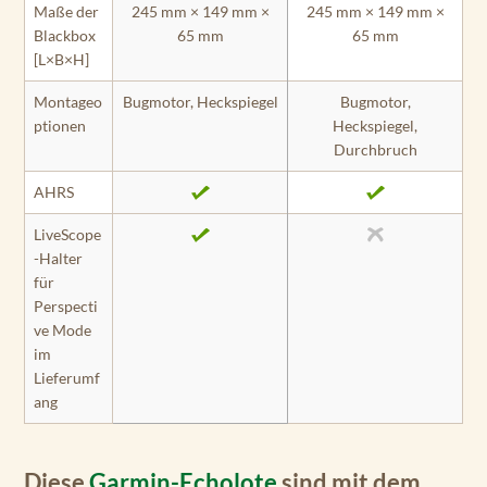
Maße der
245 mm × 149 mm ×
245 mm × 149 mm ×
Blackbox
65 mm
65 mm
[L×B×H]
Montageo
Bugmotor, Heckspiegel
Bugmotor,
ptionen
Heckspiegel,
Durchbruch
AHRS
LiveScope
-Halter
für
Perspecti
ve Mode
im
Lieferumf
ang
Diese
Garmin-Echolote
sind mit dem