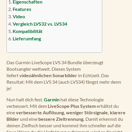
Eigenschaften
Features
Video
Vergleich LVS32 vs. LVS34
Kompatibilität
Lieferumfang
Das Garmin LiveScope LVS 34 Bundle überzeugt
Bootsangler weltweit. Dieses System
liefert
videoähnlichen Sonarbilder
in Echtzeit. Das
Resultat: Mit dem LVS 34 (auch LVS34) fängst mehr denn
je!
Nun halt dich fest.
Garmin
hat diese Technologie
verbessert. Mit dem
LiveScope Plus System
erhältst du
eine
verbesserte Auflösung, weniger Störsignale, klarere
Bilder
und eine
bessere Zieltrennung.
Damit erkennst du
deinen Zielfisch besser und kommst ihm schneller auf die
Spur. Wenn du die Verfolgung aufnimmst, wird er dir nicht