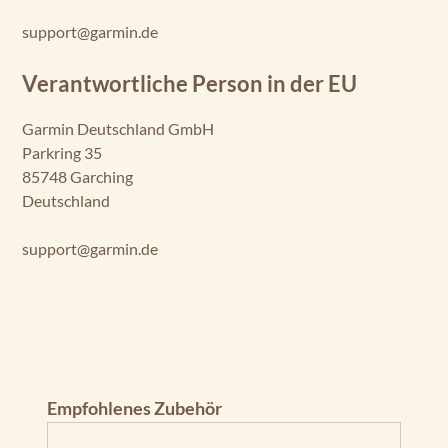
GPSMAP
1222xsv
support@garmin.de
GPSMAP
Verantwortliche Person in der EU
1222 Touch
Garmin Deutschland GmbH
GPSMAP
Parkring 35
1222
85748 Garching
GPSMAP
Deutschland
1022xsv
support@garmin.de
GPSMAP
1022
Produktgalerie überspringen
Empfohlenes Zubehör