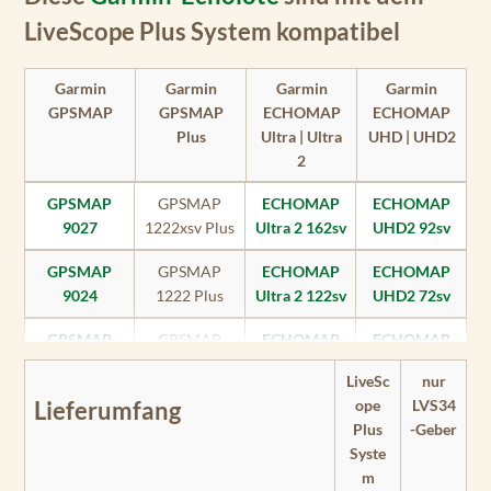
LiveScope Plus System kompatibel
Garmin
Garmin
Garmin
Garmin
GPSMAP
GPSMAP
ECHOMAP
ECHOMAP
Plus
Ultra | Ultra
UHD | UHD2
2
GPSMAP
GPSMAP
ECHOMAP
ECHOMAP
9027
1222xsv Plus
Ultra 2 162sv
UHD2 92sv
GPSMAP
GPSMAP
ECHOMAP
ECHOMAP
9024
1222 Plus
Ultra 2 122sv
UHD2 72sv
GPSMAP
GPSMAP
ECHOMAP
ECHOMAP
9022
922xs Plus
Ultra 2 102sv
UHD2 72cv
LiveSc
nur
ope
LVS34
Lieferumfang
GPSMAP
GPSMAP
ECHOMAP
ECHOMAP
Plus
-Geber
9019
922 Plus
Ultra 122sv
UHD2 62sv
Syste
GPSMAP
GPSMAP
ECHOMAP
ECHOMAP
m