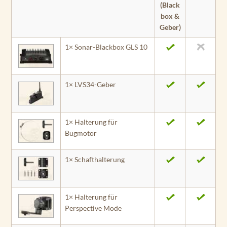
9017xsv
722xs Plus
Ultra 102sv
UHD 92sv
(Black
box &
GPSMAP
GPSMAP
ECHOMAP
Geber)
9017
722 Plus
UHD 72sv
1× Sonar-Blackbox GLS 10
GPSMAP
ECHOMAP
9013xsv
UHD 72cv
1× LVS34-Geber
GPSMAP
9013
GPSMAP
1× Halterung für
9010xsv
Bugmotor
GPSMAP
1× Schafthalterung
9010
GPSMAP
8424
1× Halterung für
Perspective Mode
GPSMAP
8422