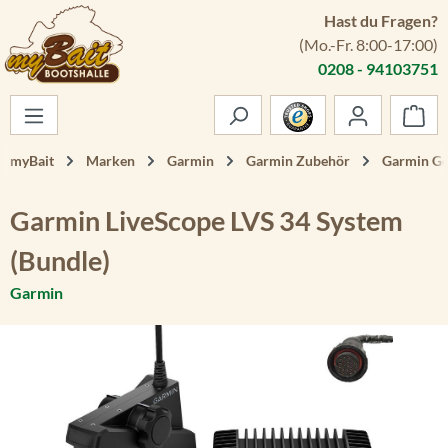
Hast du Fragen?
Zum Hauptinhalt springen
(Mo.-Fr. 8:00-17:00)
0208 - 94103751
War
myBait
Marken
Garmin
Garmin Zubehör
Garmin Ge
Garmin LiveScope LVS 34 System
(Bundle)
Garmin
Bildergalerie überspringen