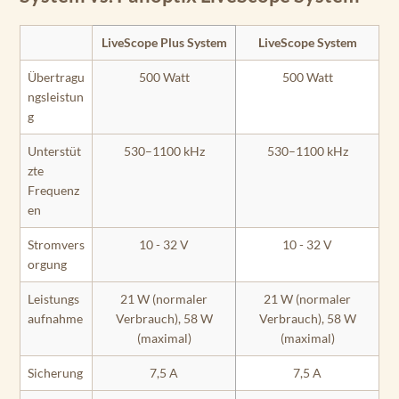
LiveScope Plus System
LiveScope System
Übertragu
500 Watt
500 Watt
ngsleistun
g
Unterstüt
530–1100 kHz
530–1100 kHz
zte
Frequenz
en
Stromvers
10 - 32 V
10 - 32 V
orgung
Leistungs
21 W (normaler
21 W (normaler
aufnahme
Verbrauch), 58 W
Verbrauch), 58 W
(maximal)
(maximal)
Sicherung
7,5 A
7,5 A