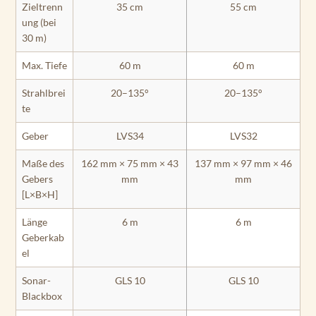
Zieltrenn
35 cm
55 cm
ung (bei
30 m)
Max. Tiefe
60 m
60 m
Strahlbrei
20–135°
20–135°
te
Geber
LVS34
LVS32
Maße des
162 mm × 75 mm × 43
137 mm × 97 mm × 46
Gebers
mm
mm
[L×B×H]
Länge
6 m
6 m
Geberkab
el
Sonar-
GLS 10
GLS 10
Blackbox