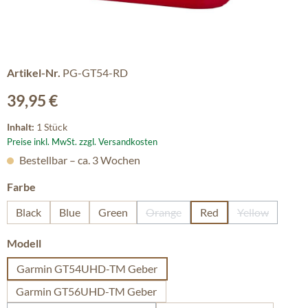
Artikel-Nr.
PG-GT54-RD
Regulärer Preis:
39,95 €
Inhalt:
1 Stück
Preise inkl. MwSt. zzgl. Versandkosten
Bestellbar – ca. 3 Wochen
auswählen
Farbe
Black
Blue
Green
Orange
Red
Yellow
(Diese Option ist zurzeit nicht ver
(Diese Option
auswählen
Modell
Garmin GT54UHD-TM Geber
Garmin GT56UHD-TM Geber