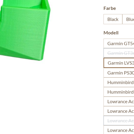
auswäh
Farbe
Black
Blu
auswäh
Modell
Garmin GT
Garmin GT3
Garmin LVS
Garmin PS30
Humminbird 
Humminbird 
Lowrance Act
Lowrance Act
Lowrance Act
Lowrance Act