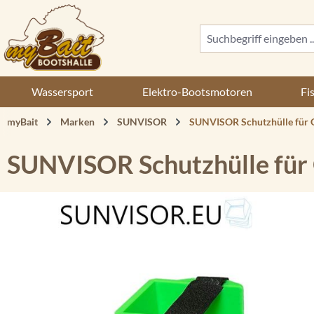
 Hauptinhalt springen
Zur Suche springen
Zur Hauptnavigation springen
Wassersport
Elektro-Bootsmotoren
Fi
myBait
Marken
SUNVISOR
SUNVISOR Schutzhülle für 
SUNVISOR Schutzhülle für
Bildergalerie überspringen