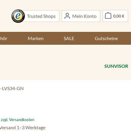
War
Trusted Shops
Mein Konto
0,00 €
ehör
Marken
SALE
Gutscheine
SUNVISOR
-LVS34-GN
:
. zzgl. Versandkosten
 Versand 1–3 Werktage