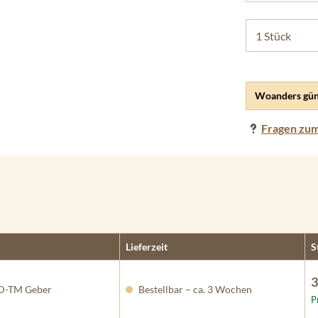
Woanders gün
Fragen zum
Lieferzeit
S
3
D-TM Geber
Bestellbar – ca. 3 Wochen
P