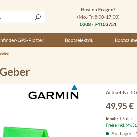
Hast du Fragen?
(Mo.-Fr. 8:00-17:00)
0208 - 94103751
shfinder-GPS-Plotter
Bootselektrik
Bootszub
Geber
 Geber
Artikel-Nr.
PG
Regulärer Preis
49,95 €
Inhalt:
1 Stück
Preise inkl. MwSt
Auf Lager –