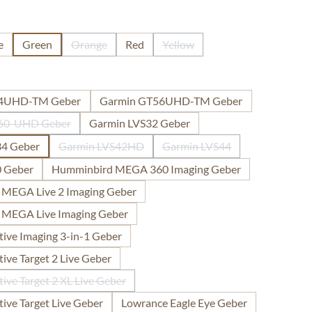
len
e
Green
Orange
Red
Yellow
(Diese Option ist zurzeit nicht verfügbar.)
(Diese Option ist zurzeit nicht 
len
54UHD-TM Geber
Garmin GT56UHD-TM Geber
60-UHD Geber
Garmin LVS32 Geber
(Diese Option ist zurzeit nicht verfügbar.)
34 Geber
Garmin LVS42HD
Garmin LVS44
(Diese Option ist zurzeit nicht verfügbar.)
(Diese Option ist zurzeit ni
 Geber
Humminbird MEGA 360 Imaging Geber
MEGA Live 2 Imaging Geber
MEGA Live Imaging Geber
ive Imaging 3-in-1 Geber
ive Target 2 Live Geber
ive Target 2 XL Live Geber
(Diese Option ist zurzeit nicht verfügbar.)
ive Target Live Geber
Lowrance Eagle Eye Geber