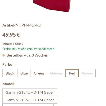
Artikel-Nr.
PH-MLI-RD
Regulärer Preis:
49,95 €
Inhalt:
1 Stück
Preise inkl. MwSt. zzgl. Versandkosten
Bestellbar – ca. 3 Wochen
auswählen
Farbe
Black
Blue
Green
Orange
Red
Yellow
(Diese Option ist zurzeit nicht ver
(Diese Option
auswählen
Modell
Garmin GT54UHD-TM Geber
Garmin GT56UHD-TM Geber