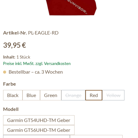
Artikel-Nr.
PL-EAGLE-RD
Regulärer Preis:
39,95 €
Inhalt:
1 Stück
Preise inkl. MwSt. zzgl. Versandkosten
Bestellbar – ca. 3 Wochen
auswählen
Farbe
Black
Blue
Green
Orange
Red
Yellow
(Diese Option ist zurzeit nicht ver
(Diese Option
auswählen
Modell
Garmin GT54UHD-TM Geber
Garmin GT56UHD-TM Geber