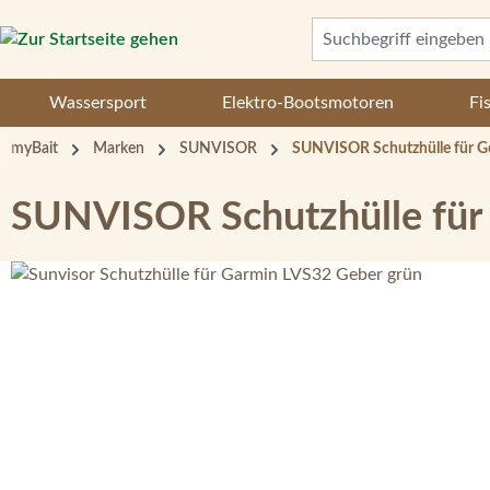
 Hauptinhalt springen
Zur Suche springen
Zur Hauptnavigation springen
Wassersport
Elektro-Bootsmotoren
Fi
myBait
Marken
SUNVISOR
SUNVISOR Schutzhülle für G
SUNVISOR Schutzhülle für
Bildergalerie überspringen