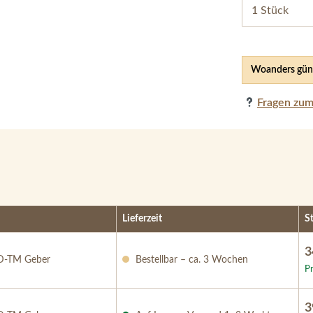
Woanders güns
Fragen zum
Lieferzeit
S
3
D-TM Geber
Bestellbar – ca. 3 Wochen
Pr
3