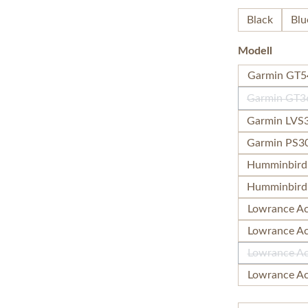
Black
Blu
auswä
Modell
Garmin GT
Garmin GT3
Garmin LVS
Garmin PS3
Humminbird 
Humminbird 
Lowrance Ac
Lowrance Act
Lowrance Act
Lowrance Act