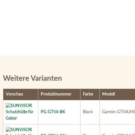
Weitere Varianten
Vorschau
Produktnummer
Farbe
Modell
PG-GT54-BK
Black
Garmin GT54UH