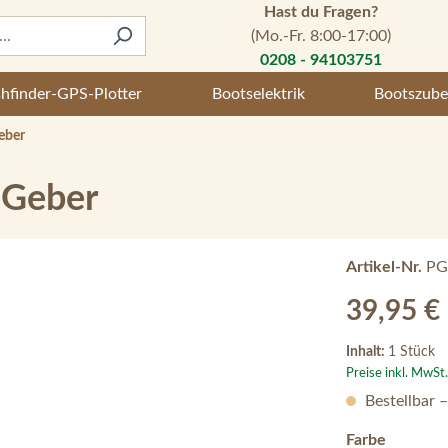
Hast du Fragen?
(Mo.-Fr. 8:00-17:00)
0208 - 94103751
shfinder-GPS-Plotter
Bootselektrik
Bootszube
eber
 Geber
Artikel-Nr.
PG
Regulärer Preis
39,95 €
Inhalt:
1 Stück
Preise inkl. MwSt
Bestellbar 
auswähl
Farbe