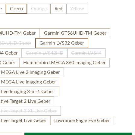
e
Green
Orange
Red
Yellow
(Diese Option ist zurzeit nicht verfügbar.)
(Diese Option ist zurzeit nicht v
hlen
54UHD-TM Geber
Garmin GT56UHD-TM Geber
60-UHD Geber
Garmin LVS32 Geber
(Diese Option ist zurzeit nicht verfügbar.)
34 Geber
Garmin LVS42HD
Garmin LVS44
(Diese Option ist zurzeit nicht verfügbar.)
(Diese Option ist zurzeit n
0 Geber
Humminbird MEGA 360 Imaging Geber
MEGA Live 2 Imaging Geber
MEGA Live Imaging Geber
tive Imaging 3-in-1 Geber
ive Target 2 Live Geber
ive Target 2 XL Live Geber
(Diese Option ist zurzeit nicht verfügbar.)
ive Target Live Geber
Lowrance Eagle Eye Geber