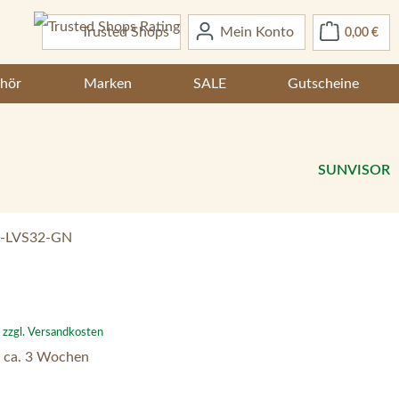
War
Trusted Shops
Mein Konto
0,00 €
hör
Marken
SALE
Gutscheine
SUNVISOR
-LVS32-GN
:
. zzgl. Versandkosten
– ca. 3 Wochen
en