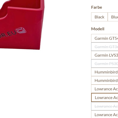
auswäh
Farbe
Black
Blu
auswäh
Modell
Garmin GT
Garmin GT3
Garmin LVS3
Garmin PS30
(Di
Humminbird 
Humminbird 
Lowrance Act
Lowrance Act
Lowrance Act
Lowrance Act