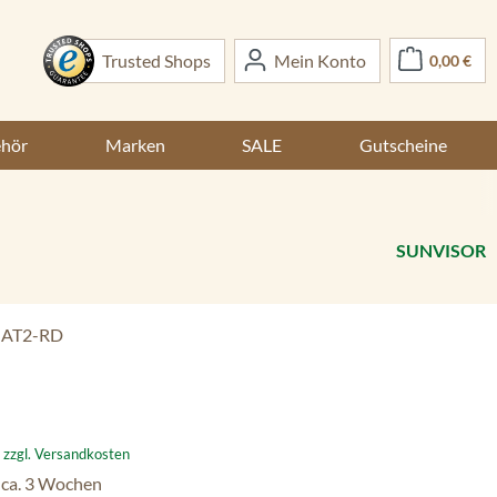
War
Trusted Shops
Mein Konto
0,00 €
ehör
Marken
SALE
Gutscheine
SUNVISOR
-AT2-RD
:
. zzgl. Versandkosten
 ca. 3 Wochen