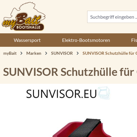
 Hauptinhalt springen
Zur Suche springen
Zur Hauptnavigation springen
Wassersport
Elektro-Bootsmotoren
Fi
myBait
Marken
SUNVISOR
SUNVISOR Schutzhülle für 
SUNVISOR Schutzhülle für
Bildergalerie überspringen