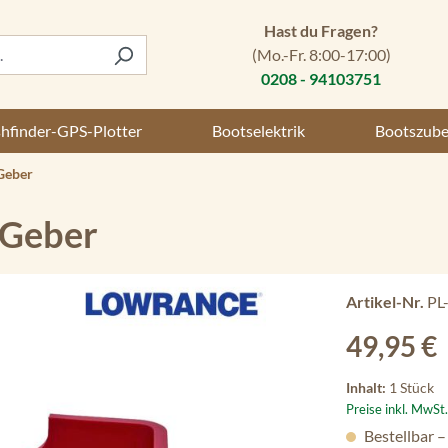
Hast du Fragen?
(Mo.-Fr. 8:00-17:00)
0208 - 94103751
shfinder-GPS-Plotter
Bootselektrik
Bootszub
Geber
 Geber
Artikel-Nr.
PL
Regulärer Preis
49,95 €
Inhalt:
1 Stück
Preise inkl. MwSt
Bestellbar –