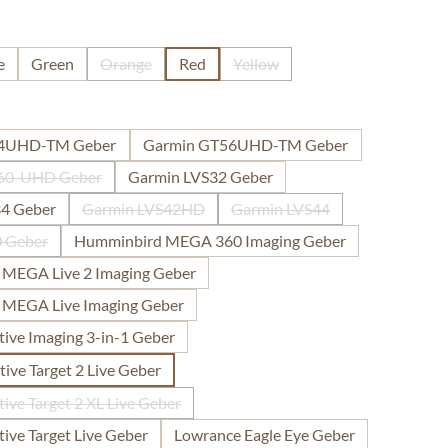
len
e
Green
Orange
Red
Yellow
(Diese Option ist zurzeit nicht verfügbar.)
(Diese Option ist zurzeit nicht 
len
54UHD-TM Geber
Garmin GT56UHD-TM Geber
60-UHD Geber
Garmin LVS32 Geber
(Diese Option ist zurzeit nicht verfügbar.)
4 Geber
Garmin LVS42HD
Garmin LVS44
(Diese Option ist zurzeit nicht verfügbar.)
(Diese Option ist zurzeit ni
 Geber
Humminbird MEGA 360 Imaging Geber
ese Option ist zurzeit nicht verfügbar.)
MEGA Live 2 Imaging Geber
MEGA Live Imaging Geber
ive Imaging 3-in-1 Geber
ive Target 2 Live Geber
ive Target 2 XL Live Geber
(Diese Option ist zurzeit nicht verfügbar.)
ive Target Live Geber
Lowrance Eagle Eye Geber