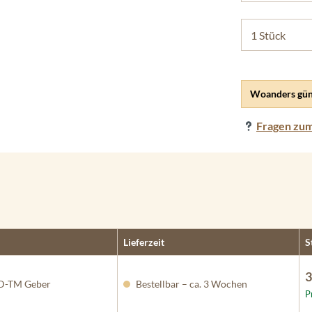
Woanders gün
Fragen zum
Lieferzeit
S
3
D-TM Geber
Bestellbar – ca. 3 Wochen
P