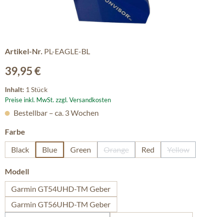
Artikel-Nr.
PL-EAGLE-BL
Regulärer Preis:
39,95 €
Inhalt:
1 Stück
Preise inkl. MwSt. zzgl. Versandkosten
Bestellbar – ca. 3 Wochen
auswählen
Farbe
Black
Blue
Green
Orange
Red
Yellow
(Diese Option ist zurzeit nicht ver
(Diese Option
auswählen
Modell
Garmin GT54UHD-TM Geber
Garmin GT56UHD-TM Geber