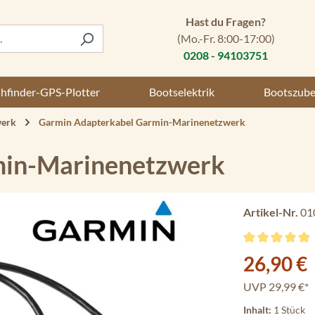
Hast du Fragen?
(Mo.-Fr. 8:00-17:00)
0208 - 94103751
shfinder-GPS-Plotter
Bootselektrik
Bootszub
erk
Garmin Adapterkabel Garmin-Marinenetzwerk
min-Marinenetzwerk
Artikel-Nr.
01
Durchschnittli
Verkaufspreis:
26,90 €
UVP
29,99 €*
Inhalt:
1 Stück