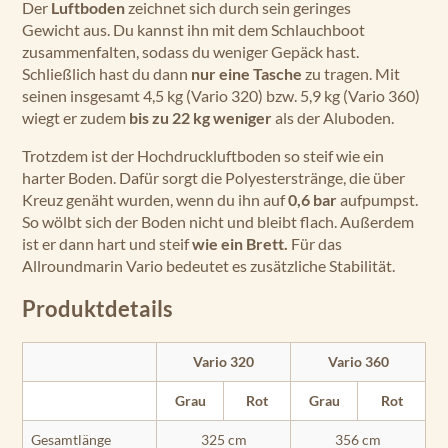
Der
Luftboden
zeichnet sich durch sein geringes
Gewicht aus. Du kannst ihn mit dem Schlauchboot
zusammenfalten, sodass du weniger Gepäck hast.
Schließlich hast du dann
nur eine Tasche
zu tragen. Mit
seinen insgesamt 4,5 kg (Vario 320) bzw. 5,9 kg (Vario 360)
wiegt er zudem
bis zu 22 kg weniger
als der Aluboden.
Trotzdem ist der Hochdruckluftboden so steif wie ein
harter Boden. Dafür sorgt die Polyesterstränge, die über
Kreuz genäht wurden, wenn du ihn auf
0,6 bar
aufpumpst.
So wölbt sich der Boden nicht und bleibt flach. Außerdem
ist er dann hart und steif
wie ein Brett.
Für das
Allroundmarin Vario bedeutet es zusätzliche Stabilität.
Produktdetails
Vario 320
Vario 360
Grau
Rot
Grau
Rot
Gesamtlänge
325 cm
356 cm