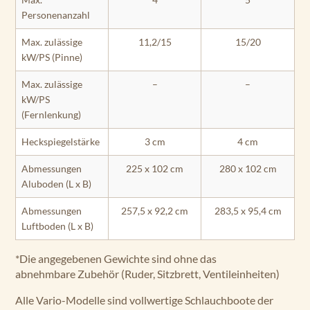
Personenanzahl
Max. zulässige
11,2/15
15/20
kW/PS (Pinne)
Max. zulässige
–
–
kW/PS
(Fernlenkung)
Heckspiegelstärke
3 cm
4 cm
Abmessungen
225 x 102 cm
280 x 102 cm
Aluboden (L x B)
Abmessungen
257,5 x 92,2 cm
283,5 x 95,4 cm
Luftboden (L x B)
*Die angegebenen Gewichte sind ohne das
abnehmbare Zubehör (Ruder, Sitzbrett, Ventileinheiten)
Alle Vario-Modelle sind vollwertige Schlauchboote der