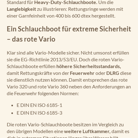
Standard für
Heavy-Duty-Schlauchboote.
Um die
Langlebigkeit
zu illustrieren: Rettungsringe werden mit
einer Garnfeinheit von 400 bis 600 dtex hergestellt.
Ein Schlauchboot für extreme Sicherheit
– das rote Vario
Klar sind alle Vario-Modelle sicher. Nicht umsonst erfüllen
sie die EG-Richtlinie 2013/53/EU. Doch die roten Vario-
Schlauchboote erfüllen
höhere Sicherheitsstandards,
damit Rettungskräfte von der
Feuerwehr
oder
DLRG
diese
sie dienstlich nutzen können. Damit entsprechen das rote
Vario 320 und rote Vario 360 neben den Anforderungen an
die Feuerwehr folgenden Normen:
E DIN EN ISO 6185-1
E DIN EN ISO 6185-3
Die roten Vario-Schlauchboote besitzen im Vergleich zu
den übrigen Modellen eine
weitere Luftkammer,
damit es
dich in extremen Situationen länger über Wasser hält.