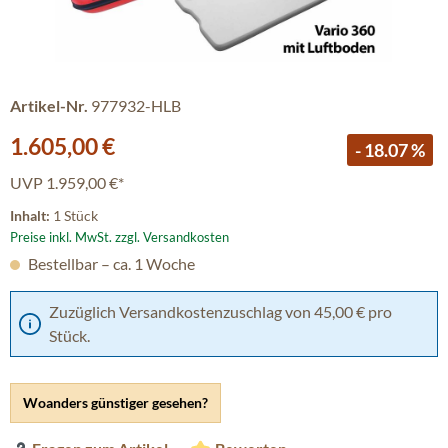
Artikel-Nr.
977932-HLB
Verkaufspreis:
1.605,00 €
- 18.07 %
UVP
1.959,00 €*
Inhalt:
1 Stück
Preise inkl. MwSt. zzgl. Versandkosten
Bestellbar – ca. 1 Woche
Zuzüglich Versandkostenzuschlag von 45,00 € pro
Stück.
Woanders günstiger gesehen?