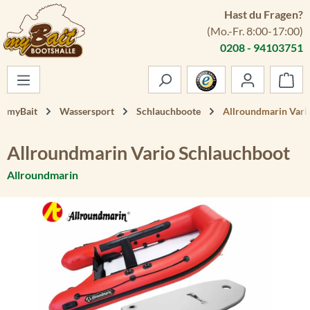
Hast du Fragen?
Zum Hauptinhalt springen
(Mo.-Fr. 8:00-17:00)
0208 - 94103751
War
myBait
Wassersport
Schlauchboote
Allroundmarin Vari
Allroundmarin Vario Schlauchboot
Allroundmarin
Bildergalerie überspringen