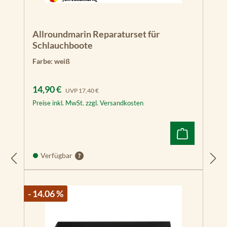
Allroundmarin Reparaturset für
Schlauchboote
Farbe:
weiß
Verkaufspreis:
Regulärer Preis:
14,90 €
UVP
17,40 €
Preise inkl. MwSt. zzgl. Versandkosten
Verfügbar
- 14.06 %