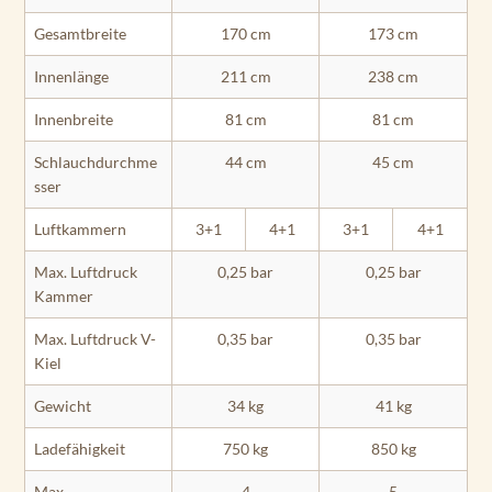
Gesamtbreite
170 cm
173 cm
Innenlänge
211 cm
238 cm
Innenbreite
81 cm
81 cm
Schlauchdurchme
44 cm
45 cm
sser
Luftkammern
3+1
4+1
3+1
4+1
Max. Luftdruck
0,25 bar
0,25 bar
Kammer
Max. Luftdruck V-
0,35 bar
0,35 bar
Kiel
Gewicht
34 kg
41 kg
Ladefähigkeit
750 kg
850 kg
Max.
4
5