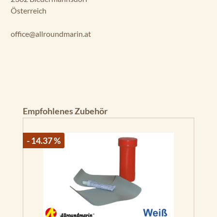
Österreich
office@allroundmarin.at
Produktgalerie überspringen
Empfohlenes Zubehör
- 14.37 %