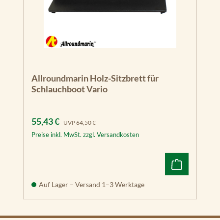
Allroundmarin Holz-Sitzbrett für
Schlauchboot Vario
Verkaufspreis:
Regulärer Preis:
55,43 €
UVP
64,50 €
Preise inkl. MwSt. zzgl. Versandkosten
Auf Lager – Versand 1–3 Werktage