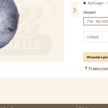
Auf Lager –
auswäh
Modell
7 lb - No.10
Woanders gün
Fragen zum