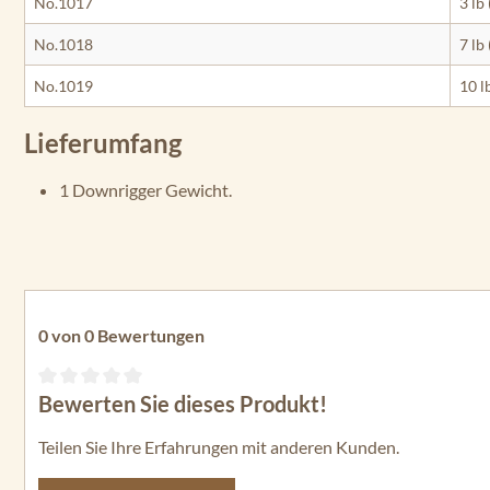
No.1017
3 lb 
No.1018
7 lb 
No.1019
10 l
Lieferumfang
1 Downrigger Gewicht.
0 von 0 Bewertungen
Bewerten Sie dieses Produkt!
Durchschnittliche Bewertung von 0 von 5 Sternen
Teilen Sie Ihre Erfahrungen mit anderen Kunden.