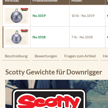
Vorschau
Produktnummer
Modell
No.1019
10 lb - No.1019
No.1018
7 lb - No.1018
Beschreibung
Bewertungen
Fragen zum Artikel
He
Scotty Gewichte für Downrigger