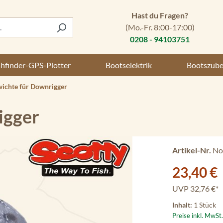
Hast du Fragen?
(Mo.-Fr. 8:00-17:00)
0208 - 94103751
shfinder-GPS-Plotter
Bootselektrik
Bootszub
wichte für Downrigger
igger
Artikel-Nr.
No
Verkaufspreis:
23,40 €
UVP
32,76 €*
Inhalt:
1 Stück
Preise inkl. MwSt