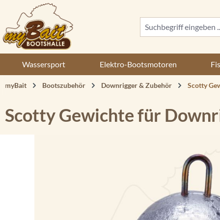
 Hauptinhalt springen
Zur Suche springen
Zur Hauptnavigation springen
Wassersport
Elektro-Bootsmotoren
Fi
myBait
Bootszubehör
Downrigger & Zubehör
Scotty Ge
Scotty Gewichte für Downr
Bildergalerie überspringen