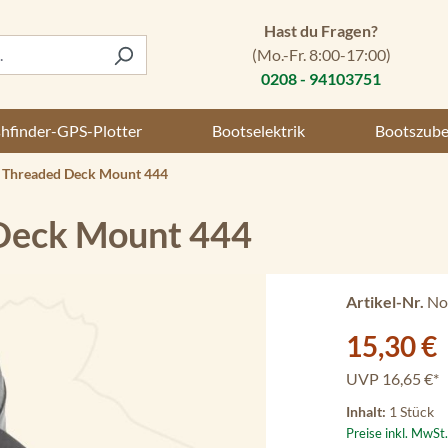
Hast du Fragen?
(Mo.-Fr. 8:00-17:00)
0208 - 94103751
shfinder-GPS-Plotter
Bootselektrik
Bootszub
 Threaded Deck Mount 444
Deck Mount 444
Artikel-Nr.
No
Verkaufspreis:
15,30 €
UVP
16,65 €*
Inhalt:
1 Stück
Preise inkl. MwSt