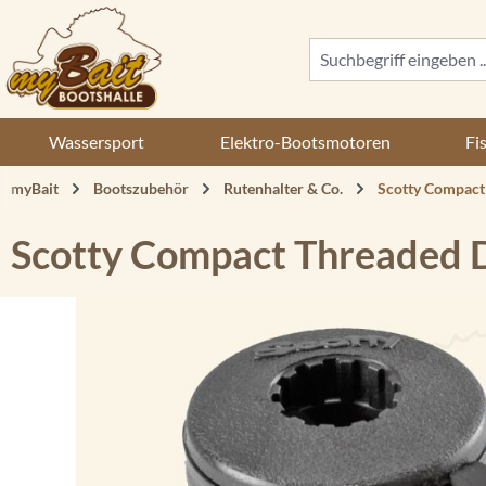
 Hauptinhalt springen
Zur Suche springen
Zur Hauptnavigation springen
Wassersport
Elektro-Bootsmotoren
Fi
myBait
Bootszubehör
Rutenhalter & Co.
Scotty Compact
Scotty Compact Threaded 
Bildergalerie überspringen