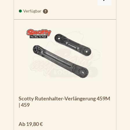
Verfügbar
Scotty Rutenhalter-Verlängerung 459M
| 459
Regulärer Preis:
Ab
19,80 €