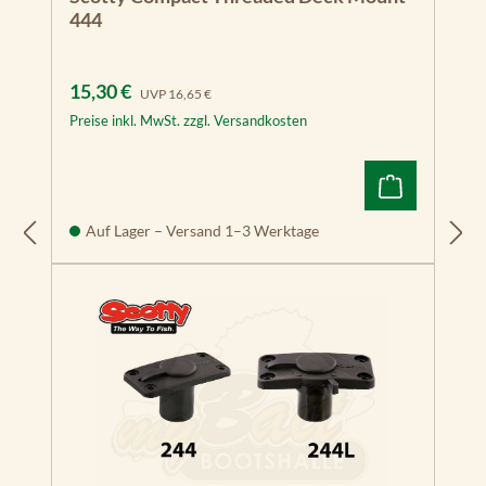
444
Verkaufspreis:
Regulärer Preis:
15,30 €
UVP
16,65 €
Preise inkl. MwSt. zzgl. Versandkosten
Auf Lager – Versand 1–3 Werktage