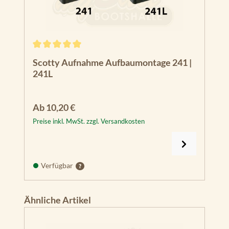
Durchschnittliche Bewertung von 5 von 5 Sternen
Scotty Aufnahme Aufbaumontage 241 |
241L
Regulärer Preis:
Ab
10,20 €
Preise inkl. MwSt. zzgl. Versandkosten
Verfügbar
Produktgalerie überspringen
Ähnliche Artikel