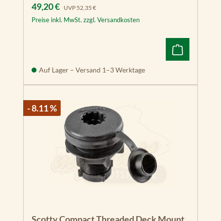
Verkaufspreis:
Regulärer Preis:
49,20 €
UVP
52,35 €
Preise inkl. MwSt. zzgl. Versandkosten
Auf Lager – Versand 1–3 Werktage
- 8.11 %
Scotty Compact Threaded Deck Mount