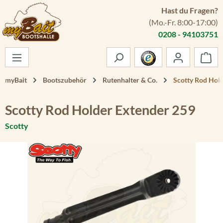
Hast du Fragen?
Zum Hauptinhalt springen
(Mo.-Fr. 8:00-17:00)
0208 - 94103751
War
myBait
Bootszubehör
Rutenhalter & Co.
Scotty Rod Hol
Scotty Rod Holder Extender 259
Scotty
Bildergalerie überspringen