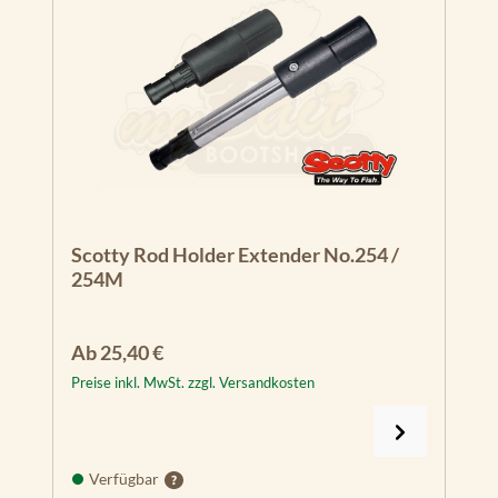
Scotty Rod Holder Extender No.254 /
254M
Regulärer Preis:
Ab
25,40 €
Preise inkl. MwSt. zzgl. Versandkosten
Verfügbar