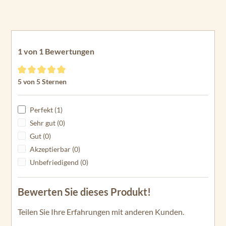
1 von 1 Bewertungen
Durchschnittliche Bewertung von 5 von 5 Sternen
5 von 5 Sternen
Perfekt (1)
Sehr gut (0)
Gut (0)
Akzeptierbar (0)
Unbefriedigend (0)
Bewerten Sie dieses Produkt!
Teilen Sie Ihre Erfahrungen mit anderen Kunden.