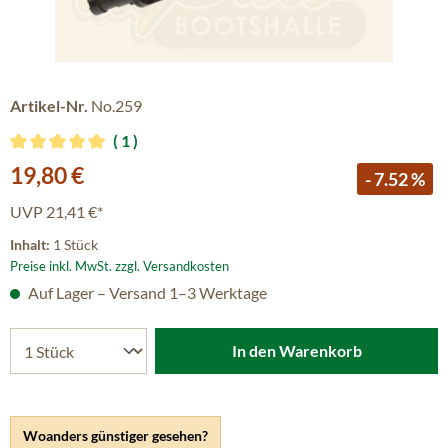
Artikel-Nr.
No.259
1
Durchschnittliche Bewertung von 5 von 5 Sternen
Verkaufspreis:
19,80 €
- 7.52 %
UVP
21,41 €*
Inhalt:
1 Stück
Preise inkl. MwSt. zzgl. Versandkosten
Auf Lager – Versand 1–3 Werktage
In den Warenkorb
Woanders günstiger gesehen?