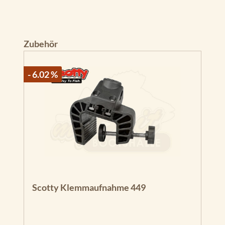
Produktgalerie überspringen
Zubehör
- 6.02 %
Scotty Klemmaufnahme 449