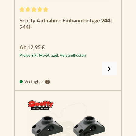
Durchschnittliche Bewertung von 5 von 5 Sternen
Scotty Aufnahme Einbaumontage 244 |
244L
Regulärer Preis:
Ab
12,95 €
Preise inkl. MwSt. zzgl. Versandkosten
Verfügbar