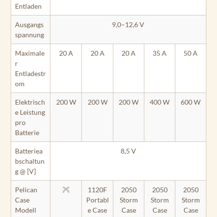
Entladen
Ausgangs
9,0–12,6 V
spannung
Maximale
20 A
20 A
20 A
35 A
50 A
r
Entladestr
om
Elektrisch
200 W
200 W
200 W
400 W
600 W
e Leistung
pro
Batterie
Batteriea
8,5 V
bschaltun
g @ [V]
Pelican
1120F
2050
2050
2050
Case
Portabl
Storm
Storm
Storm
Modell
e Case
Case
Case
Case