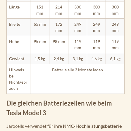
Länge
151
214
300
300
300
mm
mm
mm
mm
mm
Breite
65 mm
172
249
249
249
mm
mm
mm
mm
Höhe
95 mm
98 mm
119
119
119
mm
mm
mm
Gewicht
1,5 kg
2,4 kg
3,1 kg
4,6 kg
6,1 kg
Hinweis
Batterie alle 3 Monate laden
bei
Nichtgebr
auch
Die gleichen Batteriezellen wie beim
Tesla Model 3
Jarocells verwendet für ihre
NMC-Hochleistungsbatterie