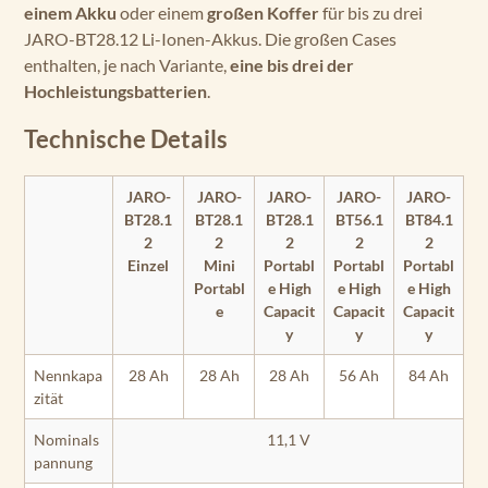
einem Akku
oder einem
großen Koffer
für bis zu drei
JARO-BT28.12 Li-Ionen-Akkus. Die großen Cases
enthalten, je nach Variante,
eine bis drei der
Hochleistungsbatterien
.
Technische Details
JARO-
JARO-
JARO-
JARO-
JARO-
BT28.1
BT28.1
BT28.1
BT56.1
BT84.1
2
2
2
2
2
Einzel
Mini
Portabl
Portabl
Portabl
Portabl
e High
e High
e High
e
Capacit
Capacit
Capacit
y
y
y
Nennkapa
28 Ah
28 Ah
28 Ah
56 Ah
84 Ah
zität
Nominals
11,1 V
pannung