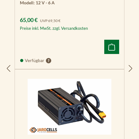
Modell:
12 V - 6 A
Verkaufspreis:
Regulärer Preis:
65,00 €
UVP
69,50 €
Preise inkl. MwSt. zzgl. Versandkosten
Verfügbar