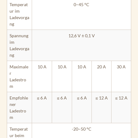
Temperat
0–45 °C
ur im
Ladevorga
ng
Spannung
12,6 V ± 0,1 V
im
Ladevorga
ng
Maximale
10 A
10 A
10 A
20 A
30 A
r
Ladestro
m
Empfohle
≤ 6 A
≤ 6 A
≤ 6 A
≤ 12 A
≤ 12 A
ner
Ladestro
m
Temperat
-20–50 °C
ur beim