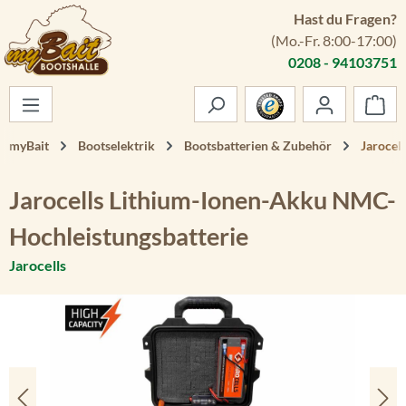
Hast du Fragen?
Zum Hauptinhalt springen
(Mo.-Fr. 8:00-17:00)
0208 - 94103751
War
myBait
Bootselektrik
Bootsbatterien & Zubehör
Jarocel
Jarocells Lithium-Ionen-Akku NMC-
Hochleistungsbatterie
Jarocells
Bildergalerie überspringen