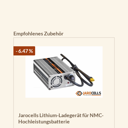
Produktgalerie überspringen
Empfohlenes Zubehör
- 6.47 %
Jarocells Lithium-Ladegerät für NMC-
Hochleistungsbatterie