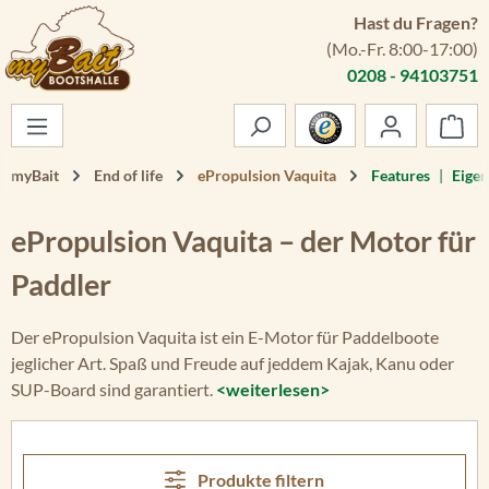
Hast du Fragen?
Zum Hauptinhalt springen
(Mo.-Fr. 8:00-17:00)
0208 - 94103751
War
myBait
End of life
ePropulsion Vaquita
Features
|
Eigen
ePropulsion Vaquita – der Motor für
Paddler
Der ePropulsion Vaquita ist ein E-Motor für Paddelboote
jeglicher Art. Spaß und Freude auf jeddem Kajak, Kanu oder
SUP-Board sind garantiert.
<weiterlesen>
Produkte filtern