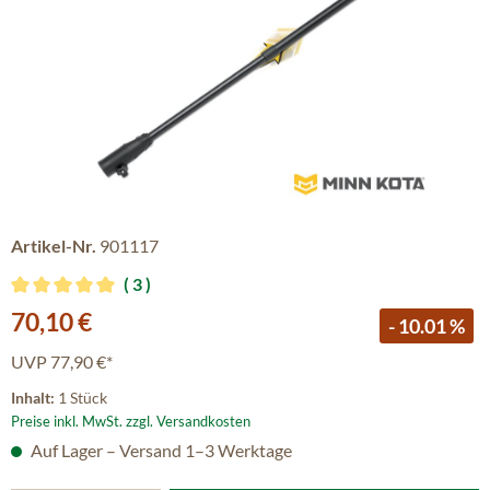
Artikel-Nr.
901117
3
Durchschnittliche Bewertung von 5 von 5 Sternen
Verkaufspreis:
70,10 €
- 10.01 %
UVP
77,90 €*
Inhalt:
1 Stück
Preise inkl. MwSt. zzgl. Versandkosten
Auf Lager – Versand 1–3 Werktage