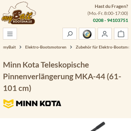
Hast du Fragen?
Zum Hauptinhalt springen
(Mo.-Fr. 8:00-17:00)
0208 - 94103751
War
myBait
Elektro-Bootsmotoren
Zubehör für Elektro-Bootsmo
Minn Kota Teleskopische
Pinnenverlängerung MKA-44 (61-
101 cm)
Bildergalerie überspringen