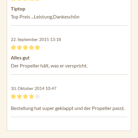
M
Bewertung mit 5 von 5 Sternen
Tiptop
ax
Top Preis ...Leistung,Dankeschön
50
En
du
22. September 2015 13:18
ra
M
Bewertung mit 5 von 5 Sternen
ax
Alles gut
55
Der Propeller hält, was er verspricht.
Tr
ax
xis
10. Oktober 2014 10:47
45
Bewertung mit 4 von 5 Sternen
Tr
Bestellung hat super geklappt und der Propeller passt.
ax
xis
55
Tr