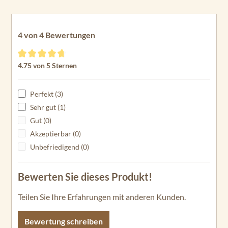
C2
34
En
4 von 4 Bewertungen
du
ra
Durchschnittliche Bewertung von 4.75 von 5 Sternen
4.75 von 5 Sternen
C2
40
Perfekt (3)
En
du
Sehr gut (1)
ra
Gut (0)
C2
Akzeptierbar (0)
45
Unbefriedigend (0)
En
du
Bewerten Sie dieses Produkt!
ra
C2
Teilen Sie Ihre Erfahrungen mit anderen Kunden.
50
Bewertung schreiben
En