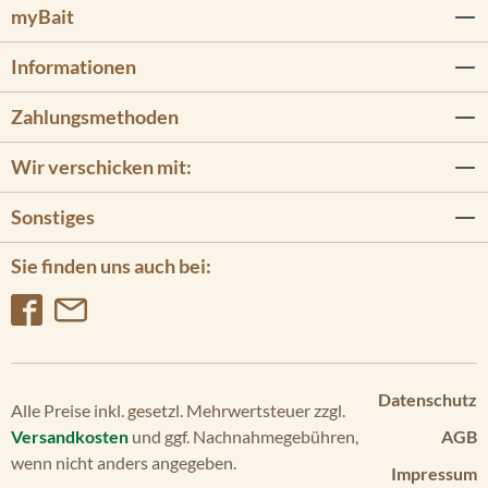
myBait
11
2
Informationen
Po
we
Zahlungsmethoden
rD
riv
Wir verschicken mit:
e/
45
Sonstiges
lb/
12
Sie finden uns auch bei:
V/
Ad
va
nc
ed
GP
Datenschutz
S
Alle Preise inkl. gesetzl. Mehrwertsteuer zzgl.
Versandkosten
und ggf. Nachnahmegebühren,
AGB
Po
wenn nicht anders angegeben.
we
Impressum