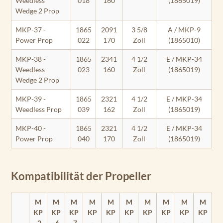
Weedless
018
160
(1865019)
Wedge 2 Prop
MKP-37 -
1865
2091
3 5/8
A / MKP-9
Power Prop
022
170
Zoll
(1865010)
MKP-38 -
1865
2341
4 1/2
E / MKP-34
Weedless
023
160
Zoll
(1865019)
Wedge 2 Prop
MKP-39 -
1865
2321
4 1/2
E / MKP-34
Weedless Prop
039
162
Zoll
(1865019)
MKP-40 -
1865
2321
4 1/2
E / MKP-34
Power Prop
040
170
Zoll
(1865019)
Kompatibilität der Propeller
M
M
M
M
M
M
M
M
M
M
KP
KP
KP
KP
KP
KP
KP
KP
KP
KP
-2
-6
-7
-
-
-
-
-
-
-