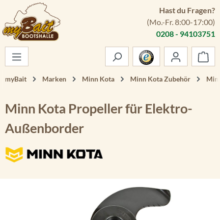
Hast du Fragen?
Zum Hauptinhalt springen
(Mo.-Fr. 8:00-17:00)
0208 - 94103751
War
myBait
Marken
Minn Kota
Minn Kota Zubehör
Minn
Minn Kota Propeller für Elektro-
Außenborder
Bildergalerie überspringen