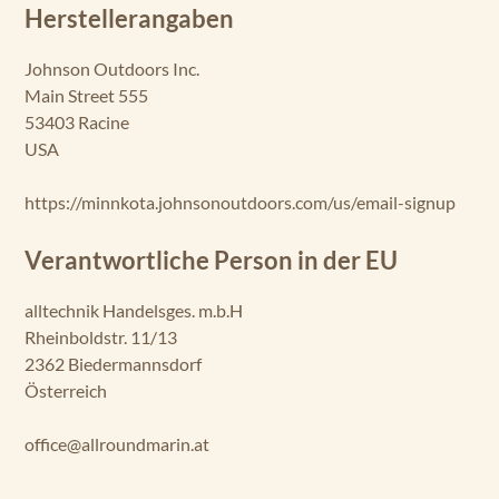
Herstellerangaben
ax
xis
70
Johnson Outdoors Inc.
Main Street 555
Tr
53403 Racine
ax
USA
xis
80
https://minnkota.johnsonoutdoors.com/us/email-signup
Ri
pti
Verantwortliche Person in der EU
de
Tr
alltechnik Handelsges. m.b.H
an
Rheinboldstr. 11/13
so
m
2362 Biedermannsdorf
40
Österreich
SC
office@allroundmarin.at
Ri
pti
de