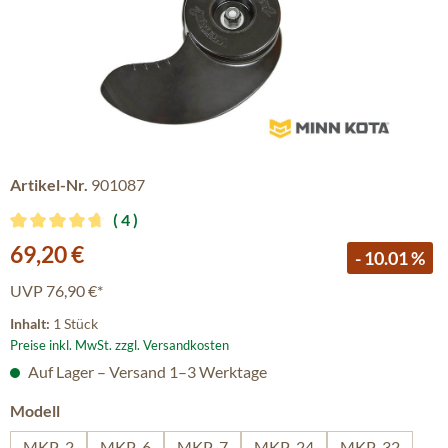
Artikel-Nr.
901087
4
Durchschnittliche Bewertung von 4.75 von 5 Sternen
Verkaufspreis:
69,20 €
- 10.01 %
UVP
76,90 €*
Inhalt:
1 Stück
Preise inkl. MwSt. zzgl. Versandkosten
Auf Lager – Versand 1–3 Werktage
auswählen
Modell
MKP-2
MKP-6
MKP-7
MKP-24
MKP-32