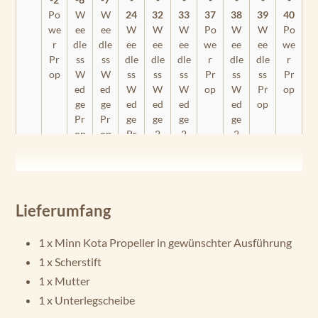
Po
W
W
24
32
33
37
38
39
40
we
ee
ee
W
W
W
Po
W
W
Po
r
dle
dle
ee
ee
ee
we
ee
ee
we
Pr
ss
ss
dle
dle
dle
r
dle
dle
r
op
W
W
ss
ss
ss
Pr
ss
ss
Pr
ed
ed
W
W
W
op
W
Pr
op
ge
ge
ed
ed
ed
ed
op
Pr
Pr
ge
ge
ge
ge
op
op
Pr
2
2
2
op
Pr
Pr
Pr
op
op
op
En
du
Lieferumfang
ra
C2
1 x Minn Kota Propeller in gewünschter Ausführung
30
1 x Scherstift
En
1 x Mutter
du
1 x Unterlegscheibe
ra