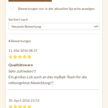
du
ra
Bewertungen nur in der aktuellen Sprache anzeigen.
C2
55
Sortiert nach
En
du
ra
4
Bewertungen
M
ax
11. Mai 2016 08:37
40
En
Bewertung mit 5 von 5 Sternen
Qualitätsware
du
Sehr zufrieden!!!
ra
M
Ein großes Lob auch an das myBait-Team für die
ax
reibungslose Abwicklung!!!
45
En
30. April 2016 21:53
du
ra