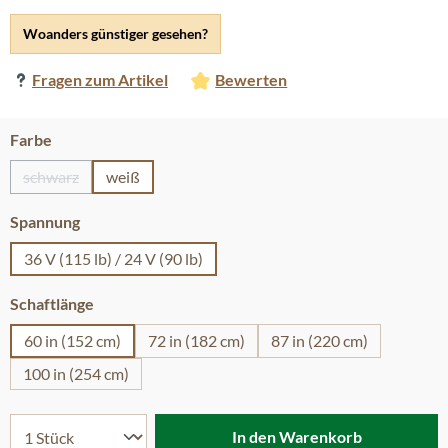
Woanders günstiger gesehen?
Fragen zum Artikel
Bewerten
auswählen
Farbe
schwarz
weiß
(Diese Option ist zurzeit nicht verfügbar.)
auswählen
Spannung
36 V (115 lb) / 24 V (90 lb)
auswählen
Schaftlänge
60 in (152 cm)
72 in (182 cm)
87 in (220 cm)
100 in (254 cm)
In den Warenkorb