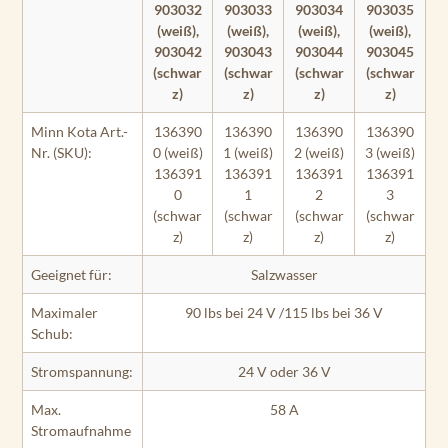
903032
903033
903034
903035
(weiß),
(weiß),
(weiß),
(weiß),
903042
903043
903044
903045
(schwar
(schwar
(schwar
(schwar
z)
z)
z)
z)
Minn Kota Art.-
136390
136390
136390
136390
Nr. (SKU):
0 (weiß)
1 (weiß)
2 (weiß)
3 (weiß)
136391
136391
136391
136391
0
1
2
3
(schwar
(schwar
(schwar
(schwar
z)
z)
z)
z)
Geeignet für:
Salzwasser
Maximaler
90 lbs bei 24 V /115 lbs bei 36 V
Schub:
Stromspannung:
24 V oder 36 V
Max.
58 A
Stromaufnahme