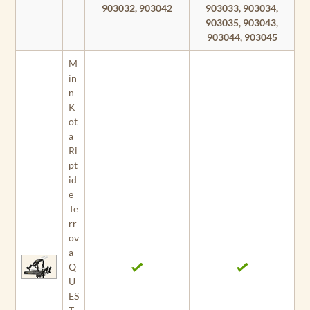
903032, 903042
903033, 903034,
903035, 903043,
903044, 903045
M
in
n
K
ot
a
Ri
pt
id
e
Te
rr
ov
a
Q
U
ES