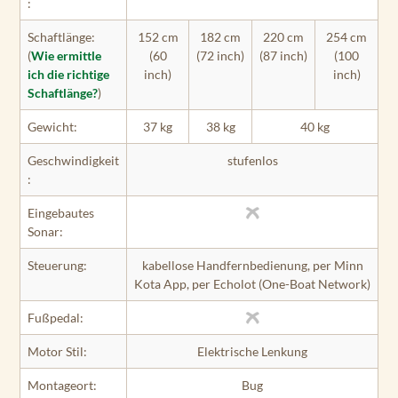
:
Schaftlänge:
152 cm
182 cm
220 cm
254 cm
(
Wie ermittle
(60
(72 inch)
(87 inch)
(100
ich die richtige
inch)
inch)
Schaftlänge?
)
Gewicht:
37 kg
38 kg
40 kg
Geschwindigkeit
stufenlos
:
Eingebautes
Sonar:
Steuerung:
kabellose Handfernbedienung, per Minn
Kota App, per Echolot (One-Boat Network)
Fußpedal:
Motor Stil:
Elektrische Lenkung
Montageort:
Bug