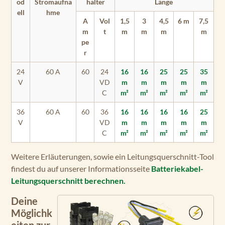
od
Stromaufna
halter
Länge
ell
hme
A
Vol
1,5
3
4,5
6 m
7,5
m
t
m
m
m
m
pe
r
24
60 A
60
24
16
16
25
25
35
V
VD
m
m
m
m
m
C
m²
m²
m²
m²
m²
36
60 A
60
36
16
16
16
16
25
V
VD
m
m
m
m
m
C
m²
m²
m²
m²
m²
Weitere Erläuterungen, sowie ein Leitungsquerschnitt-Tool
findest du auf unserer Informationsseite
Batteriekabel-
Leitungsquerschnitt berechnen.
Deine
Möglichk