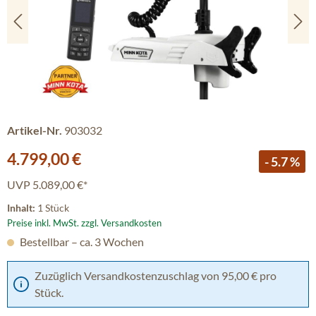
Artikel-Nr.
903032
Verkaufspreis:
4.799,00 €
- 5.7 %
UVP
5.089,00 €*
Inhalt:
1 Stück
Preise inkl. MwSt. zzgl. Versandkosten
Bestellbar – ca. 3 Wochen
Zuzüglich Versandkostenzuschlag von 95,00 € pro
Stück.