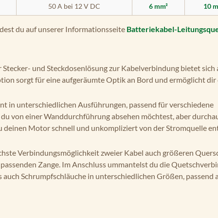
50 A bei 12 V DC
6 mm²
10 
ndest du auf unserer Informationsseite
Batteriekabel-Leitungsqu
 Stecker- und Steckdosenlösung zur Kabelverbindung bietet sich 
ion sorgt für eine aufgeräumte Optik an Bord und ermöglicht dir 
nt in unterschiedlichen Ausführungen, passend für verschiedene
nn du von einer Wanddurchführung absehen möchtest, aber durchau
du deinen Motor schnell und unkompliziert von der Stromquelle e
fachste Verbindungsmöglichkeit zweier Kabel auch größeren Quersc
er passenden Zange. Im Anschluss ummantelst du die Quetschverb
ls auch Schrumpfschläuche in unterschiedlichen Größen, passend a