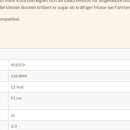
n Minn Kota und eignet sich als Elektromotor für Angelboote un
i kleinen Booten brilliert er sogar als kräftiger Motor bei Fahrten
ompatibel.
901059
1363844
12 Volt
91 cm
Ja
5/3