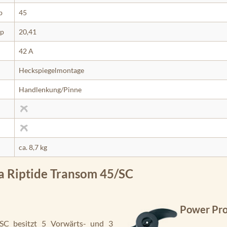
b
45
kp
20,41
42 A
Heckspiegelmontage
Handlenkung/Pinne
ca. 8,7 kg
a Riptide Transom 45/SC
Power Pr
SC besitzt 5 Vorwärts- und 3