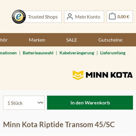
War
Trusted Shops
Mein Konto
0,00 €
ehör
Marken
SALE
Gutscheine
rmationen
|
Batterieauswahl
|
Kabelverängerung
|
Lieferumfang
In den Warenkorb
Minn Kota Riptide Transom 45/SC