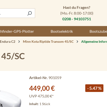
Hast du Fragen?
(Mo.-Fr. 8:00-17:00)
0208 - 94103751
shfinder-GPS-Plotter
Bootselektrik
Bootszub
 Endura C2
Minn Kota Riptide Transom 45/SC
Allgemeine Info
 45/SC
Artikel-Nr.
901059
Verkaufspreis:
449,00 €
- 5.47 %
UVP
475,00 €*
Inhalt:
1 Stück