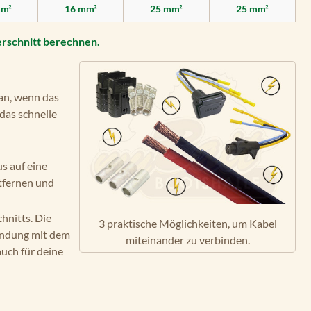
mm²
16 mm²
25 mm²
25 mm²
erschnitt berechnen.
an, wenn das
das schnelle
s auf eine
ntfernen und
hnitts. Die
3 praktische Möglichkeiten, um Kabel
indung mit dem
miteinander zu verbinden.
uch für deine