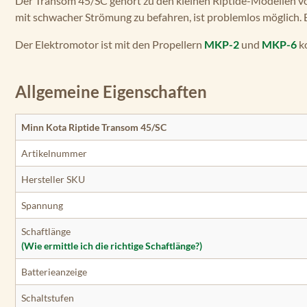
Der Transom 45/SC gehört zu den kleinen Riptide-Modellen vo
mit schwacher Strömung zu befahren, ist problemlos möglich. Be
Der Elektromotor ist mit den Propellern
MKP-2
und
MKP-6
k
Allgemeine Eigenschaften
Minn Kota Riptide Transom 45/SC
Artikelnummer
Hersteller SKU
Spannung
Schaftlänge
(Wie ermittle ich die richtige Schaftlänge?)
Batterieanzeige
Schaltstufen