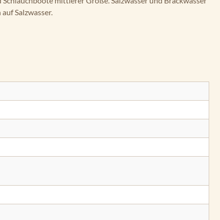
d Schlauchboote mittlerer Größe. Salzwasser und Brackwasser
 auf Salzwasser.