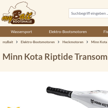
 Hauptinhalt springen
Zur Suche springen
Zur Hauptnavigation springen
Wassersport
Elektro-Bootsmotoren
Fi
myBait
Elektro-Bootsmotoren
Heckmotoren
Minn Kota
Minn Kota Riptide Transom
Bildergalerie überspringen