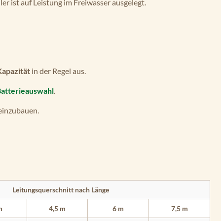
ler ist auf Leistung im Freiwasser ausgelegt.
Kapazität
in der Regel aus.
Batterieauswahl
.
einzubauen.
Leitungsquerschnitt nach Länge
m
4,5 m
6 m
7,5 m