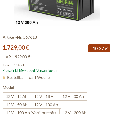
Artikel-Nr.
567613
Verkaufspreis:
1.729,00 €
- 10.37 %
UVP
1.929,00 €*
Inhalt:
1 Stück
Preise inkl. MwSt. zzgl. Versandkosten
Bestellbar – ca. 1 Woche
auswählen
Modell
12 V - 12 Ah
12 V - 18 Ah
12 V - 30 Ah
12 V - 50 Ah
12 V - 100 Ah
12 V - 100 Ah (Vorführgerät)
12 V - 200 Ah