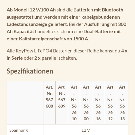
Ab Modell 12 V/100 Ah
sind die Batterien
mit Bluetooth
ausgestattet und werden mit einer kabelgebundenen
Ladestandsanzeige geliefert
. Bei der
Ausführung mit 300
Ah Kapazität
handelt es sich um eine
Dual-Batterie mit
einer Kaltstarteigenschaft von 1500 A
.
Alle RoyPow LiFePO4 Batterien dieser Reihe kannst du
4 x
in Serie
oder
2 x parallel
schalten.
Spezifikationen
Art.
Art.
Art
Art
Art
Art
Art
Nr.
Nr.
.
.
.
.
.
567
567
Nr.
Nr.
Nr.
Nr.
Nr.
608
609
56
56
56
56
56
76
76
76
76
76
10
00
16
12
13
Spannung
12 V