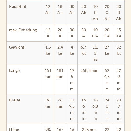
Kapazität
12
18
30
50
10
20
30
Ah
Ah
Ah
Ah
0
0
0
Ah
Ah
Ah
max. Entladung
12
20
30
50
10
20
15
A
A
A
A
0 A
0 A
0 A
Gewicht
1,5
2,4
4
6,7
11,
27
32
kg
kg
kg
kg
5
kg
kg
kg
Länge
151
181
19
258,8 mm
52
52
mm
mm
5
4,8
2
m
m
m
m
m
m
Breite
96
76
12
16
16
24
23
mm
mm
9,5
6
6,8
3
9
m
m
m
m
m
m
m
m
m
m
Höhe
98,
167
16
225 mm
22
22