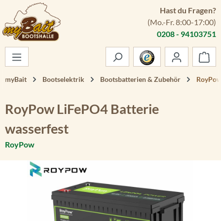
Hast du Fragen?
Zum Hauptinhalt springen
(Mo.-Fr. 8:00-17:00)
0208 - 94103751
War
myBait
Bootselektrik
Bootsbatterien & Zubehör
RoyPow 
RoyPow LiFePO4 Batterie
wasserfest
RoyPow
Bildergalerie überspringen