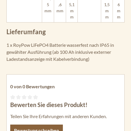
5
,6
5,1
1,5
6
mm
mm
m
m
m
m
m
m
Lieferumfang
1 x RoyPow LiFePO4 Batterie wasserfest nach IP65 in
gewählter Ausführung (ab 100 Ah inklusive externer
Ladestandsanzeige mit Kabelverbindung)
0 von 0 Bewertungen
Bewerten Sie dieses Produkt!
Durchschnittliche Bewertung von 0 von 5 Sternen
Teilen Sie Ihre Erfahrungen mit anderen Kunden.
Bewertung schreiben