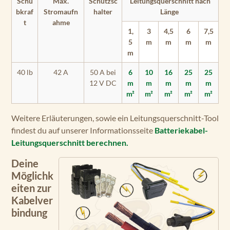
Schu
Max.
Schutzsc
Leitungsquerschnitt nach
bkraf
Stromaufn
halter
Länge
t
ahme
1,
3
4,5
6
7,5
5
m
m
m
m
m
40 lb
42 A
50 A bei
6
10
16
25
25
12 V DC
m
m
m
m
m
m²
m²
m²
m²
m²
Weitere Erläuterungen, sowie ein Leitungsquerschnitt-Tool
findest du auf unserer Informationsseite
Batteriekabel-
Leitungsquerschnitt berechnen.
Deine
Möglichk
eiten zur
Kabelver
bindung