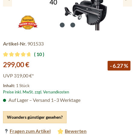
Artikel-Nr.
901533
10
Durchschnittliche Bewertung von 4.8 von 5 Sternen
Verkaufspreis:
299,00 €
- 6.27 %
UVP
319,00 €*
Inhalt:
1 Stück
Preise inkl. MwSt. zzgl. Versandkosten
Auf Lager – Versand 1–3 Werktage
Woanders günstiger gesehen?
Fragen zum Artikel
Bewerten