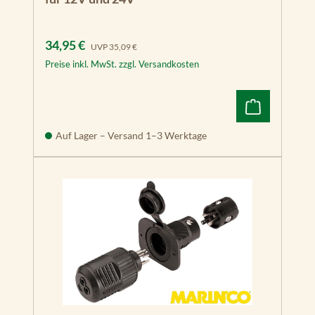
Verkaufspreis:
Regulärer Preis:
34,95 €
UVP
35,09 €
Preise inkl. MwSt. zzgl. Versandkosten
Auf Lager – Versand 1–3 Werktage