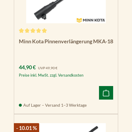
Durchschnittliche Bewertung von 5 von 5 Sternen
Minn Kota Pinnenverlängerung MKA-18
Verkaufspreis:
Regulärer Preis:
44,90 €
UVP
49,90 €
Preise inkl. MwSt. zzgl. Versandkosten
Auf Lager – Versand 1–3 Werktage
- 10.01 %