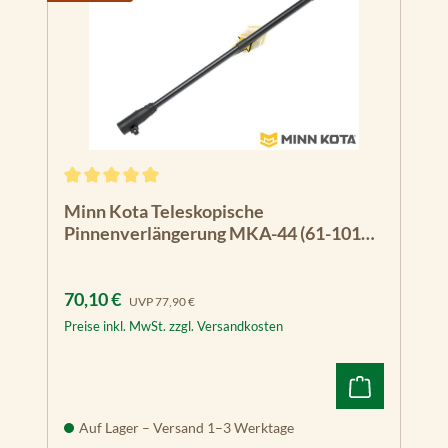
Durchschnittliche Bewertung von 5 von 5 Sternen
Minn Kota Teleskopische
Pinnenverlängerung MKA-44 (61-101
cm)
Verkaufspreis:
Regulärer Preis:
70,10 €
UVP
77,90 €
Preise inkl. MwSt. zzgl. Versandkosten
Auf Lager – Versand 1–3 Werktage