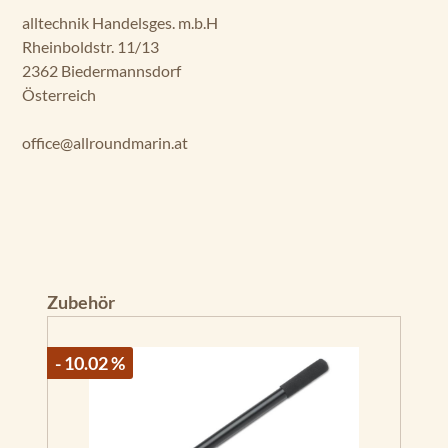
alltechnik Handelsges. m.b.H
Rheinboldstr. 11/13
2362 Biedermannsdorf
Österreich
office@allroundmarin.at
Produktgalerie überspringen
Zubehör
- 10.02 %