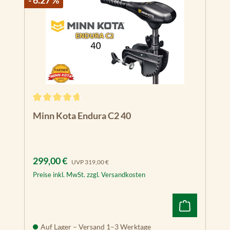
Durchschnittliche Bewertung von 4.8 von 5 Sternen
Minn Kota Endura C2 40
Verkaufspreis:
Regulärer Preis:
299,00 €
UVP
319,00 €
Preise inkl. MwSt. zzgl. Versandkosten
Auf Lager – Versand 1–3 Werktage