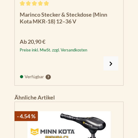
Durchschnittliche Bewertung von 4.93 von 5 Sternen
Marinco Stecker & Steckdose (Minn
Kota MKR-18) 12–36 V
Regulärer Preis:
Ab
20,90 €
Preise inkl. MwSt. zzgl. Versandkosten
Verfügbar
Produktgalerie überspringen
Ähnliche Artikel
- 4.54 %