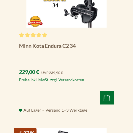
Durchschnittliche Bewertung von 5 von 5 Sternen
Minn Kota Endura C2 34
Verkaufspreis:
Regulärer Preis:
229,00 €
UVP
239,90 €
Preise inkl. MwSt. zzgl. Versandkosten
Auf Lager – Versand 1–3 Werktage
- 6.27 %