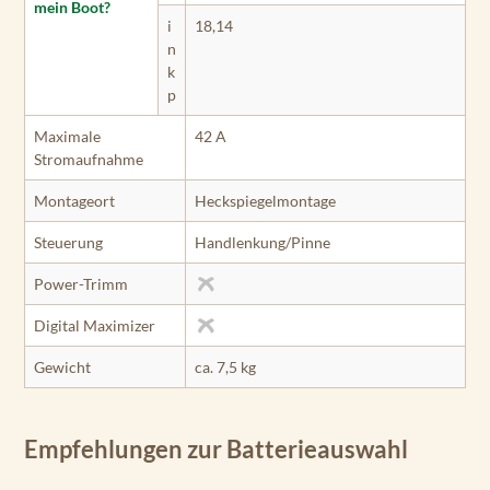
mein Boot?
i
18,14
n
k
p
Maximale
42 A
Stromaufnahme
Montageort
Heckspiegelmontage
Steuerung
Handlenkung/Pinne
Power-Trimm
Digital Maximizer
Gewicht
ca. 7,5 kg
Empfehlungen zur Batterieauswahl