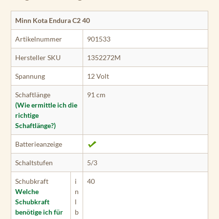
Minn Kota Endura C2 40
Artikelnummer
901533
Hersteller SKU
1352272M
Spannung
12 Volt
Schaftlänge
91 cm
(Wie ermittle ich die
richtige
Schaftlänge?)
Batterieanzeige
Schaltstufen
5/3
Schubkraft
i
40
Welche
n
Schubkraft
l
benötige ich für
b