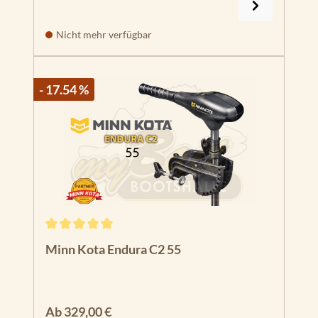
Nicht mehr verfügbar
- 17.54 %
Durchschnittliche Bewertung von 5 von 5 Sternen
Minn Kota Endura C2 55
Regulärer Preis:
Ab
329,00 €