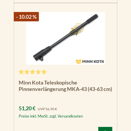
- 10.02 %
Durchschnittliche Bewertung von 5 von 5 Sternen
Minn Kota Teleskopische
Pinnenverlängerung MKA-43 (43-63 cm)
Verkaufspreis:
Regulärer Preis:
51,20 €
UVP
56,90 €
Preise inkl. MwSt. zzgl. Versandkosten