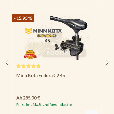
- 15.93 %
Durchschnittliche Bewertung von 5 von 5 Sternen
Minn Kota Endura C2 45
Regulärer Preis:
Ab
285,00 €
Preise inkl. MwSt. zzgl. Versandkosten