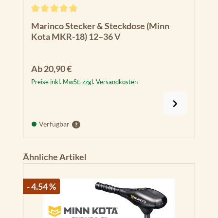
Durchschnittliche Bewertung von 4.93 von 5 Sternen
Marinco Stecker & Steckdose (Minn
Kota MKR-18) 12–36 V
Regulärer Preis:
Ab
20,90 €
Preise inkl. MwSt. zzgl. Versandkosten
Verfügbar
Produktgalerie überspringen
Ähnliche Artikel
- 4.54 %