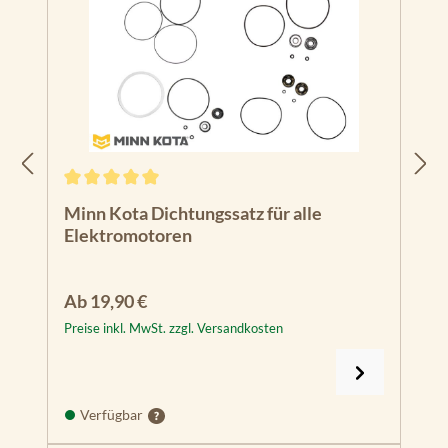
Durchschnittliche Bewertung von 5 von 5 Sternen
Minn Kota Dichtungssatz für alle
Elektromotoren
Regulärer Preis:
Ab
19,90 €
Preise inkl. MwSt. zzgl. Versandkosten
Verfügbar