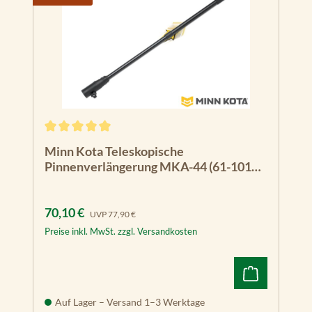
Durchschnittliche Bewertung von 5 von 5 Sternen
Minn Kota Teleskopische
Pinnenverlängerung MKA-44 (61-101
cm)
Verkaufspreis:
Regulärer Preis:
70,10 €
UVP
77,90 €
Preise inkl. MwSt. zzgl. Versandkosten
Auf Lager – Versand 1–3 Werktage