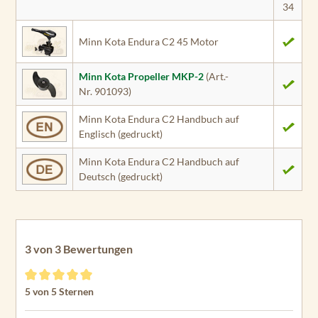
34
Minn Kota Endura C2 45 Motor
Minn Kota Propeller MKP-2
(Art.-
Nr. 901093)
Minn Kota Endura C2 Handbuch auf
Englisch (gedruckt)
Minn Kota Endura C2 Handbuch auf
Deutsch (gedruckt)
3 von 3 Bewertungen
Durchschnittliche Bewertung von 5 von 5 Sternen
5 von 5 Sternen