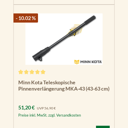
- 10.02 %
Durchschnittliche Bewertung von 5 von 5 Sternen
Minn Kota Teleskopische
Pinnenverlängerung MKA-43 (43-63 cm)
Verkaufspreis:
Regulärer Preis:
51,20 €
UVP
56,90 €
Preise inkl. MwSt. zzgl. Versandkosten