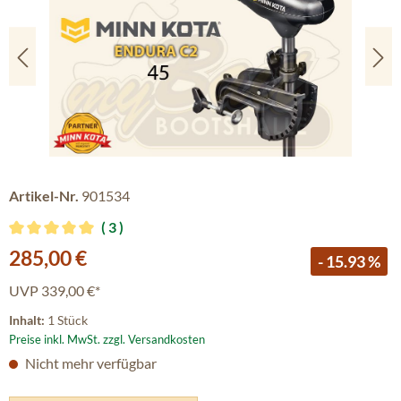
Artikel-Nr.
901534
3
Durchschnittliche Bewertung von 5 von 5 Sternen
Verkaufspreis:
285,00 €
- 15.93 %
UVP
339,00 €*
Inhalt:
1 Stück
Preise inkl. MwSt. zzgl. Versandkosten
Nicht mehr verfügbar