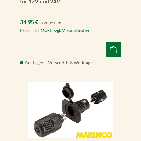
für 12V und 24V
Verkaufspreis:
Regulärer Preis:
34,95 €
UVP
35,09 €
Preise inkl. MwSt. zzgl. Versandkosten
Auf Lager – Versand 1–3 Werktage