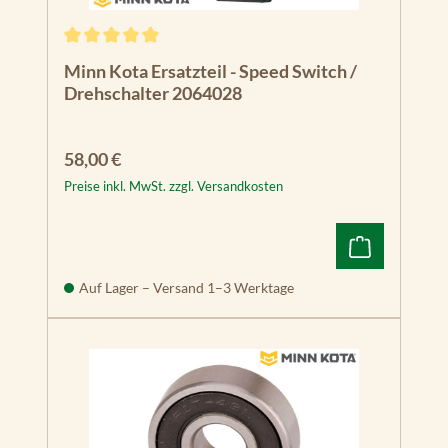
Durchschnittliche Bewertung von 5 von 5 Sternen
Minn Kota Ersatzteil - Speed Switch /
Drehschalter 2064028
Regulärer Preis:
58,00 €
Preise inkl. MwSt. zzgl. Versandkosten
Auf Lager – Versand 1–3 Werktage