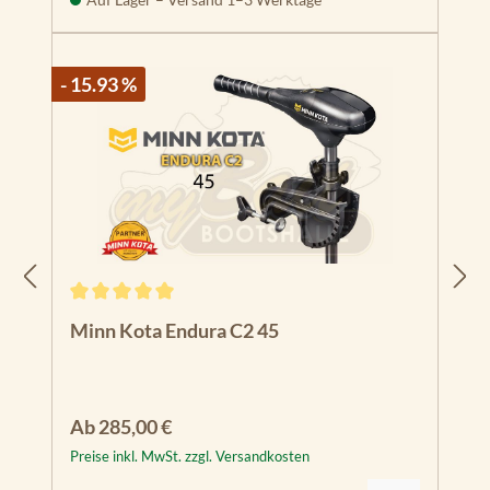
- 15.93 %
Durchschnittliche Bewertung von 5 von 5 Sternen
Minn Kota Endura C2 45
Regulärer Preis:
Ab
285,00 €
Preise inkl. MwSt. zzgl. Versandkosten