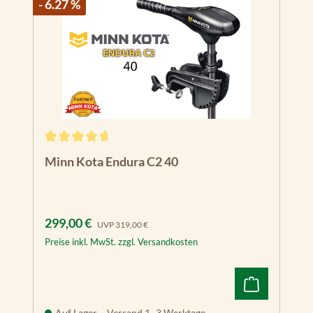
- 6.27 %
Durchschnittliche Bewertung von 4.8 von 5 Sternen
Minn Kota Endura C2 40
Verkaufspreis:
Regulärer Preis:
299,00 €
UVP
319,00 €
Preise inkl. MwSt. zzgl. Versandkosten
Auf Lager – Versand 1–3 Werktage