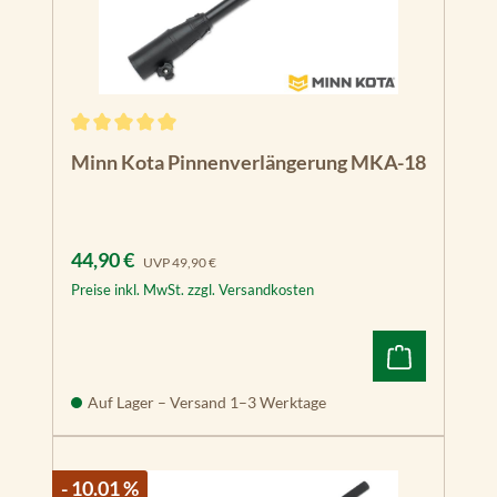
Durchschnittliche Bewertung von 5 von 5 Sternen
Minn Kota Pinnenverlängerung MKA-18
Verkaufspreis:
Regulärer Preis:
44,90 €
UVP
49,90 €
Preise inkl. MwSt. zzgl. Versandkosten
Auf Lager – Versand 1–3 Werktage
- 10.01 %