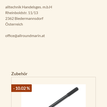
alltechnik Handelsges. m.b.H
Rheinboldstr. 11/13
2362 Biedermannsdorf
Österreich
office@allroundmarin.at
Produktgalerie überspringen
Zubehör
- 10.02 %