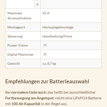
p
Maximale
42 A
Stromaufnahme
Montageort
Heckspiegelmontage
Steuerung
Handlenkung/Pinne
Power-Trimm
Digital Maximizer
Gewicht
ca. 8,7 kg
Empfehlungen zur Batterieauswahl
Bei
normalem Gebrauch
, das heißt bei ausschließlicher
Fortbewegung am Angelspot
, reicht eine LiFePO4 Batterie
mit
100 Ah Kapazität
in der Regel aus.