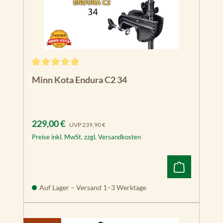
Durchschnittliche Bewertung von 5 von 5 Sternen
Minn Kota Endura C2 34
Verkaufspreis:
Regulärer Preis:
229,00 €
UVP
239,90 €
Preise inkl. MwSt. zzgl. Versandkosten
Auf Lager – Versand 1–3 Werktage