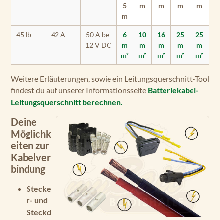
5
m
m
m
m
m
45 lb
42 A
50 A bei
6
10
16
25
25
12 V DC
m
m
m
m
m
m²
m²
m²
m²
m²
Weitere Erläuterungen, sowie ein Leitungsquerschnitt-Tool
findest du auf unserer Informationsseite
Batteriekabel-
Leitungsquerschnitt berechnen.
Deine
Möglichk
eiten zur
Kabelver
bindung
Stecke
r- und
Steckd