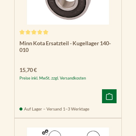
Durchschnittliche Bewertung von 5 von 5 Sternen
Minn Kota Ersatzteil - Kugellager 140-
010
Regulärer Preis:
15,70 €
Preise inkl. MwSt. zzgl. Versandkosten
Auf Lager – Versand 1–3 Werktage