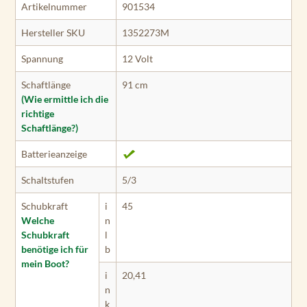
Artikelnummer
901534
Hersteller SKU
1352273M
Spannung
12 Volt
Schaftlänge
91 cm
(Wie ermittle ich die
richtige
Schaftlänge?)
Batterieanzeige
Schaltstufen
5/3
Schubkraft
i
45
Welche
n
Schubkraft
l
benötige ich für
b
mein Boot?
i
20,41
n
k