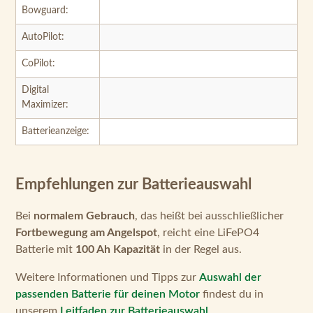
Digital
Maximizer:
Batterieanzeige:
Empfehlungen zur Batterieauswahl
Bei
normalem Gebrauch
, das heißt bei ausschließlicher
Fortbewegung am Angelspot
, reicht eine LiFePO4
Batterie mit
100 Ah Kapazität
in der Regel aus.
Weitere Informationen und Tipps zur
Auswahl der
passenden Batterie für deinen Motor
findest du in
unserem
Leitfaden zur Batterieauswahl
.
Um Motor und Batterie vor Überlast und Kurzschluss zu
schützen, empfehlen wir den
Attwood
Sicherungsautomaten bis 60 A
einzubauen.