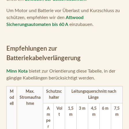
Empfehlungen zur
Batteriekabelverlängerung
Minn Kota
bietet zur Orientierung diese Tabelle, in der
gängige Kabellängen berücksichtigt werden.
M
Max.
Schutzsc
Leitungsquerschnitt nach
od
Stromaufna
halter
Länge
ell
hme
A
Vol
1,5
3 m
4,5
6 m
7,5
m
t
m
m
m
pe
r
24
60 A
60
24
16
16
25
25
35
V
VD
m
m
m
m
m
C
m²
m²
m²
m²
m²