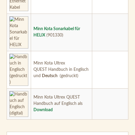
HELIX
(901330)
Minn Kota Ultrex
QUEST Handbuch in Englisch
und
Deutsch
(gedruckt)
Minn Kota Ultrex QUEST
Handbuch auf Englisch als
Download
0 von 0 Bewertungen
Bewerten Sie dieses Produkt!
Durchschnittliche Bewertung von 0 von 5 Sternen