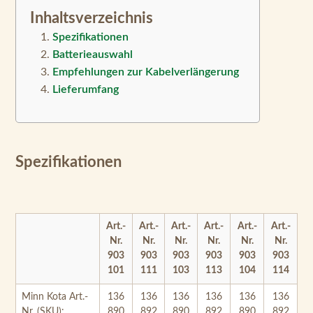
Empfehlungen zur Kabelverlängerung
Lieferumfang
Spezifikationen
Art.-
Art.-
Art.-
Art.-
Art.-
Art.-
Nr.
Nr.
Nr.
Nr.
Nr.
Nr.
903
903
903
903
903
903
101
111
103
113
104
114
Minn Kota Art.-
136
136
136
136
136
136
Nr. (SKU):
890
892
890
892
890
892
0
0
1
1
2
2
Geeignet für:
Süßwasser
Maximaler
90 lbs bei 24 V /115 lbs bei 36 V