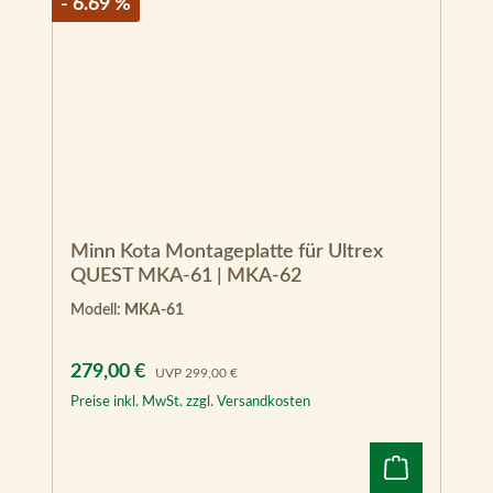
Minn Kota Montageplatte für Ultrex
QUEST MKA-61 | MKA-62
Modell:
MKA-61
Verkaufspreis:
Regulärer Preis:
279,00 €
UVP
299,00 €
Preise inkl. MwSt. zzgl. Versandkosten
Bestellbar – ca. 1 Woche
- 10.03 %