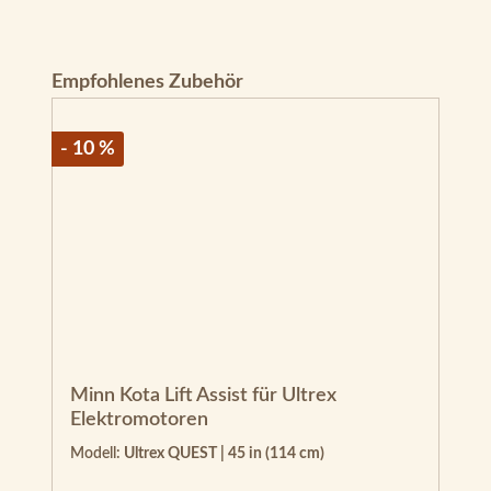
- 10 %
Minn Kota Lift Assist für Ultrex
Elektromotoren
Modell:
Ultrex QUEST | 45 in (114 cm)
Verkaufspreis:
Regulärer Preis:
125,10 €
UVP
139,00 €
Preise inkl. MwSt. zzgl. Versandkosten