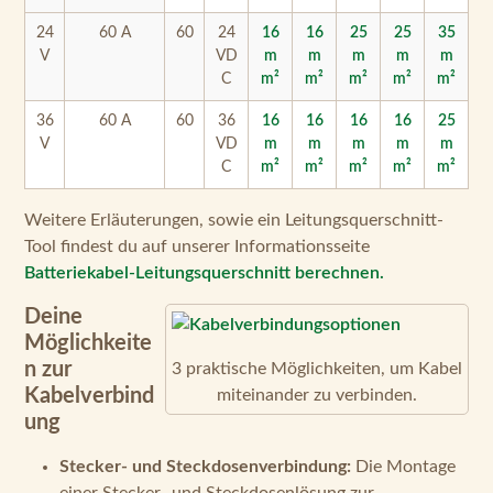
36
60 A
60
36
16
16
16
16
25
V
VD
m
m
m
m
m
C
m²
m²
m²
m²
m²
Weitere Erläuterungen, sowie ein Leitungsquerschnitt-
Tool findest du auf unserer Informationsseite
Batteriekabel-Leitungsquerschnitt berechnen.
Deine
Möglichkeite
n zur
3 praktische Möglichkeiten, um Kabel
Kabelverbind
miteinander zu verbinden.
ung
Stecker- und Steckdosenverbindung:
Die Montage
einer Stecker- und Steckdosenlösung zur
Kabelverbindung bietet sich an, wenn das Kabel
durch eine Bordwand geführt werden soll. Diese
Option sorgt für eine aufgeräumte Optik an Bord
und ermöglicht dir das schnelle Verbinden und