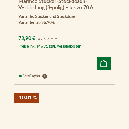
Verkaufspreis:
Regulärer Preis:
72,90 €
UVP
85,50 €
Preise inkl. MwSt. zzgl. Versandkosten
Verfügbar
- 10.01 %