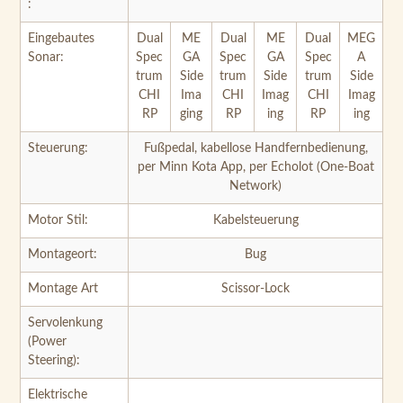
CHI
Ima
CHI
Imag
CHI
Imag
RP
ging
RP
ing
RP
ing
Steuerung:
Fußpedal, kabellose Handfernbedienung,
per Minn Kota App, per Echolot (One-Boat
Network)
Motor Stil:
Kabelsteuerung
Montageort:
Bug
Montage Art
Scissor-Lock
Servolenkung
(Power
Steering):
Elektrische
Trimmung
(Power Trim):
Lift-Assist: