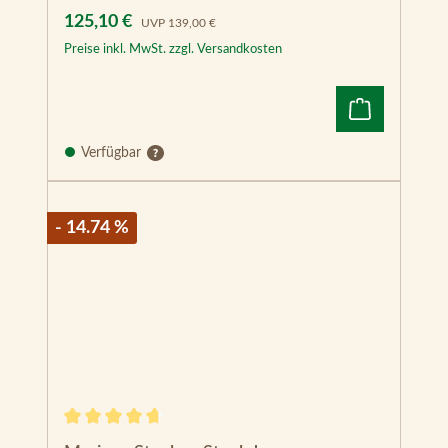
Verfügbar
- 14.74 %
Durchschnittliche Bewertung von 4.8 von 5 Sternen
Marinco Stecker-Steckdosen-
Verbindung (3-polig) – bis zu 70 A
Variante:
Stecker und Steckdose
Varianten ab
36,90 €