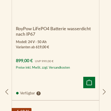
RoyPow LiFePO4 Batterie wasserdicht
nach IP67
Modell:
24 V - 50 Ah
Varianten ab
619,00 €
Verkaufspreis:
Regulärer Preis:
899,00 €
UVP
999,00 €
Preise inkl. MwSt. zzgl. Versandkosten
Verfügbar
- 6.69 %