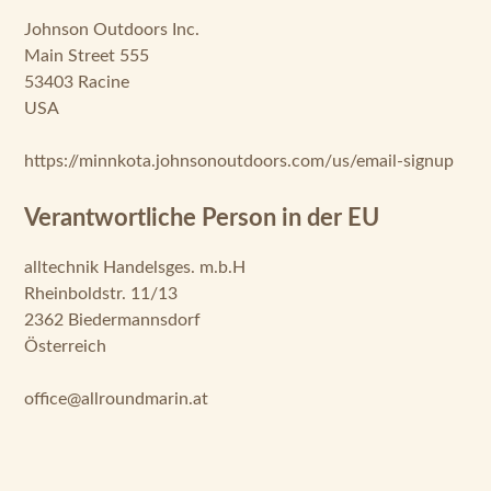
USA
https://minnkota.johnsonoutdoors.com/us/email-signup
Verantwortliche Person in der EU
alltechnik Handelsges. m.b.H
Rheinboldstr. 11/13
2362 Biedermannsdorf
Österreich
office@allroundmarin.at
Produktgalerie überspringen
Empfohlenes Zubehör