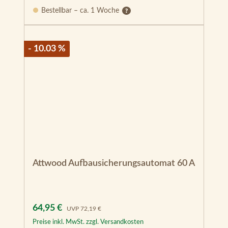
Attwood Aufbausicherungsautomat 60 A
Verkaufspreis:
Regulärer Preis:
64,95 €
UVP
72,19 €
Preise inkl. MwSt. zzgl. Versandkosten
Auf Lager – Versand 1–3 Werktage