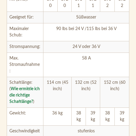
Schub:
Stromspannung:
24 V oder 36 V
Max.
58 A
Stromaufnahme
:
Schaftlänge:
114 cm (45
132 cm (52
152 cm (60
(
Wie ermittle ich
inch)
inch)
inch)
die richtige
Schaftlänge?
)
Gewicht:
36 kg
38
39
38
39
kg
kg
kg
kg
Geschwindigkeit
stufenlos
:
Eingebautes
Dual
ME
Dual
ME
Dual
MEG
Sonar:
Spec
GA
Spec
GA
Spec
A
trum
Side
trum
Side
trum
Side