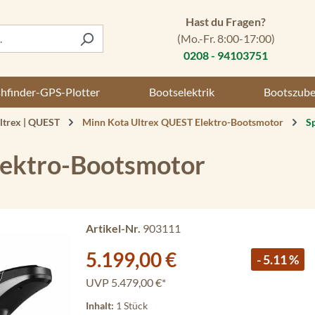
Hast du Fragen?
(Mo.-Fr. 8:00-17:00)
0208 - 94103751
shfinder-GPS-Plotter
Bootselektrik
Bootszub
ltrex | QUEST
Minn Kota Ultrex QUEST Elektro-Bootsmotor
Sp
lektro-Bootsmotor
Artikel-Nr.
903111
Verkaufspreis:
5.199,00 €
- 5.11 %
UVP
5.479,00 €*
Inhalt:
1 Stück