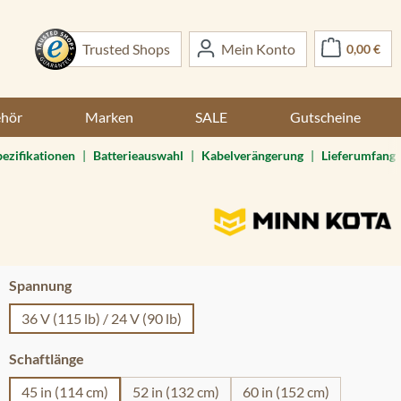
War
Trusted Shops
Mein Konto
0,00 €
ehör
Marken
SALE
Gutscheine
ezifikationen
|
Batterieauswahl
|
Kabelverängerung
|
Lieferumfang
auswählen
Spannung
36 V (115 lb) / 24 V (90 lb)
auswählen
Schaftlänge
45 in (114 cm)
52 in (132 cm)
60 in (152 cm)