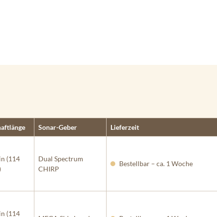
aftlänge
Sonar-Geber
Lieferzeit
in (114
Dual Spectrum
Bestellbar – ca. 1 Woche
)
CHIRP
in (114