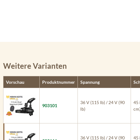
Weitere Varianten
Vorschau
Produktnummer
Spannung
Sch
36 V (115 lb) / 24 V (90
45 
903101
lb)
cm
36 V (115 lb) / 24 V (90
45 