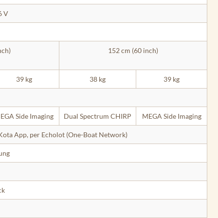
6 V
nch)
152 cm (60 inch)
39 kg
38 kg
39 kg
EGA Side Imaging
Dual Spectrum CHIRP
MEGA Side Imaging
Kota App, per Echolot (One-Boat Network)
ung
ck