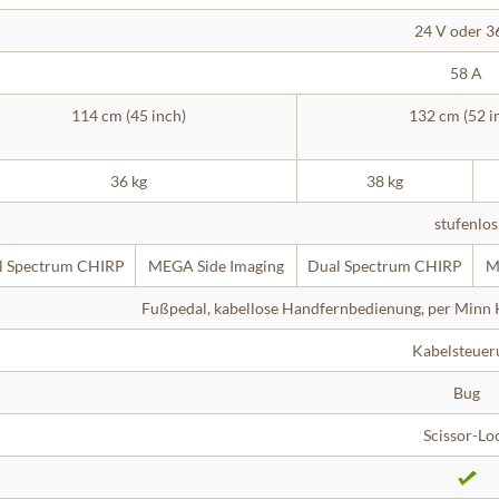
24 V oder 3
58 A
114 cm (45 inch)
132 cm (52 i
36 kg
38 kg
stufenlos
l Spectrum CHIRP
MEGA Side Imaging
Dual Spectrum CHIRP
M
Fußpedal, kabellose Handfernbedienung, per Minn 
Kabelsteuer
Bug
Scissor-Lo