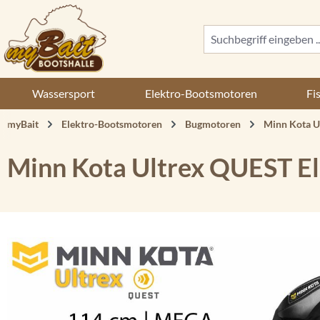
 Hauptinhalt springen
Zur Suche springen
Zur Hauptnavigation springen
Wassersport
Elektro-Bootsmotoren
Fi
myBait
Elektro-Bootsmotoren
Bugmotoren
Minn Kota U
Minn Kota Ultrex QUEST E
Bildergalerie überspringen