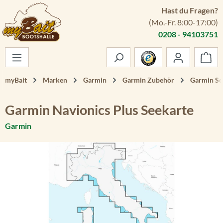
Hast du Fragen?
Zum Hauptinhalt springen
(Mo.-Fr. 8:00-17:00)
0208 - 94103751
War
myBait
Marken
Garmin
Garmin Zubehör
Garmin Se
Garmin Navionics Plus Seekarte
Garmin
Bildergalerie überspringen