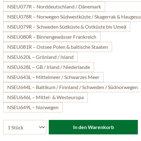
NSEU077R – Norddeutschland / Dänemark
NSEU078R – Norwegen Südwestküste / Skagerrak & Hauges
NSEU079R – Schweden Südküste & Ostküste bis Umeå
NSEU080R – Binnengewässer Frankreich
NSEU081R – Ostsee Polen & baltische Staaten
NSEU620L – Grönland / Island
NSEU628L – GB / Irland / Niederlande
NSEU643L – Mittelmeer / Schwarzes Meer
NSEU644L – Baltikum / Finnland / Schweden / Südnorwegen
NSEU646L – Mittel- & Westeuropa
NSEU649L – Norwegen
In den Warenkorb