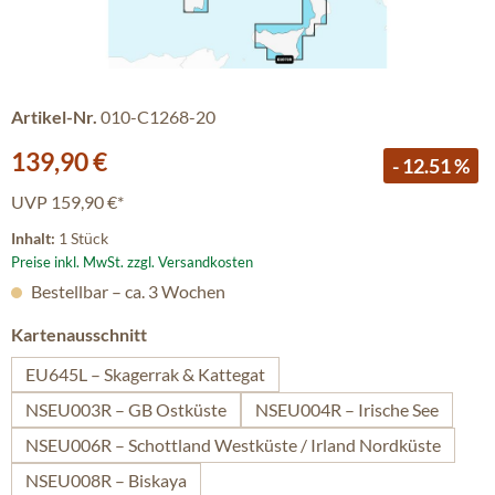
Artikel-Nr.
010-C1268-20
Verkaufspreis:
139,90 €
- 12.51 %
UVP
159,90 €*
Inhalt:
1 Stück
Preise inkl. MwSt. zzgl. Versandkosten
Bestellbar – ca. 3 Wochen
auswählen
Kartenausschnitt
EU645L – Skagerrak & Kattegat
NSEU003R – GB Ostküste
NSEU004R – Irische See
NSEU006R – Schottland Westküste / Irland Nordküste
NSEU008R – Biskaya