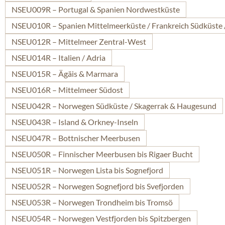
NSEU009R – Portugal & Spanien Nordwestküste
NSEU010R – Spanien Mittelmeerküste / Frankreich Südküste 
NSEU012R – Mittelmeer Zentral-West
NSEU014R – Italien / Adria
NSEU015R – Ägäis & Marmara
NSEU016R – Mittelmeer Südost
NSEU042R – Norwegen Südküste / Skagerrak & Haugesund
NSEU043R – Island & Orkney-Inseln
NSEU047R – Bottnischer Meerbusen
NSEU050R – Finnischer Meerbusen bis Rigaer Bucht
NSEU051R – Norwegen Lista bis Sognefjord
NSEU052R – Norwegen Sognefjord bis Svefjorden
NSEU053R – Norwegen Trondheim bis Tromsö
NSEU054R – Norwegen Vestfjorden bis Spitzbergen