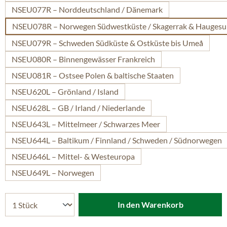
NSEU077R – Norddeutschland / Dänemark
NSEU078R – Norwegen Südwestküste / Skagerrak & Hauges
NSEU079R – Schweden Südküste & Ostküste bis Umeå
NSEU080R – Binnengewässer Frankreich
NSEU081R – Ostsee Polen & baltische Staaten
NSEU620L – Grönland / Island
NSEU628L – GB / Irland / Niederlande
NSEU643L – Mittelmeer / Schwarzes Meer
NSEU644L – Baltikum / Finnland / Schweden / Südnorwegen
NSEU646L – Mittel- & Westeuropa
NSEU649L – Norwegen
In den Warenkorb