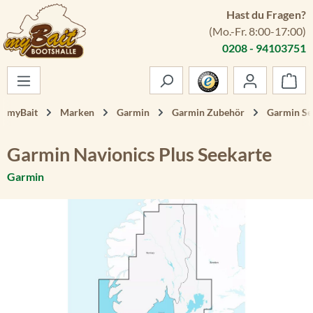
Hast du Fragen?
Zum Hauptinhalt springen
(Mo.-Fr. 8:00-17:00)
0208 - 94103751
War
myBait
Marken
Garmin
Garmin Zubehör
Garmin Se
Garmin Navionics Plus Seekarte
Garmin
Bildergalerie überspringen