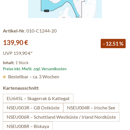
Artikel-Nr.
010-C1244-20
Verkaufspreis:
139,90 €
- 12.51 %
UVP
159,90 €*
Inhalt:
1 Stück
Preise inkl. MwSt. zzgl. Versandkosten
Bestellbar – ca. 3 Wochen
auswählen
Kartenausschnitt
EU645L – Skagerrak & Kattegat
NSEU003R – GB Ostküste
NSEU004R – Irische See
NSEU006R – Schottland Westküste / Irland Nordküste
NSEU008R – Biskaya