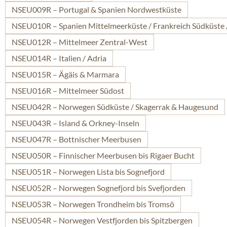
NSEU009R – Portugal & Spanien Nordwestküste
NSEU010R – Spanien Mittelmeerküste / Frankreich Südküste 
NSEU012R – Mittelmeer Zentral-West
NSEU014R – Italien / Adria
NSEU015R – Ägäis & Marmara
NSEU016R – Mittelmeer Südost
NSEU042R – Norwegen Südküste / Skagerrak & Haugesund
NSEU043R – Island & Orkney-Inseln
NSEU047R – Bottnischer Meerbusen
NSEU050R – Finnischer Meerbusen bis Rigaer Bucht
NSEU051R – Norwegen Lista bis Sognefjord
NSEU052R – Norwegen Sognefjord bis Svefjorden
NSEU053R – Norwegen Trondheim bis Tromsö
NSEU054R – Norwegen Vestfjorden bis Spitzbergen