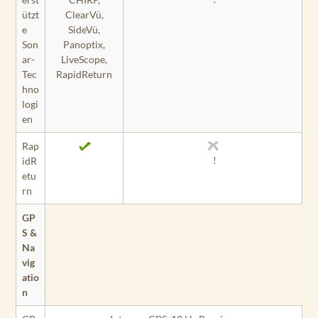
ützt
ClearVü,
e
SideVü,
Son
Panoptix,
ar-
LiveScope,
Tec
RapidReturn
hno
logi
en
Rap
!
idR
etu
rn
GP
S &
Na
vig
atio
n