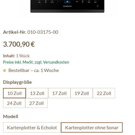
Artikel-Nr.
010-03175-00
Regulärer Preis:
3.700,90 €
Inhalt:
1 Stück
Preise inkl. MwSt. zzgl. Versandkosten
Bestellbar – ca. 1 Woche
auswählen
Displaygröße
10 Zoll
13 Zoll
17 Zoll
19 Zoll
22 Zoll
24 Zoll
27 Zoll
auswählen
Modell
Kartenplotter & Echolot
Kartenplotter ohne Sonar