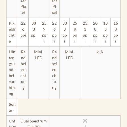
00
00
Pix
Pi
el
xel
Pix
22
33
25
22
33
25
23
20
18
16
eldi
6
8
9
6
8
9
1
0
3
3
cht
ppi
ppi
pp
pp
pp
pp
pp
pp
pp
pp
e
i
i
i
i
i
i
i
i
Hin
Ra
Mini-
Ra
Mini-
k. A.
ter
nd
LED
nd
LED
gru
bel
bel
nd-
eu
eu
bel
cht
ch
euc
un
tu
htu
g
ng
ng
Son
ar
Unt
Dual Spectrum
!
erst
CHIRP,