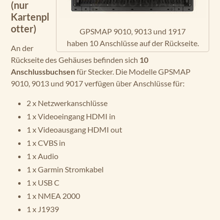
(nur
Kartenpl
otter)
GPSMAP 9010, 9013 und 1917
haben 10 Anschlüsse auf der Rückseite.
An der
Rückseite des Gehäuses befinden sich
10
Anschlussbuchsen
für Stecker. Die Modelle GPSMAP
9010, 9013 und 9017 verfügen über Anschlüsse für:
2 x Netzwerkanschlüsse
1 x Videoeingang HDMI in
1 x Videoausgang HDMI out
1 x CVBS in
1 x Audio
1 x Garmin Stromkabel
1 x USB C
1 x NMEA 2000
1 x J1939