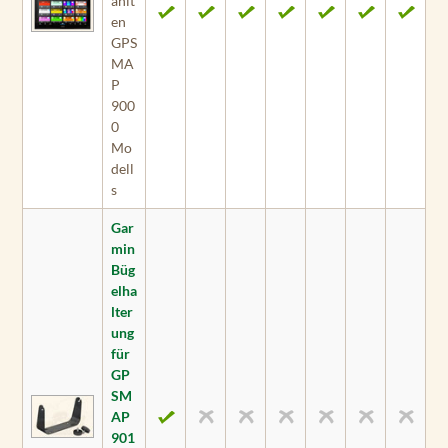
ählt
en
GPS
MA
P
900
0
Mo
dell
s
Gar
min
Büg
elha
lter
ung
für
GP
SM
AP
901