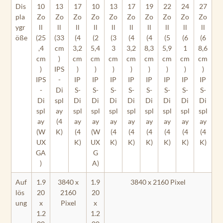
Dis
10
13
17
10
13
17
19
22
24
27
pla
Zo
Zo
Zo
Zo
Zo
Zo
Zo
Zo
Zo
Zo
ygr
ll
ll
ll
ll
ll
ll
ll
ll
ll
ll
öße
(25
(33
(4
(2
(3
(4
(4
(5
(6
(6
,4
cm
3,2
5,4
3
3,2
8,3
5,9
1
8,6
cm
)
cm
cm
cm
cm
cm
cm
cm
cm
)
IPS
)
)
)
)
)
)
)
)
IPS
-
IP
IP
IP
IP
IP
IP
IP
IP
-
Di
S-
S-
S-
S-
S-
S-
S-
S-
Di
spl
Di
Di
Di
Di
Di
Di
Di
Di
spl
ay
spl
spl
spl
spl
spl
spl
spl
spl
ay
(4
ay
ay
ay
ay
ay
ay
ay
ay
(W
K)
(4
(W
(4
(4
(4
(4
(4
(4
UX
K)
UX
K)
K)
K)
K)
K)
K)
GA
G
)
A)
Auf
1.9
3840 x
1.9
3840 x 2160 Pixel
lös
20
2160
20
ung
x
Pixel
x
1.2
1.2