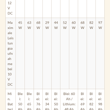
12
V
DC
Ma
45
63
68
29
44
52
60
68
82
97
xim
W
W
W
W
W
W
W
W
W
W
ale
Leis
tun
gsa
ufn
ah
me
bei
10
V
DC
Mi
Ble
Ble
Bl
Bl
Bl
Blei: 60
Bl
Bl
Bl
n.
i:
i:
ei:
ei:
ei:
Ah /
ei:
ei:
ei:
Bat
50
65
76
34
50
Lithium:
69
82
98
teri
Ah
Ah
Ah
Ah
Ah
48 Ah
Ah
Ah
Ah