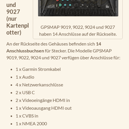
und
9027
(nur
Kartenpl
GPSMAP 9019, 9022, 9024 und 9027
otter)
haben 14 Anschlüsse auf der Rückseite.
An der Rückseite des Gehäuses befinden sich
14
Anschlussbuchsen
für Stecker. Die Modelle GPSMAP
9019, 9022, 9024 und 9027 verfügen über Anschlüsse für:
1 x Garmin Stromkabel
1 x Audio
4 x Netzwerkanschlüsse
2 x USB C
2 x Videoeingänge HDMI in
1 x Videoausgang HDMI out
1 x CVBS in
1 x NMEA 2000