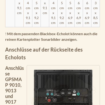
x
4
5
x
4
5
5
6
6
3
9,1
cm
cm
9,1
cm
cm
cm
cm
cm
cm
cm
x
x
cm
x
x
x
x
x
x
9,1
9,2
9,1
9,2
6,9
6,9
6,9
8,5
cm
cm
cm
cm
cm
cm
cm
cm
!
Mit dem passenden Blackbox-Echolot können auch die
reinen Kartenplotter Sonarbilder anzeigen.
Anschlüsse auf der Rückseite des
Echolots
Anschlüs
se
GPSMA
P 9010,
9013
und
9017