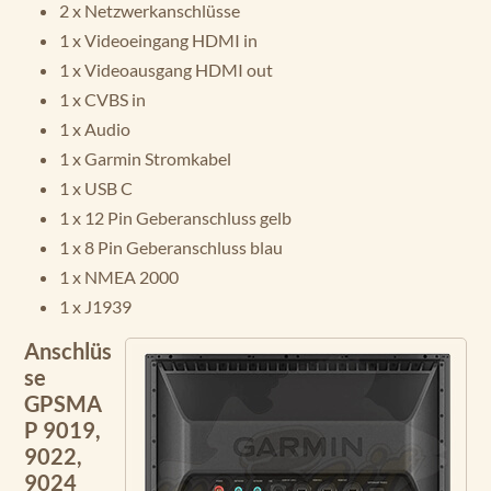
2 x Netzwerkanschlüsse
1 x Videoeingang HDMI in
1 x Videoausgang HDMI out
1 x CVBS in
1 x Audio
1 x Garmin Stromkabel
1 x USB C
1 x 12 Pin Geberanschluss gelb
1 x 8 Pin Geberanschluss blau
1 x NMEA 2000
1 x J1939
Anschlüs
se
GPSMA
P 9019,
9022,
9024