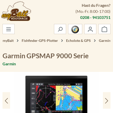
Hast du Fragen?
Zum Hauptinhalt springen
(Mo.-Fr. 8:00-17:00)
0208 - 94103751
War
myBait
Fishfinder-GPS-Plotter
Echolote & GPS
Garmin E
Garmin GPSMAP 9000 Serie
Garmin
Bildergalerie überspringen