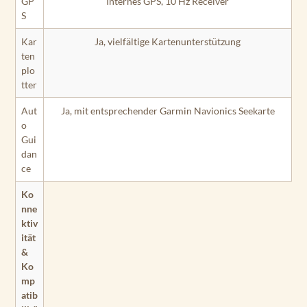
GP
Internes GPS, 10 Hz Receiver
S
Kar
Ja, vielfältige Kartenunterstützung
ten
plo
tter
Aut
Ja, mit entsprechender Garmin Navionics Seekarte
o
Gui
dan
ce
Ko
nne
ktiv
ität
&
Ko
mp
atib