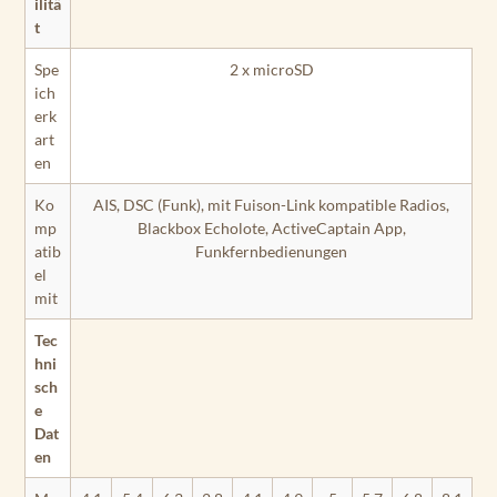
ilitä
t
Spe
2 x microSD
ich
erk
art
en
Ko
AIS, DSC (Funk), mit Fuison-Link kompatible Radios,
mp
Blackbox Echolote, ActiveCaptain App,
atib
Funkfernbedienungen
el
mit
Tec
hni
sch
e
Dat
en