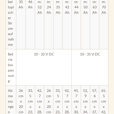
bei
35
46
m:
m:
m:
m:
m:
m:
m:
m:
typi
Ah
Ah
52
24
35
42
44
50
63
70
sch
Ah
Ah
Ah
Ah
Ah
Ah
Ah
Ah
er
Str
om
auf
nah
me
Bet
10 - 32 V DC
10 - 35 V DC
rie
bss
pan
nun
g
Ab
26
33,
42,
26
33,
42,
45,
52,
57,
65,
me
cm
5
7
cm
5
7
7
9
6
5
ssu
x
cm
cm
x
cm
cm
cm
cm
cm
cm
nge
20
x
x
20
x
x
x
x
x
x
n
cm
23,
28,
cm
23,
28,
30,
34,
37,
42,