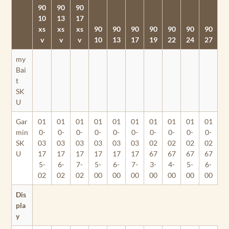
90
90
90
10
13
17
xs
xs
xs
90
90
90
90
90
90
90
v
v
v
10
13
17
19
22
24
27
my
Bai
t
SK
U
Gar
01
01
01
01
01
01
01
01
01
01
min
0-
0-
0-
0-
0-
0-
0-
0-
0-
0-
SK
03
03
03
03
03
03
02
02
02
02
U
17
17
17
17
17
17
67
67
67
67
5-
6-
7-
5-
6-
7-
3-
4-
5-
6-
02
02
02
00
00
00
00
00
00
00
Dis
pla
y