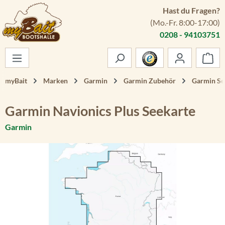
Hast du Fragen?
Zum Hauptinhalt springen
(Mo.-Fr. 8:00-17:00)
0208 - 94103751
War
myBait
Marken
Garmin
Garmin Zubehör
Garmin Se
Garmin Navionics Plus Seekarte
Garmin
Bildergalerie überspringen