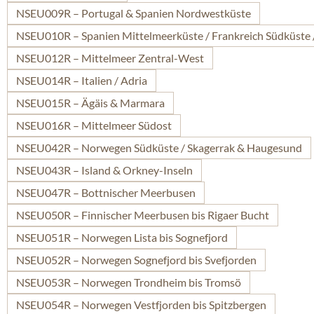
NSEU009R – Portugal & Spanien Nordwestküste
NSEU010R – Spanien Mittelmeerküste / Frankreich Südküste 
NSEU012R – Mittelmeer Zentral-West
NSEU014R – Italien / Adria
NSEU015R – Ägäis & Marmara
NSEU016R – Mittelmeer Südost
NSEU042R – Norwegen Südküste / Skagerrak & Haugesund
NSEU043R – Island & Orkney-Inseln
NSEU047R – Bottnischer Meerbusen
NSEU050R – Finnischer Meerbusen bis Rigaer Bucht
NSEU051R – Norwegen Lista bis Sognefjord
NSEU052R – Norwegen Sognefjord bis Svefjorden
NSEU053R – Norwegen Trondheim bis Tromsö
NSEU054R – Norwegen Vestfjorden bis Spitzbergen