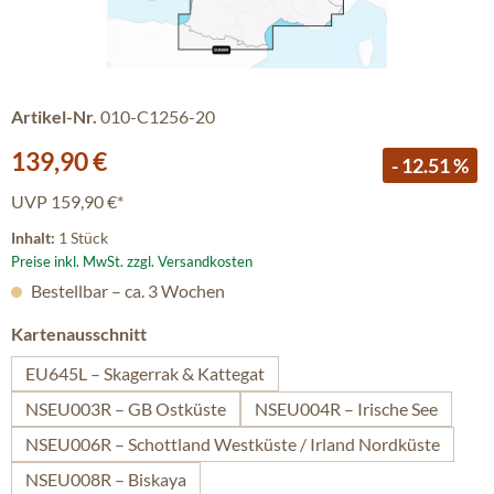
Artikel-Nr.
010-C1256-20
Verkaufspreis:
139,90 €
- 12.51 %
UVP
159,90 €*
Inhalt:
1 Stück
Preise inkl. MwSt. zzgl. Versandkosten
Bestellbar – ca. 3 Wochen
auswählen
Kartenausschnitt
EU645L – Skagerrak & Kattegat
NSEU003R – GB Ostküste
NSEU004R – Irische See
NSEU006R – Schottland Westküste / Irland Nordküste
NSEU008R – Biskaya