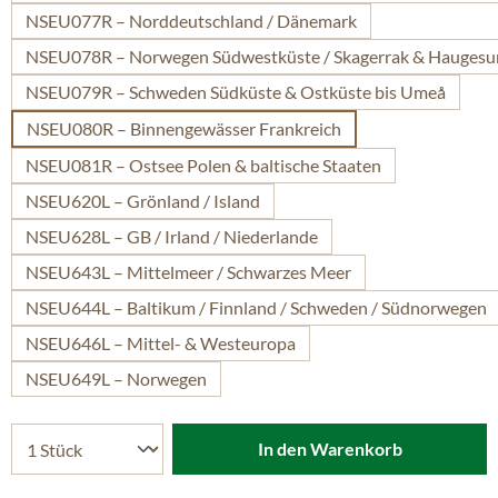
NSEU077R – Norddeutschland / Dänemark
NSEU078R – Norwegen Südwestküste / Skagerrak & Hauges
NSEU079R – Schweden Südküste & Ostküste bis Umeå
NSEU080R – Binnengewässer Frankreich
NSEU081R – Ostsee Polen & baltische Staaten
NSEU620L – Grönland / Island
NSEU628L – GB / Irland / Niederlande
NSEU643L – Mittelmeer / Schwarzes Meer
NSEU644L – Baltikum / Finnland / Schweden / Südnorwegen
NSEU646L – Mittel- & Westeuropa
NSEU649L – Norwegen
In den Warenkorb