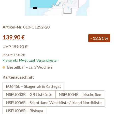
Artikel-Nr.
010-C1252-20
Verkaufspreis:
139,90 €
- 12.51 %
UVP
159,90 €*
Inhalt:
1 Stück
Preise inkl. MwSt. zzgl. Versandkosten
Bestellbar – ca. 3 Wochen
auswählen
Kartenausschnitt
EU645L – Skagerrak & Kattegat
NSEU003R – GB Ostküste
NSEU004R – Irische See
NSEU006R – Schottland Westküste / Irland Nordküste
NSEU008R – Biskaya