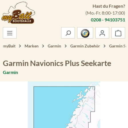
Hast du Fragen?
Zum Hauptinhalt springen
(Mo.-Fr. 8:00-17:00)
0208 - 94103751
War
myBait
Marken
Garmin
Garmin Zubehör
Garmin Se
Garmin Navionics Plus Seekarte
Garmin
Bildergalerie überspringen