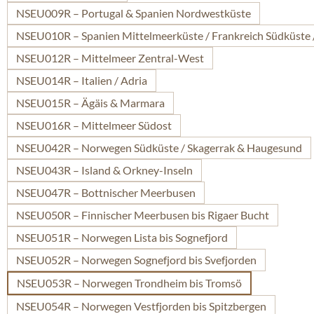
NSEU009R – Portugal & Spanien Nordwestküste
NSEU010R – Spanien Mittelmeerküste / Frankreich Südküste 
NSEU012R – Mittelmeer Zentral-West
NSEU014R – Italien / Adria
NSEU015R – Ägäis & Marmara
NSEU016R – Mittelmeer Südost
NSEU042R – Norwegen Südküste / Skagerrak & Haugesund
NSEU043R – Island & Orkney-Inseln
NSEU047R – Bottnischer Meerbusen
NSEU050R – Finnischer Meerbusen bis Rigaer Bucht
NSEU051R – Norwegen Lista bis Sognefjord
NSEU052R – Norwegen Sognefjord bis Svefjorden
NSEU053R – Norwegen Trondheim bis Tromsö
NSEU054R – Norwegen Vestfjorden bis Spitzbergen