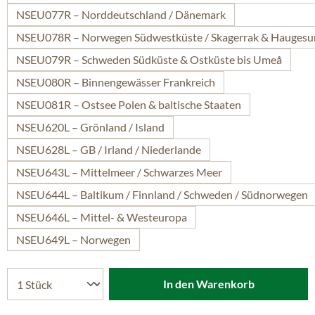
NSEU077R – Norddeutschland / Dänemark
NSEU078R – Norwegen Südwestküste / Skagerrak & Hauges
NSEU079R – Schweden Südküste & Ostküste bis Umeå
NSEU080R – Binnengewässer Frankreich
NSEU081R – Ostsee Polen & baltische Staaten
NSEU620L – Grönland / Island
NSEU628L – GB / Irland / Niederlande
NSEU643L – Mittelmeer / Schwarzes Meer
NSEU644L – Baltikum / Finnland / Schweden / Südnorwegen
NSEU646L – Mittel- & Westeuropa
NSEU649L – Norwegen
In den Warenkorb