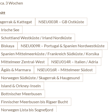
 ca. 3 Wochen
auswählen
itt
agerrak & Kattegat
NSEU003R – GB Ostküste
Irische See
Schottland Westküste / Irland Nordküste
 Biskaya
NSEU009R – Portugal & Spanien Nordwestküste
panien Mittelmeerküste / Frankreich Südküste / Korsika
Mittelmeer Zentral-West
NSEU014R – Italien / Adria
 Ägäis & Marmara
NSEU016R – Mittelmeer Südost
Norwegen Südküste / Skagerrak & Haugesund
Island & Orkney-Inseln
Bottnischer Meerbusen
Finnischer Meerbusen bis Rigaer Bucht
Norwegen Lista bis Sognefjord