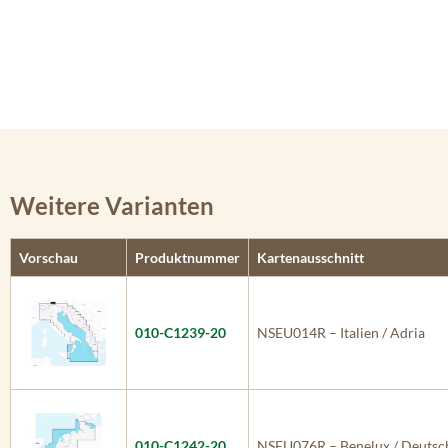
Weitere Varianten
Vorschau
Produktnummer
Kartenausschnitt
010-C1239-20
NSEU014R – Italien / Adria
010-C1242-20
NSEU076R – Benelux / Deutsch