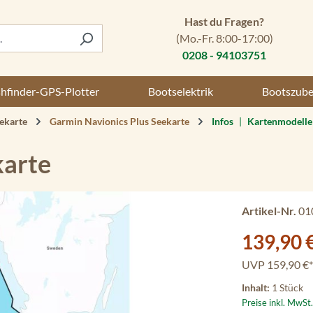
Hast du Fragen?
(Mo.-Fr. 8:00-17:00)
0208 - 94103751
shfinder-GPS-Plotter
Bootselektrik
Bootszub
ekarte
Garmin Navionics Plus Seekarte
Infos
|
Kartenmodelle
karte
Artikel-Nr.
01
Verkaufspreis:
139,90 
UVP
159,90 €*
Inhalt:
1 Stück
Preise inkl. MwSt