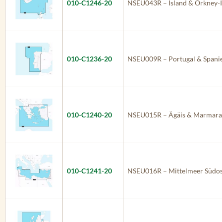
010-C1246-20
NSEU043R – Island & Orkney-I
010-C1236-20
NSEU009R – Portugal & Spani
010-C1240-20
NSEU015R – Ägäis & Marmara
010-C1241-20
NSEU016R – Mittelmeer Südos