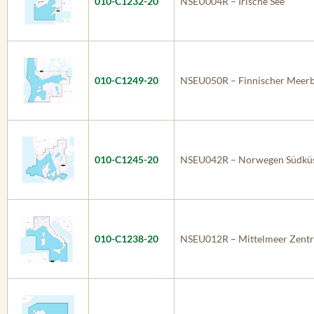
010-C1232-20
NSEU004R – Irische See
010-C1249-20
NSEU050R – Finnischer Meerbu
010-C1245-20
NSEU042R – Norwegen Südküst
010-C1238-20
NSEU012R – Mittelmeer Zentr