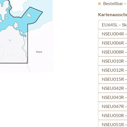
Bestellbar –
Kartenausschn
EU645L – Sk
NSEU004R – 
NSEU006R – 
NSEU008R –
NSEU010R – S
NSEU012R – 
NSEU015R –
NSEU042R – 
NSEU043R – 
NSEU047R – 
NSEU050R – 
NSEU051R – 