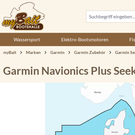
 Hauptinhalt springen
Zur Suche springen
Zur Hauptnavigation springen
Wassersport
Elektro-Bootsmotoren
Fi
myBait
Marken
Garmin
Garmin Zubehör
Garmin Se
Garmin Navionics Plus See
Bildergalerie überspringen