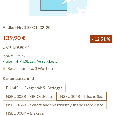
Artikel-Nr.
010-C1232-20
Verkaufspreis:
139,90 €
- 12.51 %
UVP
159,90 €*
Inhalt:
1 Stück
Preise inkl. MwSt. zzgl. Versandkosten
Bestellbar – ca. 3 Wochen
auswählen
Kartenausschnitt
EU645L – Skagerrak & Kattegat
NSEU003R – GB Ostküste
NSEU004R – Irische See
NSEU006R – Schottland Westküste / Irland Nordküste
NSEU008R – Biskaya