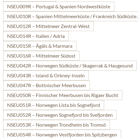
NSEU009R – Portugal & Spanien Nordwestküste
NSEU010R – Spanien Mittelmeerküste / Frankreich Südküste 
NSEU012R – Mittelmeer Zentral-West
NSEU014R – Italien / Adria
NSEU015R – Ägäis & Marmara
NSEU016R – Mittelmeer Südost
NSEU042R – Norwegen Südküste / Skagerrak & Haugesund
NSEU043R – Island & Orkney-Inseln
NSEU047R – Bottnischer Meerbusen
NSEU050R – Finnischer Meerbusen bis Rigaer Bucht
NSEU051R – Norwegen Lista bis Sognefjord
NSEU052R – Norwegen Sognefjord bis Svefjorden
NSEU053R – Norwegen Trondheim bis Tromsö
NSEU054R – Norwegen Vestfjorden bis Spitzbergen