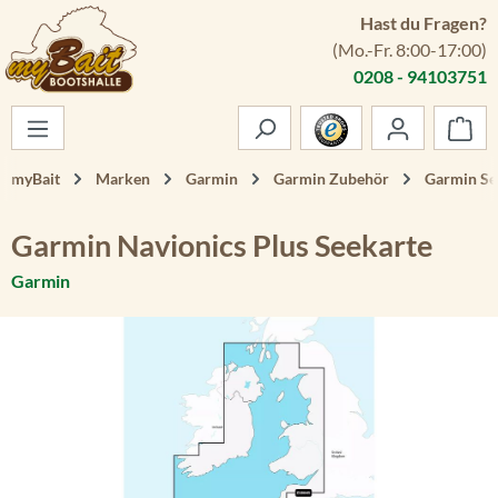
Hast du Fragen?
Zum Hauptinhalt springen
(Mo.-Fr. 8:00-17:00)
0208 - 94103751
War
myBait
Marken
Garmin
Garmin Zubehör
Garmin Se
Garmin Navionics Plus Seekarte
Garmin
Bildergalerie überspringen