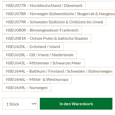
NSEU077R – Norddeutschland / Dänemark
NSEU078R – Norwegen Südwestküste / Skagerrak & Hauges
NSEU079R – Schweden Südküste & Ostküste bis Umeå
NSEU080R – Binnengewässer Frankreich
NSEU081R – Ostsee Polen & baltische Staaten
NSEU620L – Grönland / Island
NSEU628L – GB / Irland / Niederlande
NSEU643L – Mittelmeer / Schwarzes Meer
NSEU644L – Baltikum / Finnland / Schweden / Südnorwegen
NSEU646L – Mittel- & Westeuropa
NSEU649L – Norwegen
In den Warenkorb