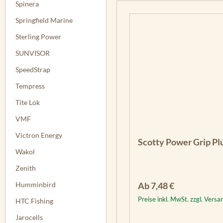
Spinera
Springfield Marine
Sterling Power
SUNVISOR
SpeedStrap
Tempress
Tite Lok
VMF
Victron Energy
Scotty Power Grip Pl
Wakol
Zenith
Regulärer Preis:
Humminbird
Ab
7,48 €
Preise inkl. MwSt. zzgl. Vers
HTC Fishing
Jarocells