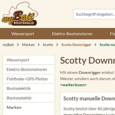
 Hauptinhalt springen
Zur Suche springen
Zur Hauptnavigation springen
Wassersport
Elektro-Bootsmotoren
Fi
myBait
Marken
Scotty
Scotty Downrigger
Scotty m
Scotty Downr
Wassersport
Elektro-Bootsmotoren
Mit einem
Downrigger
erlebst
Wasser, sondern auch darum, de
Fishfinder-GPS-Plotter
<weiterlesen>
Bootselektrik
Bootszubehör
Scotty manuelle Down
Marken
Scotty besitzt über 40-jährig
manuellen Downrigger
kurbe