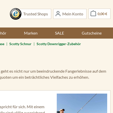
War
Trusted Shops
Mein Konto
0,00 €
ehör
Marken
SALE
Gutscheine
ase
|
Scotty Schnur
|
Scotty Downrigger-Zubehör
geht es nicht nur um beeindruckende Fangerlebnisse auf dem
quoten um ein beträchtliches Vielfaches zu erhöhen.
pricht für sich. Mit einem
le sind völlig ausreichend,