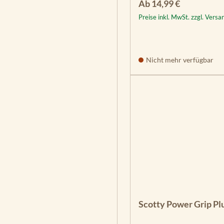
Regulärer Preis:
Ab
14,99 €
Preise inkl. MwSt. zzgl. Vers
Nicht mehr verfügbar
Scotty Power Grip Plu