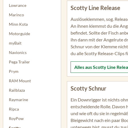
Lowrance
Scotty Line Release
Marinco
Auslöseklemmen, sog. Releas
Minn Kota
An ihnen klemmst du die Angel
befindet. Sollte der Fisch an
Motorguide
ihn dann mit der Angelrute dr
myBait
Schnur von der Klemme nicht 
Navionics
du alle Scotty Release-Clips 
Pega Trailer
Alles aus
Scotty Line Rele
Prym
RAM Mount
Scotty Schnur
Railblaza
Ein Downrigger ist nichts ohn
Raymarine
entscheidende Rolle. Davon 
Ripca
und wie oft du sie in regelmä
RoyPow
Bleigewicht nach ein paar B
unterwegs bist, musst du zusät
Scotty