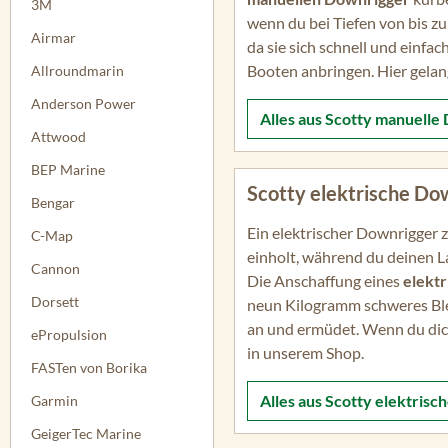
3M
wenn du bei Tiefen von bis z
Airmar
da sie sich schnell und einfa
Booten anbringen. Hier gela
Allroundmarin
Anderson Power
Alles aus
Scotty manuelle
Attwood
BEP Marine
Scotty elektrische Do
Bengar
Ein elektrischer Downrigger 
C-Map
einholt, während du deinen La
Cannon
Die Anschaffung eines
elekt
Dorsett
neun Kilogramm schweres Ble
an und ermüdet. Wenn du dich
ePropulsion
in unserem Shop.
FASTen von Borika
Alles aus
Scotty elektrisc
Garmin
GeigerTec Marine