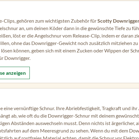
e-Clips, gehören zum wichtigsten Zubehör für
Scotty Downrigge
schnur an, um deinen Köder dann in die gewünschte Tiefe zu führen
beißen, löst er die Angelschnur vom Release-Clip, indem er daran z
illen, ohne das Downrigger-Gewicht noch zusätzlich mitziehen zu 
lösen können, geben sich mit einem Zucken oder Wippen der Schn
für Downrigger.
ase
anzeigen
e eine vernünftige Schnur. Ihre Abriebfestigkeit, Tragkraft und ihr
hängt ab, wie oft du die Downrigger-Schnur mit deinem gewünsc
ßigen Abständen auswechseln musst. Denn nichts ist ärgerlicher, a
ootsfahrten auf dem Meeresgrund zu sehen. Wenn du mit dem Dow
zlich auf rostfreies Material achten, damit die Schnur vor Elektrol