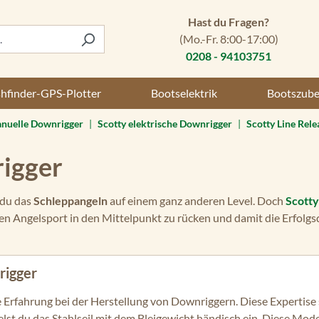
Hast du Fragen?
(Mo.-Fr. 8:00-17:00)
0208 - 94103751
shfinder-GPS-Plotter
Bootselektrik
Bootszub
anuelle Downrigger
|
Scotty elektrische Downrigger
|
Scotty Line Rele
igger
 du das
Schleppangeln
auf einem ganz anderen Level. Doch
Scotty
n Angelsport in den Mittelpunkt zu rücken und damit die Erfolgs
rigger
e Erfahrung bei der Herstellung von Downriggern. Diese Expertise s
lst du das Stahlseil mit dem Bleigewicht händisch ein. Diese Model