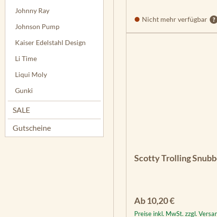
Johnny Ray
Nicht mehr verfügbar
Johnson Pump
Kaiser Edelstahl Design
Li Time
Liqui Moly
Gunki
SALE
Gutscheine
Scotty Trolling Snu
Regulärer Preis:
Ab
10,20 €
Preise inkl. MwSt. zzgl. Vers