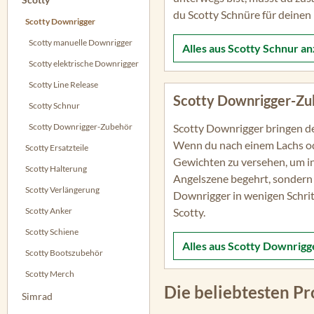
du Scotty Schnüre für deinen
Scotty Downrigger
Scotty manuelle Downrigger
Alles aus
Scotty Schnur
an
Scotty elektrische Downrigger
Scotty Line Release
Scotty Downrigger-Zu
Scotty Schnur
Scotty Downrigger-Zubehör
Scotty Downrigger bringen d
Wenn du nach einem Lachs od
Scotty Ersatzteile
Gewichten zu versehen, um in
Scotty Halterung
Angelszene begehrt, sondern 
Scotty Verlängerung
Downrigger in wenigen Schrit
Scotty Anker
Scotty.
Scotty Schiene
Alles aus
Scotty Downrigg
Scotty Bootszubehör
Scotty Merch
Die beliebtesten P
Simrad