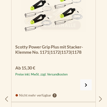
Scotty Power Grip Plus mit Stacker-
Klemme No. 1171|1172|1173|1178
Regulärer Preis:
Ab
15,30 €
Preise inkl. MwSt. zzgl. Versandkosten
Nicht mehr verfügbar