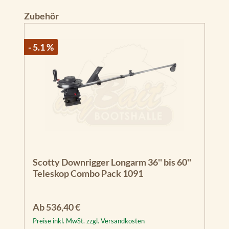
Produktgalerie überspringen
Zubehör
- 5.1 %
Scotty Downrigger Longarm 36'' bis 60''
Teleskop Combo Pack 1091
Regulärer Preis:
Ab
536,40 €
Preise inkl. MwSt. zzgl. Versandkosten