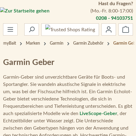
Hast du Fragen?
Zum Hauptinhalt springen
(Mo.-Fr. 8:00-17:00)
0208 - 94103751
War
myBait
Marken
Garmin
Garmin Zubehör
Garmin Geb
Garmin Geber
Garmin-Geber sind unverzichtbare Geräte für Boots- und
Sportangler. Sie wandeln akustische Signale in elektrische
um, was bei der Fischsuche hilfreich ist. Ein Garmin Echolot-
Geber bietet verschiedene Technologien, die sich in
Frequenzbereichen und Tiefenleistung unterscheiden. Es gibt
auch spezialisierte Modelle wie den
LiveScope-Geber
, der
Echtzeitbilder unter Wasser zeigt. Die Unterschiede
zwischen den Gebertypen hängen von der Anwendung und
den technischen Anforderungen ab. Hochwertige Garmin-