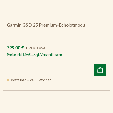
Garmin GSD 25 Premium-Echolotmodul
Verkaufspreis:
Regulärer Preis:
799,00 €
UVP
949,00 €
Preise inkl. MwSt. zzgl. Versandkosten
Bestellbar – ca. 3 Wochen