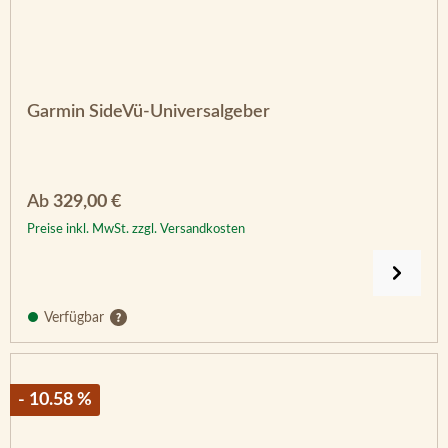
Garmin SideVü-Universalgeber
Regulärer Preis:
Ab
329,00 €
Preise inkl. MwSt. zzgl. Versandkosten
Verfügbar
- 10.58 %