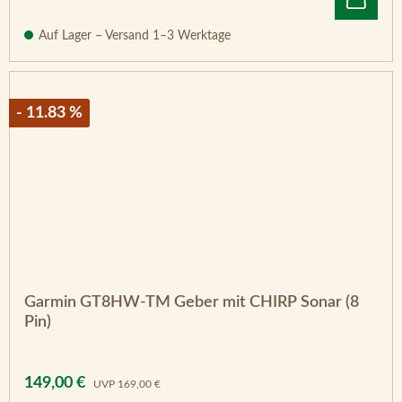
Auf Lager – Versand 1–3 Werktage
- 11.83 %
Garmin GT8HW-TM Geber mit CHIRP Sonar (8
Pin)
Verkaufspreis:
Regulärer Preis:
149,00 €
UVP
169,00 €