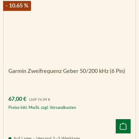
- 10.65 %
Garmin Zweifrequenz Geber 50/200 kHz (6 Pin)
Verkaufspreis:
Regulärer Preis:
67,00 €
UVP
74,99 €
Preise inkl. MwSt. zzgl. Versandkosten