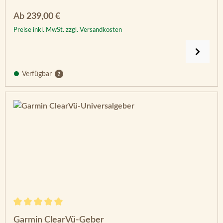
Regulärer Preis:
Ab
239,00 €
Preise inkl. MwSt. zzgl. Versandkosten
Verfügbar
Durchschnittliche Bewertung von 5 von 5 Sternen
Garmin ClearVü-Geber