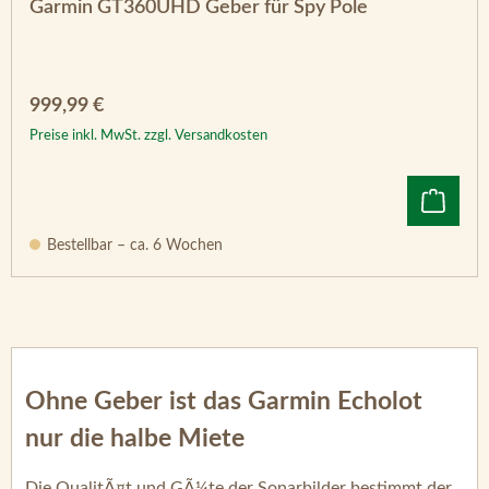
Garmin GT360UHD Geber für Spy Pole
Regulärer Preis:
999,99 €
Preise inkl. MwSt. zzgl. Versandkosten
Bestellbar – ca. 6 Wochen
Ohne Geber ist das Garmin Echolot
nur die halbe Miete
Die QualitÃ¤t und GÃ¼te der Sonarbilder bestimmt der