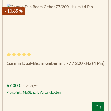
- 10.65 %
Durchschnittliche Bewertung von 5 von 5 Sternen
Garmin Dual-Beam Geber mit 77 / 200 kHz (4 Pin)
Verkaufspreis:
Regulärer Preis:
67,00 €
UVP
74,99 €
Preise inkl. MwSt. zzgl. Versandkosten