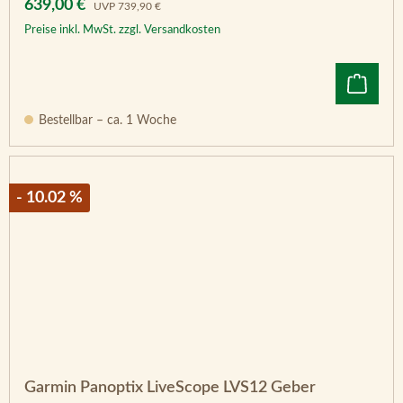
Verkaufspreis:
Regulärer Preis:
639,00 €
UVP
739,90 €
Preise inkl. MwSt. zzgl. Versandkosten
Bestellbar – ca. 1 Woche
- 10.02 %
Garmin Panoptix LiveScope LVS12 Geber