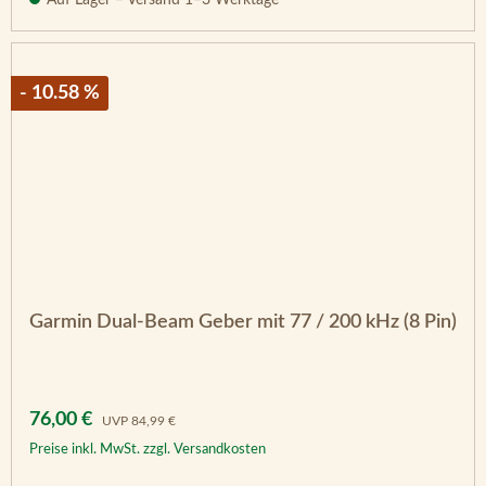
Auf Lager – Versand 1–3 Werktage
- 10.58 %
Garmin Dual-Beam Geber mit 77 / 200 kHz (8 Pin)
Verkaufspreis:
Regulärer Preis:
76,00 €
UVP
84,99 €
Preise inkl. MwSt. zzgl. Versandkosten