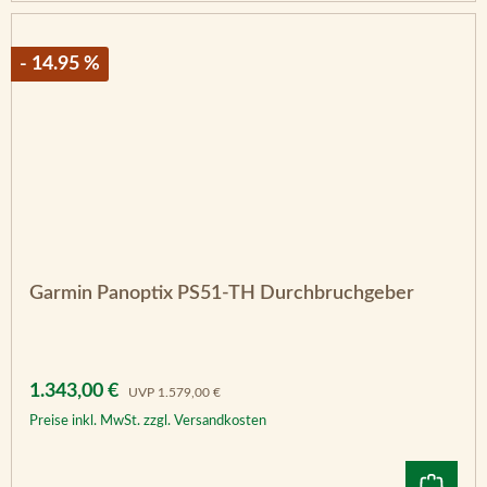
- 14.95 %
Garmin Panoptix PS51-TH Durchbruchgeber
Verkaufspreis:
Regulärer Preis:
1.343,00 €
UVP
1.579,00 €
Preise inkl. MwSt. zzgl. Versandkosten