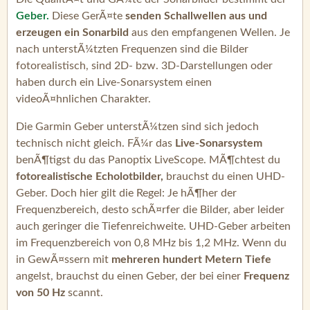
Geber.
Diese GerÃ¤te
senden Schallwellen aus und
erzeugen ein Sonarbild
aus den empfangenen Wellen. Je
nach unterstÃ¼tzten Frequenzen sind die Bilder
fotorealistisch, sind 2D- bzw. 3D-Darstellungen oder
haben durch ein Live-Sonarsystem einen
videoÃ¤hnlichen Charakter.
Die Garmin Geber unterstÃ¼tzen sind sich jedoch
technisch nicht gleich. FÃ¼r das
Live-Sonarsystem
benÃ¶tigst du das Panoptix LiveScope. MÃ¶chtest du
fotorealistische Echolotbilder,
brauchst du einen UHD-
Geber. Doch hier gilt die Regel: Je hÃ¶her der
Frequenzbereich, desto schÃ¤rfer die Bilder, aber leider
auch geringer die Tiefenreichweite. UHD-Geber arbeiten
im Frequenzbereich von 0,8 MHz bis 1,2 MHz. Wenn du
in GewÃ¤ssern mit
mehreren hundert Metern Tiefe
angelst, brauchst du einen Geber, der bei einer
Frequenz
von 50 Hz
scannt.