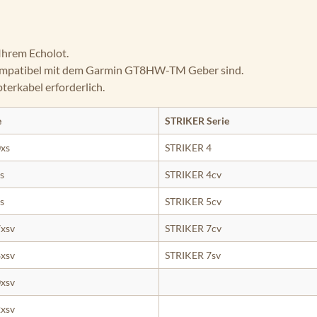
 Ihrem Echolot.
kompatibel mit dem Garmin
GT8HW-TM
Geber sind.
terkabel erforderlich.
e
STRIKER Serie
xs
STRIKER 4
s
STRIKER 4cv
s
STRIKER 5cv
xsv
STRIKER 7cv
xsv
STRIKER 7sv
xsv
xsv