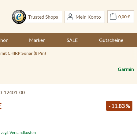
War
Trusted Shops
Mein Konto
0,00 €
ehör
Marken
SALE
Gutscheine
it CHIRP Sonar (8 Pin)
Garmin
0-12401-00
€
- 11.83 %
. zzgl. Versandkosten