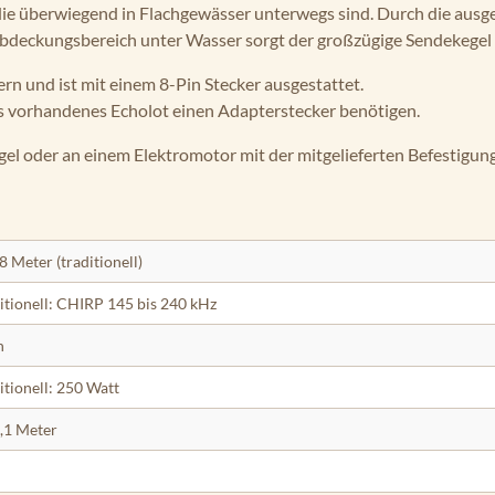
ie überwiegend in Flachgewässer unterwegs sind. Durch die ausg
Abdeckungsbereich unter Wasser sorgt der großzügige Sendekegel 
rn und ist mit einem 8-Pin Stecker ausgestattet.
eits vorhandenes Echolot einen Adapterstecker benötigen.
oder an einem Elektromotor mit der mitgelieferten Befestigung
8 Meter (traditionell)
itionell: CHIRP 145 bis 240 kHz
n
itionell: 250 Watt
6,1 Meter