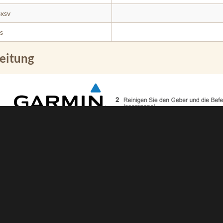
xsv
s
eitung