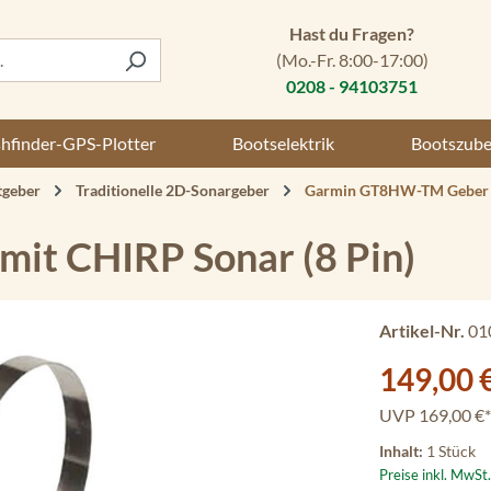
Hast du Fragen?
(Mo.-Fr. 8:00-17:00)
0208 - 94103751
shfinder-GPS-Plotter
Bootselektrik
Bootszub
tgeber
Traditionelle 2D-Sonargeber
Garmin GT8HW-TM Geber m
t CHIRP Sonar (8 Pin)
Artikel-Nr.
01
Verkaufspreis:
149,00 
UVP
169,00 €*
Inhalt:
1 Stück
Preise inkl. MwSt