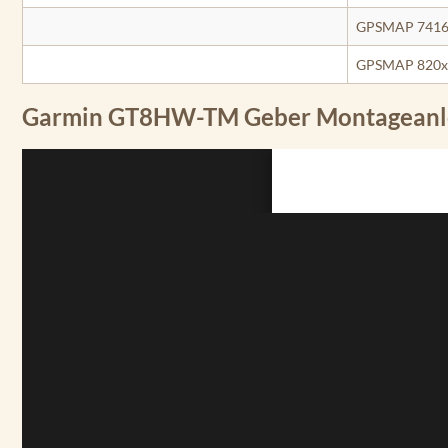
GPSMAP 7416
GPSMAP 820x
Garmin GT8HW-TM Geber Montageanl