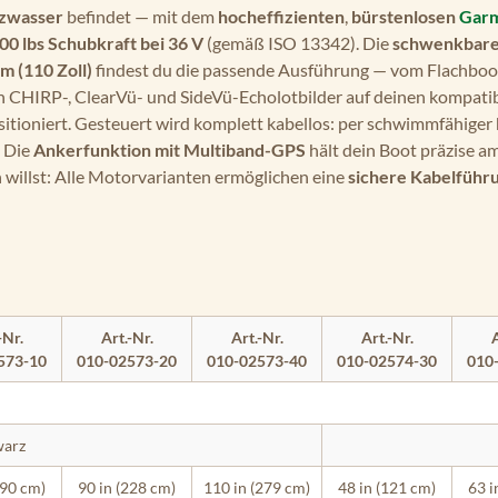
lzwasser
befindet — mit dem
hocheffizienten
,
bürstenlosen
Gar
00 lbs Schubkraft bei 36 V
(gemäß ISO 13342). Die
schwenkbare
m (110 Zoll)
findest du die passende Ausführung — vom Flachboo
rn CHIRP-, ClearVü- und SideVü-Echolotbilder auf deinen kompati
itioniert. Gesteuert wird komplett kabellos: per schwimmfähiger
. Die
Ankerfunktion mit Multiband-GPS
hält dein Boot präzise am
n willst: Alle Motorvarianten ermöglichen eine
sichere Kabelführu
-Nr.
Art.-Nr.
Art.-Nr.
Art.-Nr.
A
573-10
010-02573-20
010-02573-40
010-02574-30
010
warz
190 cm)
90 in (228 cm)
110 in (279 cm)
48 in (121 cm)
63 i