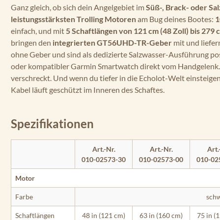
Ganz gleich, ob sich dein Angelgebiet im
Süß-, Brack- oder Sa
leistungsstärksten Trolling Motoren
am Bug deines Bootes:
1
einfach, und mit
5 Schaftlängen von 121 cm (48 Zoll) bis 279 c
bringen den
integrierten GT56UHD-TR-Geber
mit und liefe
ohne Geber und sind als dedizierte Salzwasser-Ausführung pos
oder kompatibler Garmin Smartwatch direkt vom Handgelenk
verschreckt. Und wenn du tiefer in die Echolot-Welt einsteige
Kabel läuft geschützt im Inneren des Schaftes.
Spezifikationen
Art.-Nr.
Art.-Nr.
Art.
010-02573-30
010-02573-00
010-02
Motor
Farbe
sch
Schaftlängen
48 in (121 cm)
63 in (160 cm)
75 in (