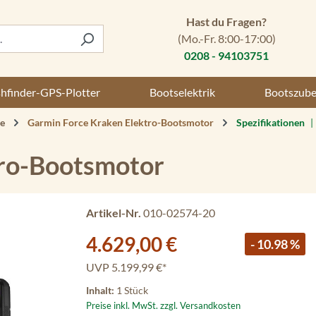
Hast du Fragen?
(Mo.-Fr. 8:00-17:00)
0208 - 94103751
shfinder-GPS-Plotter
Bootselektrik
Bootszub
e
Garmin Force Kraken Elektro-Bootsmotor
Spezifikationen
|
tro-Bootsmotor
Artikel-Nr.
010-02574-20
Verkaufspreis:
4.629,00 €
- 10.98 %
UVP
5.199,99 €*
Inhalt:
1 Stück
Preise inkl. MwSt. zzgl. Versandkosten