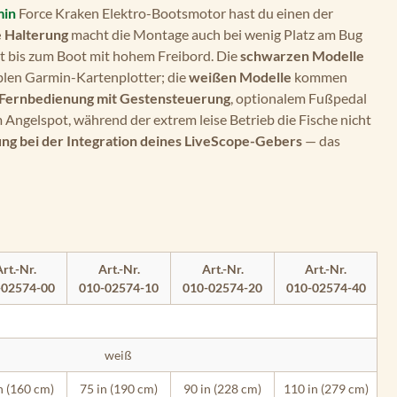
min
Force Kraken Elektro-Bootsmotor hast du einen der
 Halterung
macht die Montage auch bei wenig Platz am Bug
t bis zum Boot mit hohem Freibord. Die
schwarzen Modelle
blen Garmin-Kartenplotter; die
weißen Modelle
kommen
Fernbedienung mit Gestensteuerung
, optionalem Fußpedal
 Angelspot, während der extrem leise Betrieb die Fische nicht
ng bei der Integration deines LiveScope-Gebers
— das
rt.-Nr.
Art.-Nr.
Art.-Nr.
Art.-Nr.
-02574-00
010-02574-10
010-02574-20
010-02574-40
weiß
n (160 cm)
75 in (190 cm)
90 in (228 cm)
110 in (279 cm)