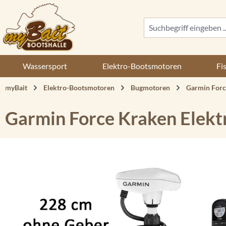
 Hauptinhalt springen
Zur Suche springen
Zur Hauptnavigation springen
Wassersport
Elektro-Bootsmotoren
Fi
myBait
Elektro-Bootsmotoren
Bugmotoren
Garmin Forc
Garmin Force Kraken Elek
Bildergalerie überspringen