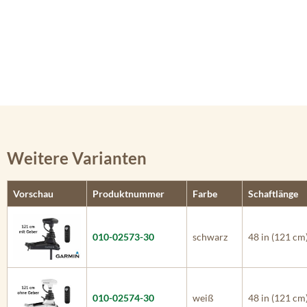
Weitere Varianten
Vorschau
Produktnummer
Farbe
Schaftlänge
010-02573-30
schwarz
48 in (121 cm
010-02574-30
weiß
48 in (121 cm