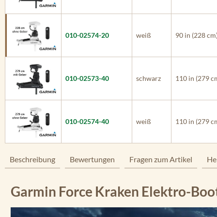
010-02574-20
weiß
90 in (228 cm
010-02573-40
schwarz
110 in (279 c
010-02574-40
weiß
110 in (279 c
Beschreibung
Bewertungen
Fragen zum Artikel
He
Garmin Force Kraken Elektro-Boot