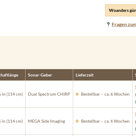
Woanders gün
Fragen zum
chaftlänge
Sonar-Geber
Lieferzeit
 in (114 cm)
Dual Spectrum CHIRP
Bestellbar – ca. 6 Wochen
 in (114 cm)
MEGA Side Imaging
Bestellbar – ca. 6 Wochen