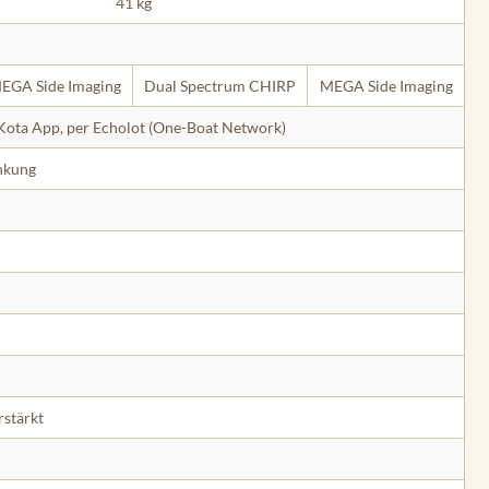
41 kg
EGA Side Imaging
Dual Spectrum CHIRP
MEGA Side Imaging
Kota App, per Echolot (One-Boat Network)
nkung
rstärkt