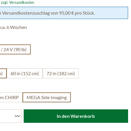
. zzgl. Versandkosten
h Versandkostenzuschlag von 95,00 € pro Stück.
 ca. 6 Wochen
wählen
 / 24 V (90 lb)
swählen
m)
60 in (152 cm)
72 in (182 cm)
uswählen
um CHIRP
MEGA Side Imaging
In den Warenkorb