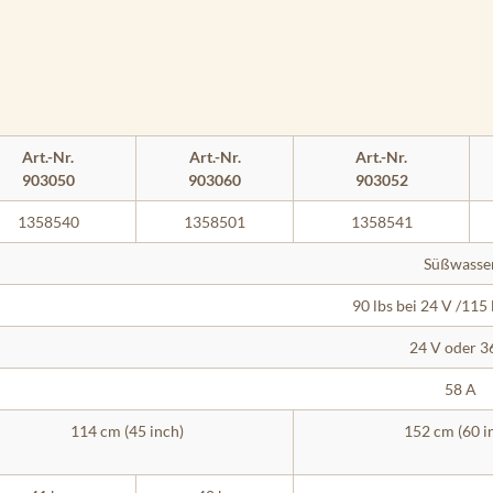
Art.-Nr.
Art.-Nr.
Art.-Nr.
903050
903060
903052
1358540
1358501
1358541
Süßwasse
90 lbs bei 24 V /115 
24 V oder 3
58 A
114 cm (45 inch)
152 cm (60 i