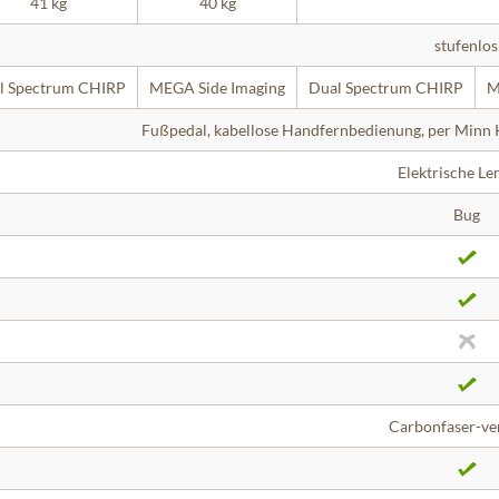
41 kg
40 kg
stufenlos
l Spectrum CHIRP
MEGA Side Imaging
Dual Spectrum CHIRP
M
Fußpedal, kabellose Handfernbedienung, per Minn 
Elektrische Le
Bug
Carbonfaser-ve