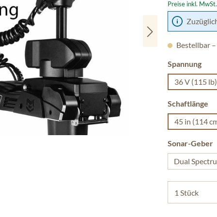
Preise inkl. MwSt
Zuzüglic
Bestellbar –
aus
Spannung
36 V (115 lb)
au
Schaftlänge
45 in (114 c
a
Sonar-Geber
Dual Spectr