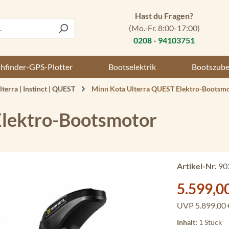
Hast du Fragen?
(Mo.-Fr. 8:00-17:00)
0208 - 94103751
shfinder-GPS-Plotter
Bootselektrik
Bootszub
terra | Instinct | QUEST
Minn Kota Ulterra QUEST Elektro-Bootsm
Elektro-Bootsmotor
Artikel-Nr.
90
Verkaufspreis:
5.599,0
UVP
5.899,00 
Inhalt:
1 Stück