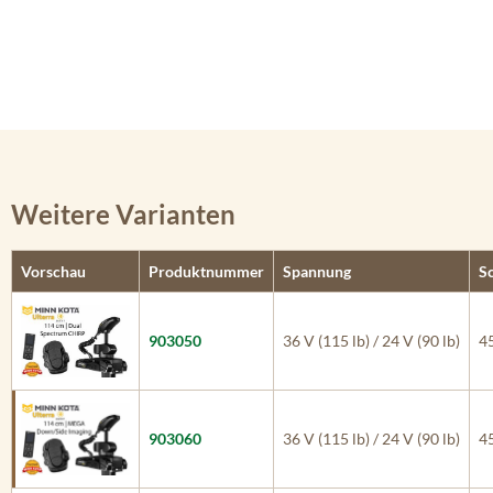
Weitere Varianten
Vorschau
Produktnummer
Spannung
S
903050
36 V (115 lb) / 24 V (90 lb)
45
903060
36 V (115 lb) / 24 V (90 lb)
45