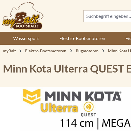
 Hauptinhalt springen
Zur Suche springen
Zur Hauptnavigation springen
Wassersport
Elektro-Bootsmotoren
Fi
myBait
Elektro-Bootsmotoren
Bugmotoren
Minn Kota Ul
Minn Kota Ulterra QUEST 
Bildergalerie überspringen