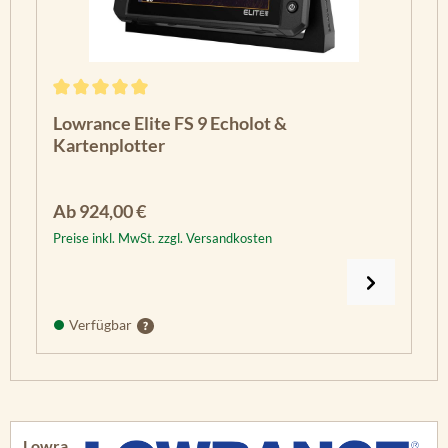
Durchschnittliche Bewertung von 5 von 5 Sternen
Lowrance Elite FS 9 Echolot &
Kartenplotter
Regulärer Preis:
Ab
924,00 €
Preise inkl. MwSt. zzgl. Versandkosten
Verfügbar
Lowra