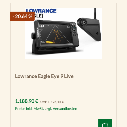
- 20.64 %
Lowrance Eagle Eye 9 Live
Verkaufspreis:
Regulärer Preis:
1.188,90 €
UVP
1.498,15 €
Preise inkl. MwSt. zzgl. Versandkosten