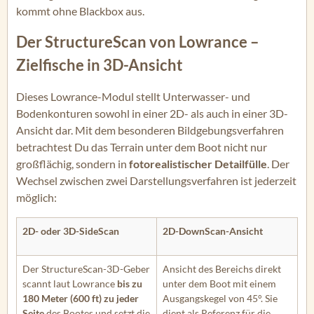
kommt ohne Blackbox aus.
Der StructureScan von Lowrance –
Zielfische in 3D-Ansicht
Dieses Lowrance-Modul stellt Unterwasser- und
Bodenkonturen sowohl in einer 2D- als auch in einer 3D-
Ansicht dar. Mit dem besonderen Bildgebungsverfahren
betrachtest Du das Terrain unter dem Boot nicht nur
großflächig, sondern in
fotorealistischer Detailfülle
. Der
Wechsel zwischen zwei Darstellungsverfahren ist jederzeit
möglich:
2D- oder 3D-SideScan
2D-DownScan-Ansicht
Der StructureScan-3D-Geber
Ansicht des Bereichs direkt
scannt laut Lowrance
bis zu
unter dem Boot mit einem
180 Meter (600 ft) zu jeder
Ausgangskegel von 45°. Sie
Seite
des Bootes und setzt die
dient als Referenz für die