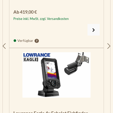
Regulärer Preis:
Ab
419,00 €
Preise inkl. MwSt. zzgl. Versandkosten
Verfügbar
Lowrance Eagle 4x Echolot Fishfinder