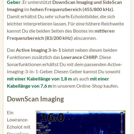
Geber
. Er unterstützt
DownScan Imaging und SideScan
Imaging
im
hohen Frequenzbereich (455/800 kHz)
.
Damit erhältst Du sehr scharfe Echolotbilder, die sich
leichter interpretieren lassen. Für eine höhere Reichweite
kannst Du die beiden Seiten des Bootes im
mittleren
Frequenzbereich (83/200 kHz)
abscannen.
Das
Active Imaging 3-in-1
bietet neben diesen beiden
Funktionen zusätzlich das
Lowrance CHIRP
. Diese
Sonarfunktionen erhältst Du mit dem passenden Active-
Imaging-3-in-1-Geber. Diesen Geber kannst Du sowohl
mit einer Kabellänge von 1,8 m
als auch
mit einer
Kabellänge von 7,6 m
in unserem Online-Shop kaufen.
DownScan Imaging
Ein
Lowrance-
Echolot mit
DownScan