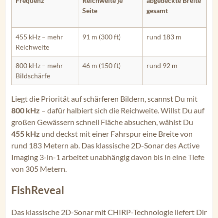
Frequenz
Reichweite je
abgedeckte Breite
Seite
gesamt
455 kHz – mehr
91 m (300 ft)
rund 183 m
Reichweite
800 kHz – mehr
46 m (150 ft)
rund 92 m
Bildschärfe
Liegt die Priorität auf schärferen Bildern, scannst Du mit
800 kHz
– dafür halbiert sich die Reichweite. Willst Du auf
großen Gewässern schnell Fläche absuchen, wählst Du
455 kHz
und deckst mit einer Fahrspur eine Breite von
rund 183 Metern ab. Das klassische 2D-Sonar des Active
Imaging 3-in-1 arbeitet unabhängig davon bis in eine Tiefe
von 305 Metern.
FishReveal
Das klassische 2D-Sonar mit CHIRP-Technologie liefert Dir