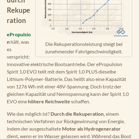
durch
Rekupe
ration
ePropulsio
n
hält, was
Die Rekuperations­leistung steigt bei
es
zunehmender Fahrt­geschwindigkeit.
verspricht:
innovative elektrische Bootsantriebe. Der ePropulsion
Spirit 1.0 EVO teilt mit dem Spirit 1.0 PLUS dieselbe
Lithium-Polymer-Batterie. Das heißt also eine Kapazität
von 1276 Wh mit einer 48V-Spannung. Doch trotz der
gleichen Kapazität und Nennspannung kann der Spirit 1.0
EVO eine
höhere Reichweite
schaffen.
Wie das möglich ist?
Durch die Rekuperation,
einem
technischen Verfahren zur Rückgewinnung von Energie,
indem der ausgeschaltete
Motor als Hydrogenerator
dient, wenn er im Wasser gelassen wird. Während das Boot