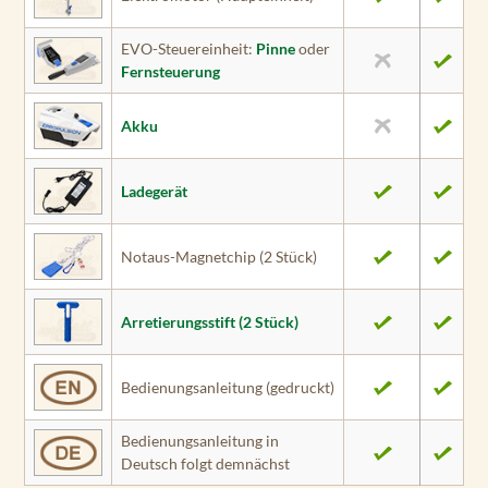
EVO-Steuereinheit:
Pinne
oder
Fernsteuerung
Akku
Ladegerät
Notaus-Magnetchip (2 Stück)
Arretierungs­stift (2 Stück)
Bedienungs­anleitung (gedruckt)
Bedienungs­anleitung in
Deutsch folgt demnächst